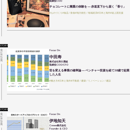
取締役COO
チョコレートに幾重の体験を ― 赤道直下から届く「香り」
#ものづくり
#食品 / 飲食
#地方創生 / 地域経済
#日本と海外
#途上国支援
STORY
2017.07.10
Focus On
中田寿
株式会社和久環組
取締役COO/CFO
世を変える事業の確率論 ― ベンチャー投資を経て38歳で起業
した人生
#働き方
#日本と海外
#不動産 / 建築 / リノベーション / 建設
STORY
2017.07.10
Focus On
伊地知天
Creww株式会社
Founder & CEO