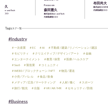
s on
布田尚大
Focus on
田憲久
株式会社GOZEN
森田憲久
代表取締役CEO
Beer and Tech
締役CEO
株式会社Beer and Tech
代表取締役CEO
Tags
タグ一覧
#Industry
＃一次産業
＃EC
＃AI
＃不動産 / 建築 / リノベーション / 建設
＃モビリティ
＃クリエイティブ / デザイン / アート
＃金融
＃エンターテイメント
＃教育 / 保育
＃医療 / ヘルスケア
＃SaaS
＃製造業
＃コミュニティ
＃WEB3 / ブロックチェーン / NFT
＃物流 / 運送
＃小売 / アパレル
＃食品 / 飲食
＃メディア / 広告 / マーケティング
＃人材 / 働く
＃スポーツ
＃旅行 / 観光
＃出版
＃VR / AR / MR
＃セキュリティ / 防衛
#Business