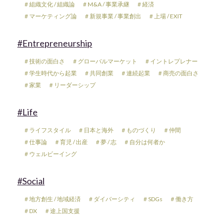
＃組織文化 / 組織論
＃M&A / 事業承継
＃経済
＃マーケティング論
＃新規事業 / 事業創出
＃上場 / EXIT
#Entrepreneurship
＃技術の面白さ
＃グローバルマーケット
＃イントレプレナー
＃学生時代から起業
＃共同創業
＃連続起業
＃商売の面白さ
＃家業
＃リーダーシップ
#Life
＃ライフスタイル
＃日本と海外
＃ものづくり
＃仲間
＃仕事論
＃育児 / 出産
＃夢 / 志
＃自分は何者か
＃ウェルビーイング
#Social
＃地方創生 / 地域経済
＃ダイバーシティ
＃SDGs
＃働き方
＃DX
＃途上国支援