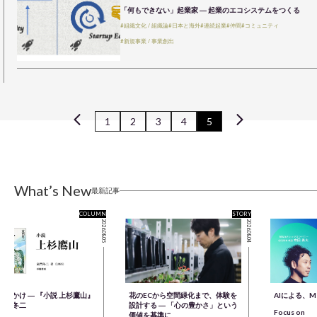
「何もできない」起業家 ― 起業のエコシステムをつくる
#組織文化 / 組織論
#日本と海外
#連続起業
#仲間
#コミュニティ
#新規事業 / 事業創出
1
2
3
4
5
What’s New
最新記事
COLUMN
STORY
2026.08.05
2026.08.04
きっかけ ― 『小説 上杉鷹山』
花のECから空間緑化まで、体験を
AIによる、
童門冬二
設計する ― 「心の豊かさ」という
Focus on
価値を基準に