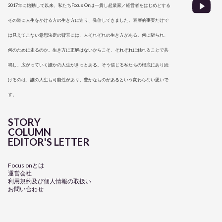
2017年に始動して以来、私たちFocus Onは一貫し起業家／経営者をはじめとする
その道に人生をかける方の生き方に迫り、発信してきました。表層的事実だけで
は見えてこない意思決定の背景には、人それぞれの生き方がある。何に駆られ、
何のために走るのか。生き方に正解はないからこそ、それぞれに触れることで共
鳴し、広がっていく誰かの人生がきっとある。そう信じる私たちの根底にあり続
けるのは、誰の人生も可能性があり、豊かなものがあるという変わらない思いで
す。
STORY
COLUMN
EDITOR'S LETTER
Focus onとは
運営会社
利用規約及び個人情報の取扱い
お問い合わせ