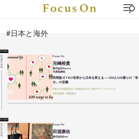
#日本と海外
STORY
2017.08.03
Focus On
兒嶋裕貴
株式会社Resorz
代表取締役
民間版JETRO世界から日本を変える ― 100人100通りの「幸
せ」の定義
#働き方
#組織文化 / 組織論
#日本と海外
#ライフスタイル
#新規事業 / 事業創出
STORY
2017.07.31
Focus On
田淵康佑
株式会社βace