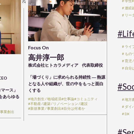
＃学生
＃連続
＃リー
#Lif
＃ライ
Focus On
＃もの
高井淳一郎
＃育児 /
株式会社ヒトカラメディア
代表取締役
＃自分
「場づくり」に求められる持続性 ― 熱源
EO
となる人や組織が、世の中をもっと面白
#Soc
コマース」
くする
さをあらゆる
#地方創生 / 地域経済
#仕事論
#コミュニティ
＃地方創
#不動産 / 建築 / リノベーション / 建設
＃ダイ
#新規事業 / 事業創出
#自分は何者か
/ 事業創出
＃DX
#Ser