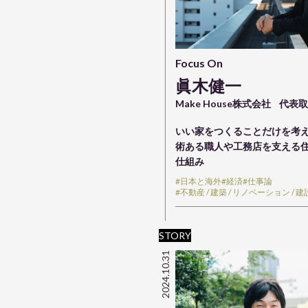
Focus On
眞木健一
Make House株式会社
代表
いい家をつくることだけを考え
術ある職人や工務店を支える
仕組み
#日本と海外
#経済
#仕事論
#不動産 / 建築 / リノベーション / 建
STORY
2024.10.31