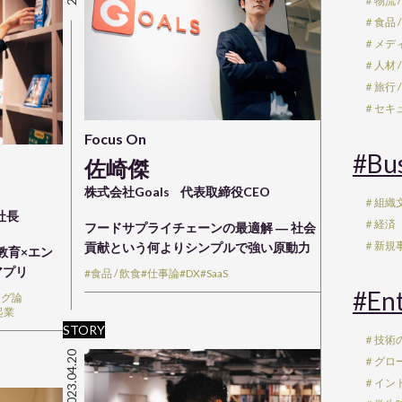
＃物流 /
＃食品 /
＃メディ
＃人材 /
＃旅行 /
＃セキュ
Focus On
#Bu
佐崎傑
株式会社Goals
代表取締役CEO
＃組織文
社長
＃経済
フードサプライチェーンの最適解 ― 社会
＃新規事
貢献という何よりシンプルで強い原動力
教育×エン
アプリ
#食品 / 飲食
#仕事論
#DX
#SaaS
#En
ング論
起業
STORY
＃技術
2023.04.20
＃グロ
＃イン