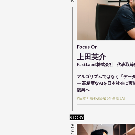
Focus On
上田英介
FastLabel株式会社
代表取締
アルゴリズムではなく「デー
― 高精度なAIを日本社会に実
復興へ
#日本と海外
#経済
#仕事論
#AI
STORY
2023.10.16