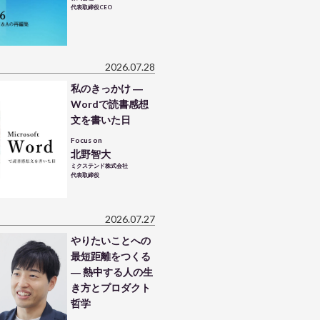
代表取締役CEO
2026.07.28
私のきっかけ ―
Wordで読書感想
文を書いた日
Focus on
北野智大
ミクステンド株式会社
代表取締役
2026.07.27
やりたいことへの
最短距離をつくる
― 熱中する人の生
き方とプロダクト
哲学