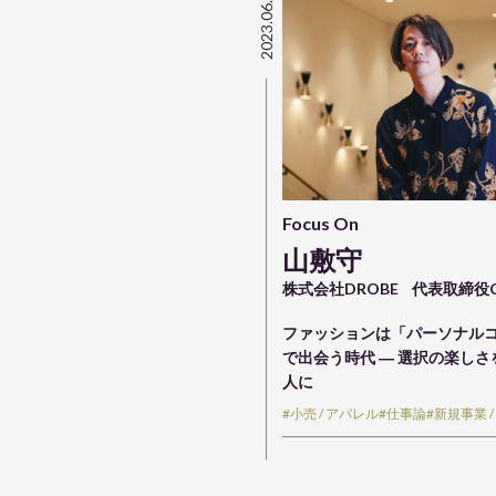
2023.06.30
Focus On
山敷守
株式会社DROBE
代表取締役C
ファッションは「パーソナル
で出会う時代 ― 選択の楽し
人に
#小売 / アパレル
#仕事論
#新規事業 