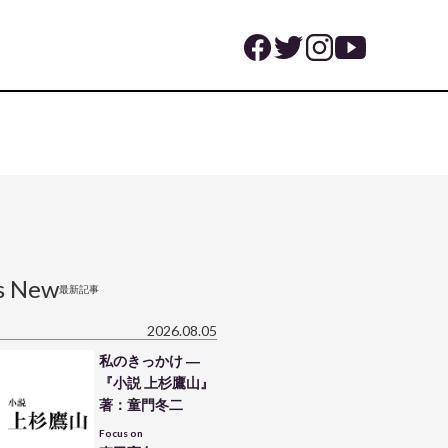
s New
最新記事
2026.08.05
私のきっかけ ―
『小説 上杉鷹山』
著：童門冬二
Focus on