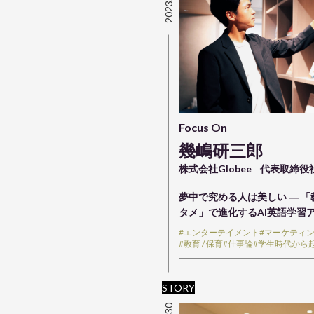
Focus On
幾嶋研三郎
株式会社Globee
代表取締役
夢中で究める人は美しい ― 「
タメ」で進化するAI英語学習
#エンターテイメント
#マーケティ
#教育 / 保育
#仕事論
#学生時代から
STORY