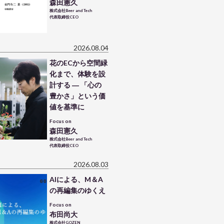
森田憲久
株式会社Beer and Tech
代表取締役CEO
2026.08.04
花のECから空間緑
化まで、体験を設
計する ― 「心の
豊かさ」という価
値を基準に
Focus on
森田憲久
株式会社Beer and Tech
代表取締役CEO
2026.08.03
AIによる、M＆A
の再編集のゆくえ
Focus on
布田尚大
株式会社GOZEN