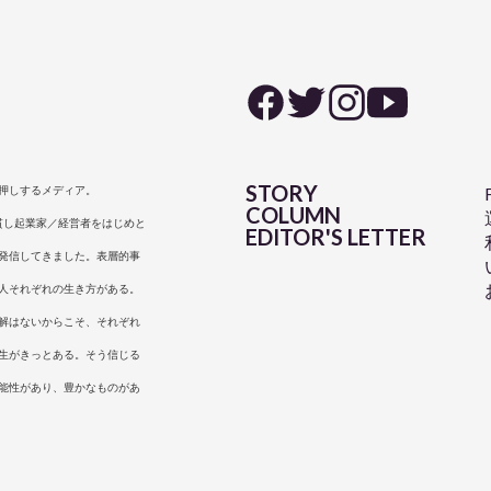
STORY
押しするメディア。
COLUMN
は一貫し起業家／経営者をはじめと
EDITOR'S LETTER
発信してきました。表層的事
人それぞれの生き方がある。
解はないからこそ、それぞれ
生がきっとある。そう信じる
能性があり、豊かなものがあ