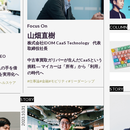
Focus On
COLUMN
山畑直樹
株式会社IDOM CaaS Technology
代表
取締役社長
EO
中古車買取ガリバーが生んだCaaSという
挑戦 ― マイカーは「所有」から「利用」
人の手を借
の時代へ
ズを実用化へ
#仕事論
#金融
#モビリティ
#リーダーシップ
/ ヘルスケア
STORY
STORY
2023.10.31