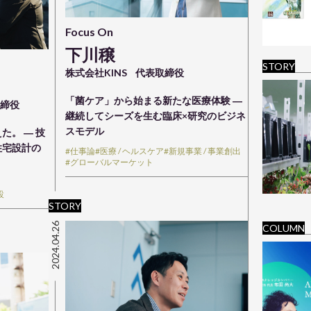
Focus On
下川穣
STORY
株式会社KINS
代表取締役
「菌ケア」から始まる新たな医療体験 ―
取締役
継続してシーズを生む臨床×研究のビジネ
スモデル
た。 ― 技
住宅設計の
#仕事論
#医療 / ヘルスケア
#新規事業 / 事業創出
#グローバルマーケット
設
STORY
2024.04.26
COLUMN