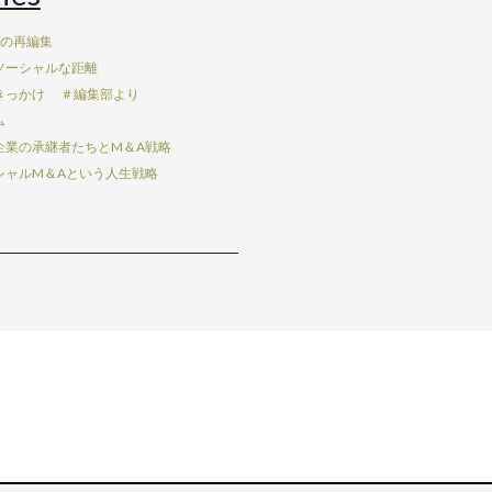
Aの再編集
ソーシャルな距離
きっかけ
＃編集部より
ム
企業の承継者たちとM＆A戦略
シャルM＆Aという人生戦略