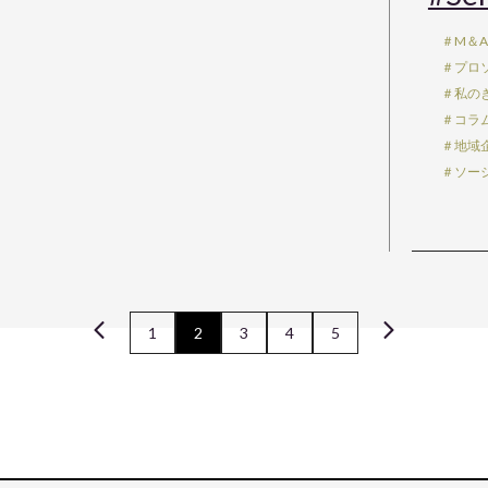
＃M＆
＃プロ
＃私の
＃コラ
＃地域
＃ソー
1
2
3
4
5