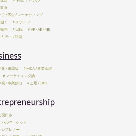
 運送
＃小売 / アパレル
 飲食
ア / 広告 / マーケティング
 働く
＃スポーツ
 観光
＃出版
＃VR / AR / MR
リティ / 防衛
siness
化 / 組織論
＃M&A / 事業承継
＃マーケティング論
業 / 事業創出
＃上場 / EXIT
trepreneurship
の面白さ
ーバルマーケット
トレプレナー