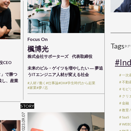
Focus On
Tags
タグ
楓博光
株式会社サポーターズ
代表取締役
#Ind
役CEO
未来のビル・ゲイツを増やしたい ― 夢追
タ」で勝つ
うITエンジニア人材が変える社会
＃一次
装し、産業
＃不動産 
#人材 / 働く
#仕事論
#DX
#学生時代から起業
#家業
#夢 / 志
＃モビ
＃クリエ
＃金融
STORY
＃教育 /
2023.09.07
＃SaaS
＃WEB3