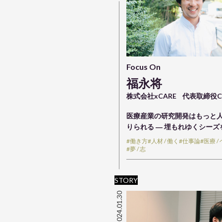
Focus On
福永将
株式会社xCARE
代表取締役C
医療産業の研究開発はもっと
りられる ― 埋もれゆくシー
#働き方
#人材 / 働く
#仕事論
#医療 
#夢 / 志
STORY
2024.01.30