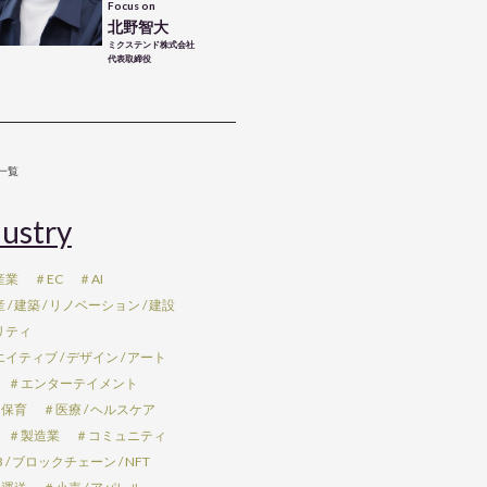
Focus on
北野智大
ミクステンド株式会社
代表取締役
一覧
ustry
産業
＃EC
＃AI
/ 建築 / リノベーション / 建設
リティ
イティブ / デザイン / アート
＃エンターテイメント
 保育
＃医療 / ヘルスケア
＃製造業
＃コミュニティ
 / ブロックチェーン / NFT