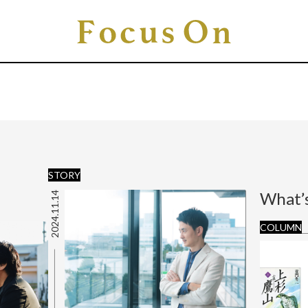
STORY
What’
2024.11.14
COLUMN