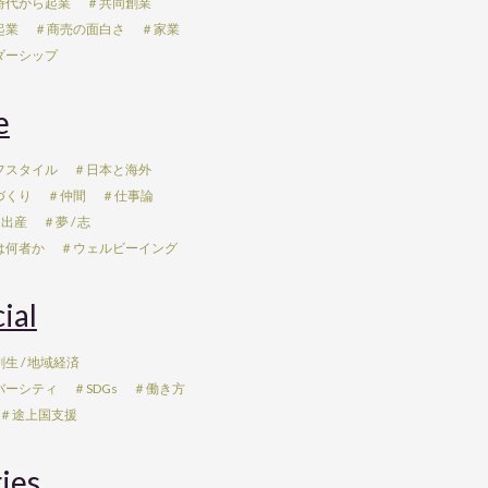
時代から起業
＃共同創業
起業
＃商売の面白さ
＃家業
ダーシップ
e
フスタイル
＃日本と海外
づくり
＃仲間
＃仕事論
 出産
＃夢 / 志
は何者か
＃ウェルビーイング
ial
生 / 地域経済
バーシティ
＃SDGs
＃働き方
＃途上国支援
ies