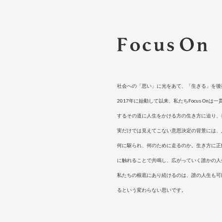
社会への「思い」に光をあて、「生きる」を後
2017年に始動して以来、私たちFocus On
するその道に人生をかける方の生き方に迫り、
実だけでは見えてこない意思決定の背景には、
何に駆られ、何のために走るのか。生き方に正
に触れることで共鳴し、広がっていく誰かの人
私たちの根底にあり続けるのは、誰の人生も可
るという変わらない思いです。