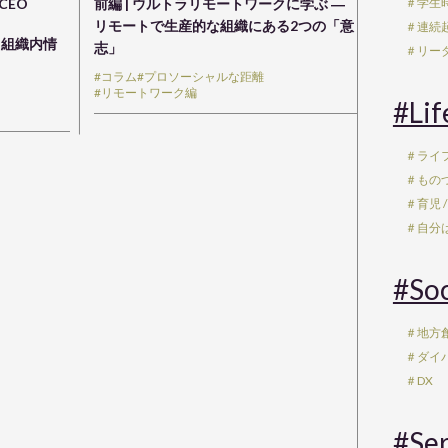
＃学生
CEO
前編 | ウルトラリモートワークに学ぶ ―
リモートで生産的な組織にある2つの「意
＃連続
する組織内情
志」
＃リー
#コラム
#プロソーシャルな距離
#リモートワーク編
#Lif
＃ライ
＃もの
＃育児 /
＃自分
#Soc
＃地方創
＃ダイ
＃DX
#Ser