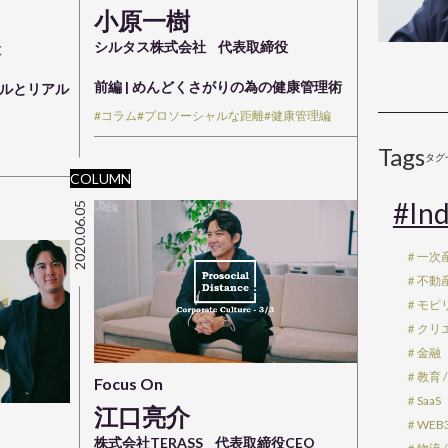
小原一樹
シルタス株式会社
代表取締役
役
前編 | めんどくさがりの為の健康管理術
タルとリアル
#コラム
#プロソーシャルな距離
#健康管理編
Tags
タグ
COLUMN
#Ind
2020.06.05
＃一次
＃不動産 
＃モビ
＃クリエ
＃金融
＃教育 /
Focus On
＃SaaS
江口亮介
＃WEB3
株式会社TERASS
代表取締役CEO