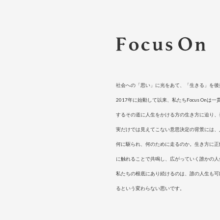
社会への「思い」に光をあて、「生きる」を後
2017年に始動して以来、私たちFocus On
するその道に人生をかける方の生き方に迫り、
実だけでは見えてこない意思決定の背景には、
何に駆られ、何のために走るのか。生き方に正
に触れることで共鳴し、広がっていく誰かの人
私たちの根底にあり続けるのは、誰の人生も可
るという変わらない思いです。