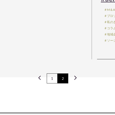
＃M＆
＃プロ
＃私の
＃コラ
＃地域
＃ソー
1
2