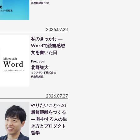
代表取締役CEO
2026.07.28
私のきっかけ ―
Wordで読書感想
文を書いた日
Focus on
北野智大
ミクステンド株式会社
代表取締役
2026.07.27
やりたいことへの
最短距離をつくる
― 熱中する人の生
き方とプロダクト
哲学