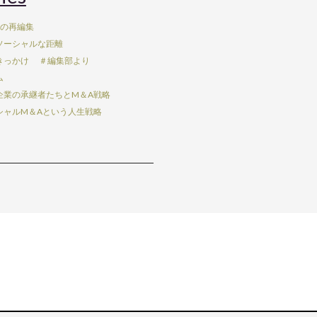
Aの再編集
ソーシャルな距離
きっかけ
＃編集部より
ム
企業の承継者たちとM＆A戦略
シャルM＆Aという人生戦略