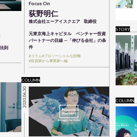
Focus On
荻野明仁
株式会社エーアイスクエア
取締役
STORY
元東京海上キャピタル ベンチャー投資
長
パートナーの目線 —「伸びる会社」の条
件
長法則
#コラム
#プロソーシャルな距離
#投資家から事業家へ編
COLUMN
2020.06.30
COLUMN