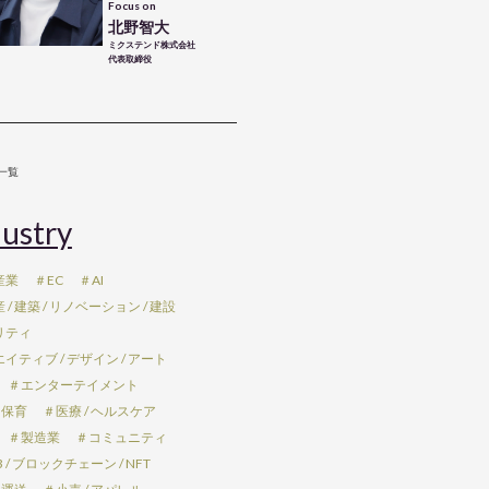
Focus on
北野智大
ミクステンド株式会社
代表取締役
一覧
ustry
産業
＃EC
＃AI
/ 建築 / リノベーション / 建設
リティ
イティブ / デザイン / アート
＃エンターテイメント
 保育
＃医療 / ヘルスケア
＃製造業
＃コミュニティ
 / ブロックチェーン / NFT