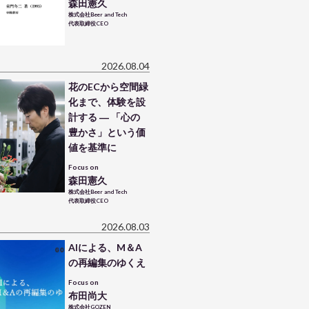
森田憲久
株式会社Beer and Tech
代表取締役CEO
2026.08.04
花のECから空間緑
化まで、体験を設
計する ― 「心の
豊かさ」という価
値を基準に
Focus on
森田憲久
株式会社Beer and Tech
代表取締役CEO
2026.08.03
AIによる、M＆A
の再編集のゆくえ
Focus on
布田尚大
株式会社GOZEN