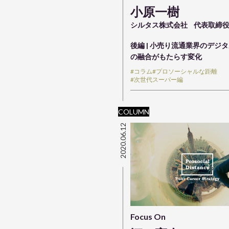
小原一樹
シルタス株式会社
代表取締
後編 | 小売り流通業界のデジ
の融合がもたらす変化
#コラム
#プロソーシャルな距離
#次世代スーパー編
COLUMN
2020.06.12
Focus On