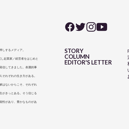
STORY
押しするメディア。
COLUMN
は一貫し起業家／経営者をはじめと
EDITOR'S LETTER
発信してきました。表層的事
人それぞれの生き方がある。
解はないからこそ、それぞれ
生がきっとある。そう信じる
能性があり、豊かなものがあ