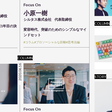
Focus On
小原一樹
取締役
シルタス株式会社
代表取締役
COLUMN
1年目の決
変容時代、突破のためのシンプルなマイ
ンドセット
#コラム
#プロソーシャルな距離
#思考法編
COLUMN
2020.06.16
STORY
Focus On