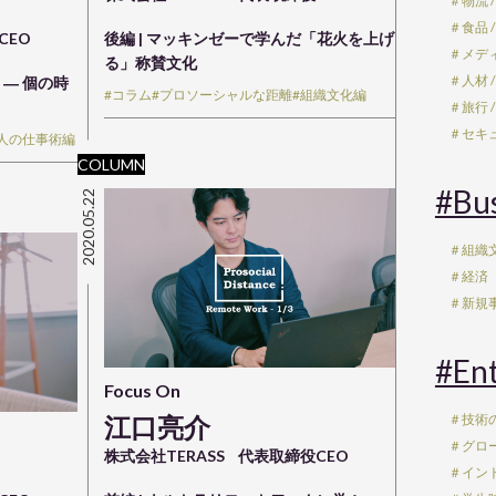
＃物流 /
＃食品 /
CEO
後編 | マッキンゼーで学んだ「花火を上げ
＃メディ
る」称賛文化
＃人材 /
― 個の時
#コラム
#プロソーシャルな距離
#組織文化編
＃旅行 /
＃セキュ
個人の仕事術編
COLUMN
#Bu
2020.05.22
＃組織文
＃経済
＃新規事
#En
Focus On
＃技術
江口亮介
＃グロ
株式会社TERASS
代表取締役CEO
＃イン