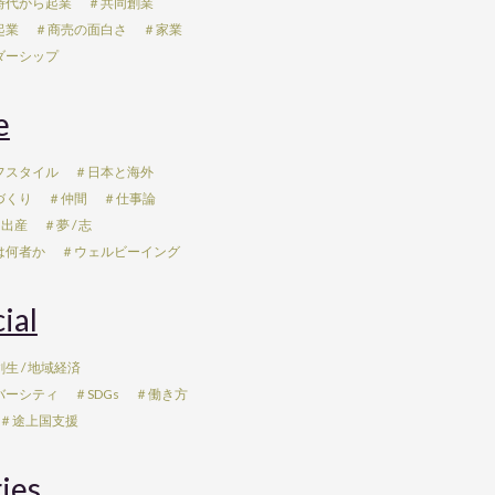
時代から起業
＃共同創業
起業
＃商売の面白さ
＃家業
ダーシップ
e
フスタイル
＃日本と海外
づくり
＃仲間
＃仕事論
 出産
＃夢 / 志
は何者か
＃ウェルビーイング
ial
生 / 地域経済
バーシティ
＃SDGs
＃働き方
＃途上国支援
ies