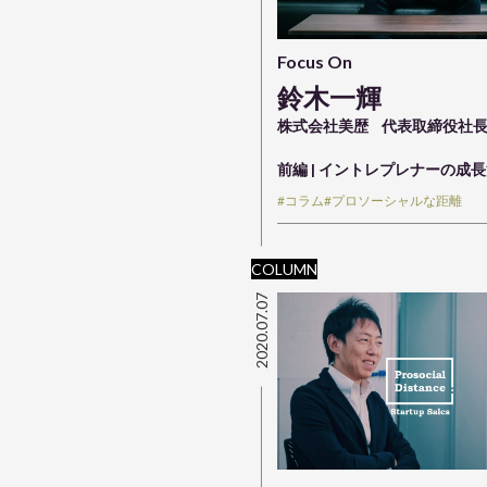
Focus On
鈴木一輝
株式会社美歴
代表取締役社
前編 | イントレプレナーの成
#コラム
#プロソーシャルな距離
COLUMN
2020.07.07