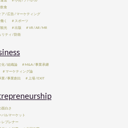
 運送
＃小売 / アパレル
 飲食
ア / 広告 / マーケティング
 働く
＃スポーツ
 観光
＃出版
＃VR / AR / MR
リティ / 防衛
siness
化 / 組織論
＃M&A / 事業承継
＃マーケティング論
業 / 事業創出
＃上場 / EXIT
trepreneurship
の面白さ
ーバルマーケット
トレプレナー