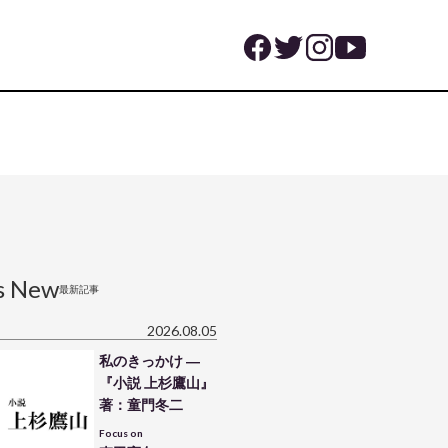
s New
最新記事
2026.08.05
私のきっかけ ―
『小説 上杉鷹山』
著：童門冬二
Focus on