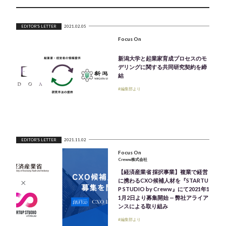
EDITOR'S LETTER
2021.02.05
Focus On
新潟大学と起業家育成プロセスのモ
デリングに関する共同研究契約を締
結
#編集部より
EDITOR'S LETTER
2021.11.02
Focus On
Creww株式会社
【経済産業省 採択事業】複業で経営
に携わるCXO候補人材を『STARTU
P STUDIO by Creww』にて2021年1
1月2日より募集開始 — 弊社アライア
ンスによる取り組み
#編集部より