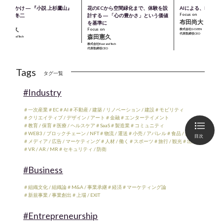
のきっかけ ― 『小説 上杉鷹山』
花のECから空間緑化まで、体験を設
AIによる、M＆A
Focus on
著：童門冬二
計する ― 「心の豊かさ」という価値
布田尚大
cus on
を基準に
森田憲久
Focus on
株式会社GOZEN
代表取締役CEO
森田憲久
会社Beer and Tech
表取締役CEO
株式会社Beer and Tech
代表取締役CEO
Tags
タグ一覧
#Industry
＃一次産業
＃EC
＃AI
＃不動産 / 建築 / リノベーション / 建設
＃モビリティ
＃クリエイティブ / デザイン / アート
＃金融
＃エンターテイメント
＃教育 / 保育
＃医療 / ヘルスケア
＃SaaS
＃製造業
＃コミュニティ
＃WEB3 / ブロックチェーン / NFT
＃物流 / 運送
＃小売 / アパレル
＃食品 / 飲食
目次
＃メディア / 広告 / マーケティング
＃人材 / 働く
＃スポーツ
＃旅行 / 観光
＃出版
＃VR / AR / MR
＃セキュリティ / 防衛
#Business
＃組織文化 / 組織論
＃M&A / 事業承継
＃経済
＃マーケティング論
＃新規事業 / 事業創出
＃上場 / EXIT
#Entrepreneurship