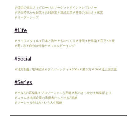
＃技術の面白さ
＃グローバルマーケット
＃イントレプレナー
＃学生時代から起業
＃共同創業
＃連続起業
＃商売の面白さ
＃家業
＃リーダーシップ
#Life
＃ライフスタイル
＃日本と海外
＃ものづくり
＃仲間
＃仕事論
＃育児 / 出産
＃夢 / 志
＃自分は何者か
＃ウェルビーイング
#Social
＃地方創生 / 地域経済
＃ダイバーシティ
＃SDGs
＃働き方
＃DX
＃途上国支援
#Series
＃M＆Aの再編集
＃プロソーシャルな距離
＃私のきっかけ
＃編集部より
＃コラム
＃地域企業の承継者たちとM＆A戦略
＃ソーシャルM＆Aという人生戦略