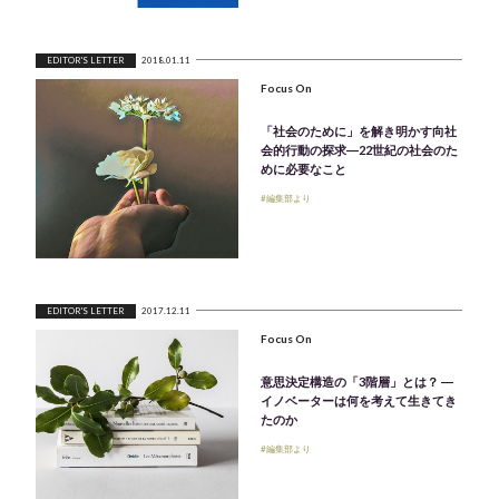
EDITOR'S LETTER
2018.01.11
Focus On
「社会のために」を解き明かす向社
会的行動の探求―22世紀の社会のた
めに必要なこと
#編集部より
EDITOR'S LETTER
2017.12.11
Focus On
意思決定構造の「3階層」とは？ ―
イノベーターは何を考えて生きてき
たのか
#編集部より