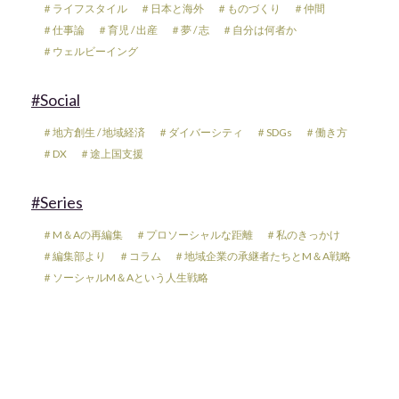
＃ライフスタイル
＃日本と海外
＃ものづくり
＃仲間
＃仕事論
＃育児 / 出産
＃夢 / 志
＃自分は何者か
＃ウェルビーイング
#Social
＃地方創生 / 地域経済
＃ダイバーシティ
＃SDGs
＃働き方
＃DX
＃途上国支援
#Series
＃M＆Aの再編集
＃プロソーシャルな距離
＃私のきっかけ
＃編集部より
＃コラム
＃地域企業の承継者たちとM＆A戦略
＃ソーシャルM＆Aという人生戦略