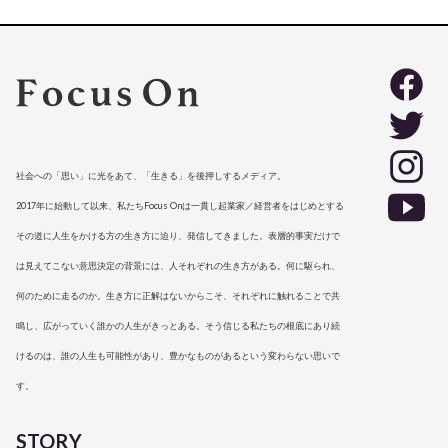
社会への「思い」に光をあて、「生きる」を後押しするメディア。
2017年に始動して以来、私たちFocus Onは一貫し起業家／経営者をはじめとする
その道に人生をかける方の生き方に迫り、発信してきました。表層的事実だけで
は見えてこない意思決定の背景には、人それぞれの生き方がある。何に駆られ、
何のために走るのか。生き方に正解はないからこそ、それぞれに触れることで共
鳴し、広がっていく誰かの人生がきっとある。そう信じる私たちの根底にあり続
けるのは、誰の人生も可能性があり、豊かなものがあるという変わらない思いで
す。
STORY