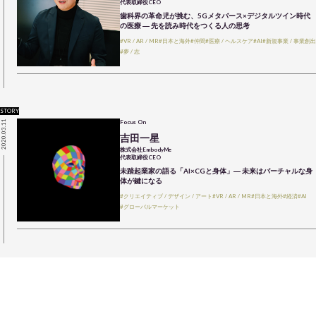
代表取締役CEO
歯科界の革命児が挑む、5Gメタバース×デジタルツイン時代
の医療 ― 先を読み時代をつくる人の思考
#VR / AR / MR
#日本と海外
#仲間
#医療 / ヘルスケア
#AI
#新規事業 / 事業創出
#夢 / 志
STORY
2020.03.11
Focus On
吉田一星
株式会社EmbodyMe
代表取締役CEO
未踏起業家の語る「AI×CGと身体」― 未来はバーチャルな身
体が鍵になる
#クリエイティブ / デザイン / アート
#VR / AR / MR
#日本と海外
#経済
#AI
#グローバルマーケット