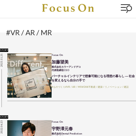
#VR / AR / MR
STORY
2023.11.21
Focus On
加藤望美
株式会社カラーアンドデコ
代表取締役CEO
バーチャルインテリアで想像可能になる理想の暮らし ― 社会
を変えるなら自分の手で
#ものづくり
#VR / AR / MR
#DX
#不動産 / 建築 / リノベーション / 建設
STORY
2022.06.23
Focus On
宇野澤元春
株式会社Dental Prediction