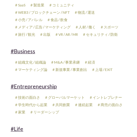
＃SaaS
＃製造業
＃コミュニティ
＃WEB3 / ブロックチェーン / NFT
＃物流 / 運送
＃小売 / アパレル
＃食品 / 飲食
＃メディア / 広告 / マーケティング
＃人材 / 働く
＃スポーツ
＃旅行 / 観光
＃出版
＃VR / AR / MR
＃セキュリティ / 防衛
#Business
＃組織文化 / 組織論
＃M&A / 事業承継
＃経済
＃マーケティング論
＃新規事業 / 事業創出
＃上場 / EXIT
#Entrepreneurship
＃技術の面白さ
＃グローバルマーケット
＃イントレプレナー
＃学生時代から起業
＃共同創業
＃連続起業
＃商売の面白さ
＃家業
＃リーダーシップ
#Life