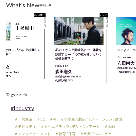
What’s New
最新記事
COLUMN
STORY
2026.08.05
2026.08.04
きっかけ ― 『小説 上杉鷹山』
花のECから空間緑化まで、体験を
AIによる、
童門冬二
設計する ― 「心の豊かさ」という
Focus on
価値を基準に
s on
布田尚大
Focus on
田憲久
株式会社GOZEN
森田憲久
代表取締役CEO
Beer and Tech
締役CEO
株式会社Beer and Tech
代表取締役CEO
Tags
タグ一覧
#Industry
＃一次産業
＃EC
＃AI
＃不動産 / 建築 / リノベーション / 建設
＃モビリティ
＃クリエイティブ / デザイン / アート
＃金融
＃エンターテイメント
＃教育 / 保育
＃医療 / ヘルスケア