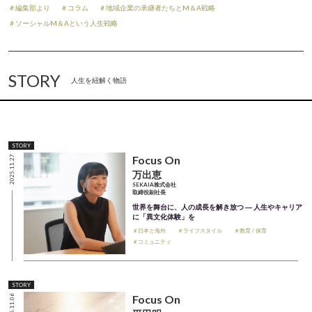
＃編集部より
＃コラム
＃地域企業の承継者たちとM＆A戦略
＃ソーシャルM＆Aという人生戦略
STORY
人生を紐解く物語
STORY
Focus On
2025.11.27
万出恵
SEKAIA株式会社
取締役副社長
世界を舞台に、人の成長を解き放つ ― 人生やキャリア
に「異文化体験」を
＃日本と海外
＃ライフスタイル
＃教育 / 保育
＃コミュニティ
STORY
Focus On
2025.11.06