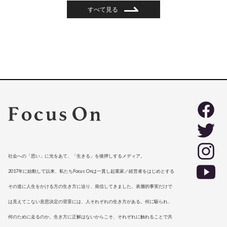
すべて見る
社会への「思い」に光をあて、「生きる」を後押しするメディア。
2017年に始動して以来、私たちFocus Onは一貫し起業家／経営者をはじめとする
その道に人生をかける方の生き方に迫り、発信してきました。表層的事実だけで
は見えてこない意思決定の背景には、人それぞれの生き方がある。何に駆られ、
何のために走るのか。生き方に正解はないからこそ、それぞれに触れることで共