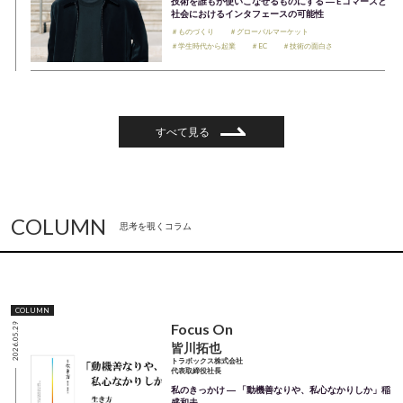
技術を誰もが使いこなせるものにする ― Eコマースと
社会におけるインタフェースの可能性
＃ものづくり
＃グローバルマーケット
＃学生時代から起業
＃EC
＃技術の面白さ
すべて見る
COLUMN
思考を覗くコラム
COLUMN
Focus On
2026.05.29
皆川拓也
トラボックス株式会社
代表取締役社長
私のきっかけ ― 「動機善なりや、私心なかりしか」稲
盛和夫