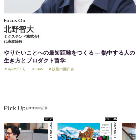
Focus On
北野智大
ミクステンド株式会社
代表取締役
やりたいことへの最短距離をつくる ― 熱中する人の
生き方とプロダクト哲学
＃ものづくり
＃SaaS
＃技術の面白さ
Pick Up
おすすめの記事
STORY
COLUMN
2025.08.21
2026.06.11