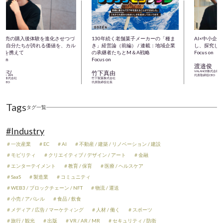
・小売の購入後体験を進化させつづ
130年続く老舗菓子メーカーの「種ま
AI×中小企
 ― 自分たちが誇れる価値を、カル
き」経営論（前編） / 連載：地域企業
し、探究し
ーを携えて
の承継者たちとM＆A戦略
Focus on
s on
Focus on
渡邉俊
田康弘
竹下真由
VALANCE株式会社
代表取締役CEO
tomer株式会社
竹下製菓株式会社
役CEO
代表取締役社長
Tags
タグ一覧
#Industry
＃一次産業
＃EC
＃AI
＃不動産 / 建築 / リノベーション / 建設
＃モビリティ
＃クリエイティブ / デザイン / アート
＃金融
＃エンターテイメント
＃教育 / 保育
＃医療 / ヘルスケア
＃SaaS
＃製造業
＃コミュニティ
＃WEB3 / ブロックチェーン / NFT
＃物流 / 運送
＃小売 / アパレル
＃食品 / 飲食
＃メディア / 広告 / マーケティング
＃人材 / 働く
＃スポーツ
＃旅行 / 観光
＃出版
＃VR / AR / MR
＃セキュリティ / 防衛