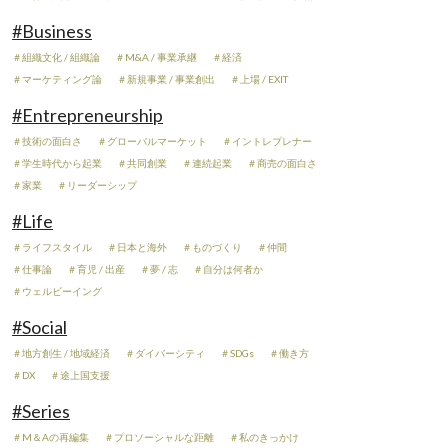
#Business
＃組織文化 / 組織論
＃M&A / 事業承継
＃経済
＃マーケティング論
＃新規事業 / 事業創出
＃上場 / EXIT
#Entrepreneurship
＃技術の面白さ
＃グローバルマーケット
＃イントレプレナー
＃学生時代から起業
＃共同創業
＃連続起業
＃商売の面白さ
＃家業
＃リーダーシップ
#Life
＃ライフスタイル
＃日本と海外
＃ものづくり
＃仲間
＃仕事論
＃育児 / 出産
＃夢 / 志
＃自分は何者か
＃ウェルビーイング
#Social
＃地方創生 / 地域経済
＃ダイバーシティ
＃SDGs
＃働き方
＃DX
＃途上国支援
#Series
＃M＆Aの再編集
＃プロソーシャルな距離
＃私のきっかけ