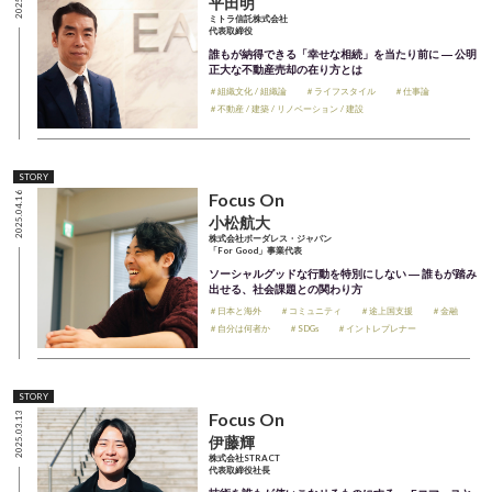
平田明
ミトラ信託株式会社
代表取締役
誰もが納得できる「幸せな相続」を当たり前に ― 公明
正大な不動産売却の在り方とは
＃組織文化 / 組織論
＃ライフスタイル
＃仕事論
＃不動産 / 建築 / リノベーション / 建設
STORY
Focus On
2025.04.16
小松航大
株式会社ボーダレス・ジャパン
「For Good」事業代表
ソーシャルグッドな行動を特別にしない ― 誰もが踏み
出せる、社会課題との関わり方
＃日本と海外
＃コミュニティ
＃途上国支援
＃金融
＃自分は何者か
＃SDGs
＃イントレプレナー
STORY
Focus On
2025.03.13
伊藤輝
株式会社STRACT
代表取締役社長