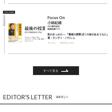
COLUMN
Focus On
2024.12.09
小林紀雄
iYell株式会社
取締役兼CTO
私のきっかけ ― 『最後の授業 ぼくの命があるうちに』
著：ランディ・パウシュ
＃コラム
＃私のきっかけ
すべて見る
EDITOR'S LETTER
編集部より