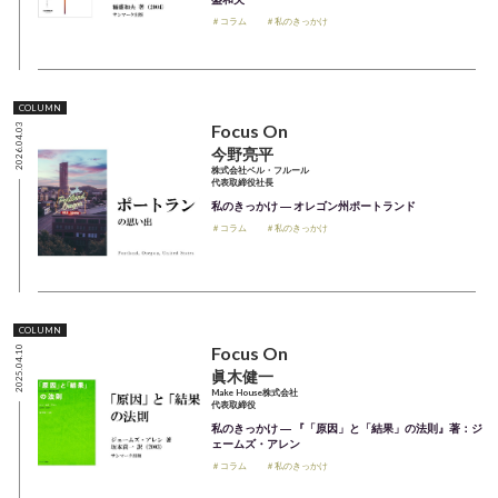
＃コラム
＃私のきっかけ
COLUMN
Focus On
2026.04.03
今野亮平
株式会社ベル・フルール
代表取締役社長
私のきっかけ ― オレゴン州ポートランド
＃コラム
＃私のきっかけ
COLUMN
Focus On
2025.04.10
眞木健一
Make House株式会社
代表取締役
私のきっかけ ― 『「原因」と「結果」の法則』著：ジ
ェームズ・アレン
＃コラム
＃私のきっかけ