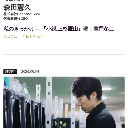
森田憲久
株式会社Beer and Tech
代表取締役CEO
私のきっかけ ― 『小説 上杉鷹山』著：童門冬二
＃コラム
＃私のきっかけ
STORY
2026.08.04