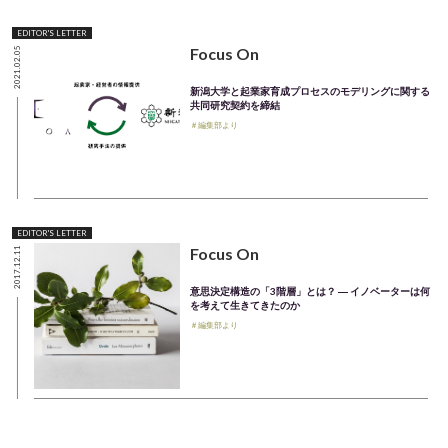
EDITOR'S LETTER
Focus On
2021.02.05
新潟大学と起業家育成プロセスのモデリングに関する
共同研究契約を締結
＃編集部より
EDITOR'S LETTER
Focus On
2017.12.11
意思決定構造の「3階層」とは？ ― イノベーターは何
を考えて生きてきたのか
＃編集部より