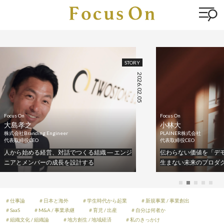
STORY
2026.02.05
Focus On
Focus On
大島孝之
小林大
株式会社Branding Engineer
PLAINER株式会社
代表取締役CEO
代表取締役CEO
人から始める経営、対話でつくる組織 ― エンジ
伝わらない価値を「デモ
ニアとメンバーの成長を設計する
生まない未来のプロダ
＃仕事論
＃日本と海外
＃学生時代から起業
＃新規事業 / 事業創出
＃SaaS
＃M&A / 事業承継
＃育児 / 出産
＃自分は何者か
＃組織文化 / 組織論
＃地方創生 / 地域経済
＃私のきっかけ