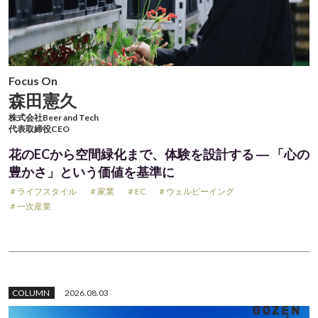
Focus On
森田憲久
株式会社Beer and Tech
代表取締役CEO
花のECから空間緑化まで、体験を設計する ― 「心の
豊かさ」という価値を基準に
＃ライフスタイル
＃家業
＃EC
＃ウェルビーイング
＃一次産業
COLUMN
2026.08.03