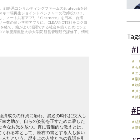
戦略系コンサルティングファームのStrategy&を経
スキー場再生ジョイントベンチャーの取締役COO。
し、ノート共有アプリ「Clearnote」を日本、台湾、
数の多い学習アプリに。CLEARNOTE社をコクヨ
プ投資を経て、娘がより活躍できる社会を築くためにシェ
2003年慶應義塾大学大学院 経営管理研究課修了。情報
Tag
#I
＃一
＃モ
＃エ
＃製
＃物流
＃メデ
＃旅行
#B
度経済成長の終焉に触れ、混迷の時代に突入し
下幸之助が、自らの姿勢を正すために著した
＃組
た今なお光を放つ。真に普遍的な教えとは、
＃新
てくれる本として、座右の書とする人も多い
一人だという。歴史上の人物たちの逸話を引