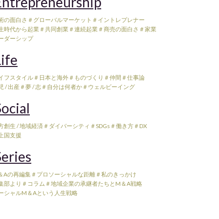
ntrepreneurship
術の面白さ
＃グローバルマーケット
＃イントレプレナー
生時代から起業
＃共同創業
＃連続起業
＃商売の面白さ
＃家業
ーダーシップ
ife
イフスタイル
＃日本と海外
＃ものづくり
＃仲間
＃仕事論
 / 出産
＃夢 / 志
＃自分は何者か
＃ウェルビーイング
ocial
方創生 / 地域経済
＃ダイバーシティ
＃SDGs
＃働き方
＃DX
上国支援
eries
＆Aの再編集
＃プロソーシャルな距離
＃私のきっかけ
集部より
＃コラム
＃地域企業の承継者たちとM＆A戦略
ーシャルM＆Aという人生戦略