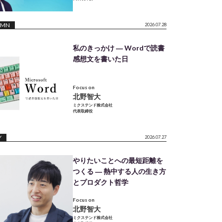
UMN
2026.07.28
私のきっかけ ― Wordで読書
感想文を書いた日
Focus on
北野智大
ミクステンド株式会社
代表取締役
Y
2026.07.27
やりたいことへの最短距離を
つくる ― 熱中する人の生き方
とプロダクト哲学
Focus on
北野智大
ミクステンド株式会社