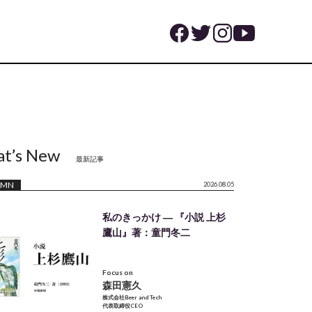
t’s New
最新記事
UMN
2026.08.05
私のきっかけ ― 『小説 上杉
鷹山』著：童門冬二
Focus on
森田憲久
株式会社Beer and Tech
代表取締役CEO