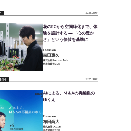
Y
2026.08.04
花のECから空間緑化まで、体
験を設計する ― 「心の豊か
さ」という価値を基準に
Focus on
森田憲久
株式会社Beer and Tech
代表取締役CEO
UMN
2026.08.03
AIによる、M＆Aの再編集の
ゆくえ
Focus on
布田尚大
株式会社GOZEN
代表取締役CEO