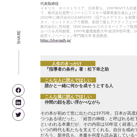
代表取締役
イギリス、オーストラリア、日本育ち。1997年NTT入社後、
て、株式会社星野リゾートにてスキー場事業責任者および
2010年に株式会社CLEARNOTE（旧アルクテラス）を創業
タイ、イントドネシアで展開。各国で最もアクティブユーザー
株式会社に売却後、DNX Venturesでのスタートアッ
ルパスを共同創業。1997年慶應義塾大学 経済学部卒業。
SHARE
経営イノベーション専門職大学 客員教授。
https://sherpath.jp/
人生のきっかけ
『指導者の条件』著：松下幸之助
こんな人に読んでほしい
誰かと一緒に何かを成そうとする人
こんな風に読んでほしい
仲間の顔を思い浮かべながら
その本が初めて世に出たのは1975年。日本が高
つつある頃だった。「経営の神様」と呼ばれる松
といわれる本書だが、その内容は50年近く経過し
いつの時代も私たちを支えてくれる。自分を戒め
だろう。新井氏も、本書を何度も読み返している