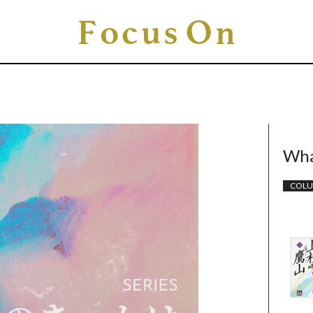
Wha
COL