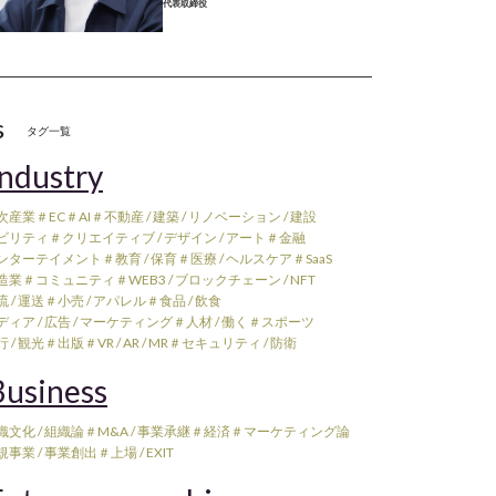
代表取締役
s
タグ一覧
ndustry
次産業
＃EC
＃AI
＃不動産 / 建築 / リノベーション / 建設
ビリティ
＃クリエイティブ / デザイン / アート
＃金融
ンターテイメント
＃教育 / 保育
＃医療 / ヘルスケア
＃SaaS
造業
＃コミュニティ
＃WEB3 / ブロックチェーン / NFT
 / 運送
＃小売 / アパレル
＃食品 / 飲食
ィア / 広告 / マーケティング
＃人材 / 働く
＃スポーツ
 / 観光
＃出版
＃VR / AR / MR
＃セキュリティ / 防衛
usiness
織文化 / 組織論
＃M&A / 事業承継
＃経済
＃マーケティング論
規事業 / 事業創出
＃上場 / EXIT