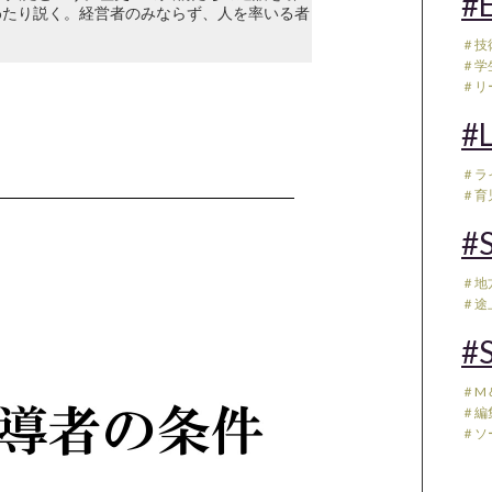
#E
わたり説く。経営者のみならず、人を率いる者
＃技
＃学
＃リ
#L
＃ラ
＃育児
#S
＃地
＃途
#S
＃M
＃編
＃ソ