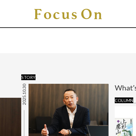
STORY
What’
2025.10.30
COLUMN