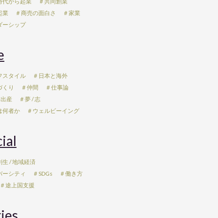
時代から起業
＃共同創業
起業
＃商売の面白さ
＃家業
ダーシップ
e
フスタイル
＃日本と海外
づくり
＃仲間
＃仕事論
 出産
＃夢 / 志
は何者か
＃ウェルビーイング
ial
生 / 地域経済
バーシティ
＃SDGs
＃働き方
＃途上国支援
ies