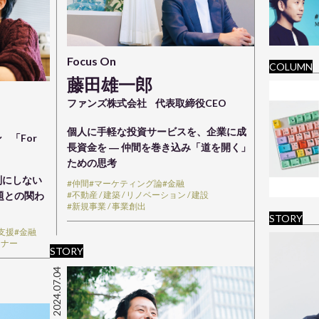
Focus On
COLUMN
藤田雄一郎
ファンズ株式会社
代表取締役CEO
個人に手軽な投資サービスを、企業に成
パン
「For
長資金を ― 仲間を巻き込み「道を開く」
ための思考
別にしない
#仲間
#マーケティング論
#金融
題との関わ
#不動産 / 建築 / リノベーション / 建設
#新規事業 / 事業創出
STORY
支援
#金融
レナー
STORY
2024.07.04