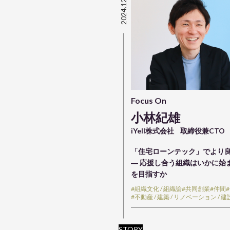
2024.12.05
Focus On
小林紀雄
iYell株式会社
取締役兼CTO
「住宅ローンテック」でより
― 応援し合う組織はいかに始
を目指すか
#組織文化 / 組織論
#共同創業
#仲間
#不動産 / 建築 / リノベーション / 建
STORY