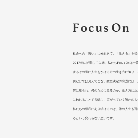
社会への「思い」に光をあて、「生きる」を後
2017年に始動して以来、私たちFocus On
するその道に人生をかける方の生き方に迫り、
実だけでは見えてこない意思決定の背景には、
何に駆られ、何のために走るのか。生き方に正
に触れることで共鳴し、広がっていく誰かの人
私たちの根底にあり続けるのは、誰の人生も可
るという変わらない思いです。