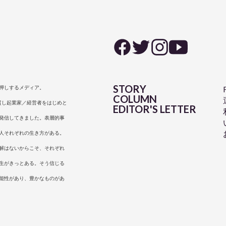
STORY
押しするメディア。
COLUMN
は一貫し起業家／経営者をはじめと
EDITOR'S LETTER
発信してきました。表層的事
人それぞれの生き方がある。
解はないからこそ、それぞれ
生がきっとある。そう信じる
能性があり、豊かなものがあ