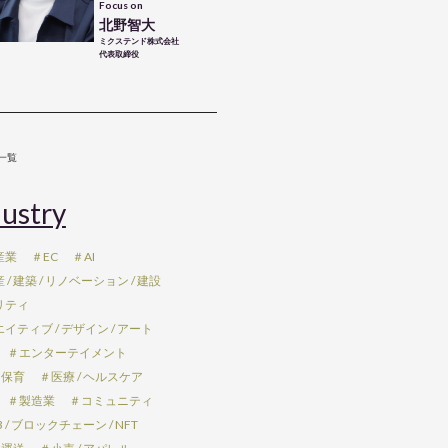
Focus on
北野智大
ミクステンド株式会社
代表取締役
一覧
ustry
産業
＃EC
＃AI
/ 建築 / リノベーション / 建設
リティ
イティブ / デザイン / アート
＃エンターテイメント
 保育
＃医療 / ヘルスケア
＃製造業
＃コミュニティ
 / ブロックチェーン / NFT