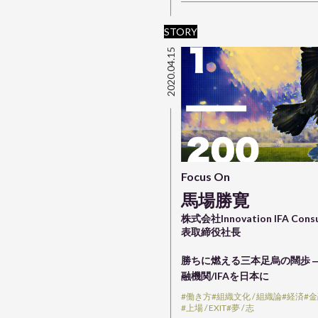
STORY
2020.04.15
Focus On
馬場勝寛
株式会社Innovation IFA Cons
表取締役社長
勝ちに燃える三本足烏の闊歩 
融機関/IFAを日本に
#働き方
#組織文化 / 組織論
#経済
#
#上場 / EXIT
#夢 / 志