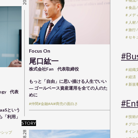
＃物流 /
＃食品 /
＃メディ
＃人材 /
＃旅行 /
＃セキュ
Focus On
#Bu
尾口紘一
株式会社Fan
代表取締役
＃組織文
＃経済
もっと「自由」に思い描ける人生でいい
＃新規事
― ゴールベース資産運用を全ての人のた
logy
代表
めに
#En
#仲間
#金融
#AI
#商売の面白さ
aaSという
から「利用」
＃技術
STORY
＃グロ
＃イン
ーシップ