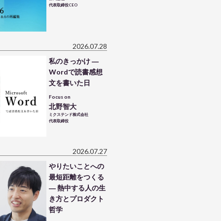
代表取締役CEO
2026.07.28
私のきっかけ ―
Wordで読書感想
文を書いた日
Focus on
北野智大
ミクステンド株式会社
代表取締役
2026.07.27
やりたいことへの
最短距離をつくる
― 熱中する人の生
き方とプロダクト
哲学