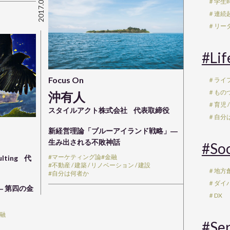
2017.08.28
＃学生
＃連続
＃リー
#Lif
Focus On
＃ライ
＃もの
沖有人
＃育児 /
スタイルアクト株式会社
代表取締役
＃自分
新経営理論「ブルーアイランド戦略」―
生み出される不敗神話
#Soc
#マーケティング論
#金融
ulting
代
#不動産 / 建築 / リノベーション / 建設
＃地方創
#自分は何者か
＃ダイ
― 第四の金
＃DX
金融
#Ser