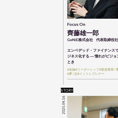
Focus On
齊藤雄一郎
GeNiE株式会社
代表取締役
エンベデッド・ファイナンス
ジネス化する ― 憧れがビジ
とき
#金融
#リーダーシップ
#新規事業 /
#夢 / 志
#イントレプレナー
STORY
2025.04.16