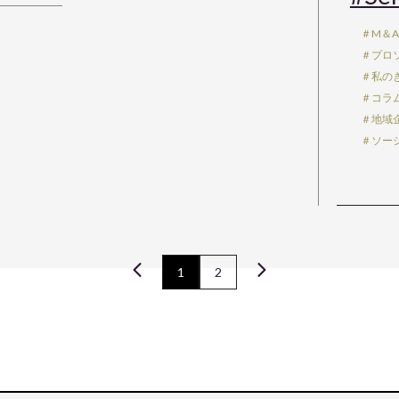
＃M＆
＃プロ
＃私の
＃コラ
＃地域
＃ソー
1
2