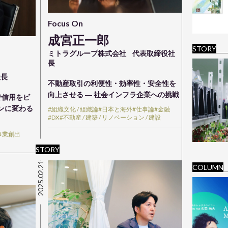
Focus On
成宮正一郎
STORY
ミトラグループ株式会社
代表取締役社
長
社長
不動産取引の利便性・効率性・安全性を
向上させる ― 社会インフラ企業への挑戦
で信用をビ
ョンに変わる
#組織文化 / 組織論
#日本と海外
#仕事論
#金融
#DX
#不動産 / 建築 / リノベーション / 建設
 事業創出
STORY
2025.02.21
COLUMN