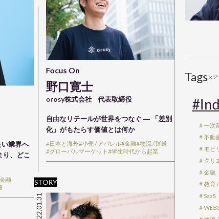
Focus On
Tags
タグ
野口寛士
orosy株式会社
代表取締役
#Ind
自由なリテールが世界をつなぐ ― 「差別
＃一次
化」がもたらす価値とは何か
＃不動産 
良い業界へ
#日本と海外
#小売 / アパレル
#金融
#物流 / 運送
＃モビ
#グローバルマーケット
#学生時代から起業
まり、どこ
＃クリエ
＃金融
#金融
STORY
＃教育 /
設
＃SaaS
2022.01.31
＃WEB3