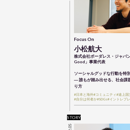
Focus On
小松航大
株式会社ボーダレス・ジャ
Good」事業代表
ソーシャルグッドな行動を特
― 誰もが踏み出せる、社会課
り方
#日本と海外
#コミュニティ
#途上国
#自分は何者か
#SDGs
#イントレプ
STORY