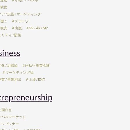
 運送
＃小売 / アパレル
 飲食
ア / 広告 / マーケティング
 働く
＃スポーツ
 観光
＃出版
＃VR / AR / MR
リティ / 防衛
siness
化 / 組織論
＃M&A / 事業承継
＃マーケティング論
業 / 事業創出
＃上場 / EXIT
trepreneurship
の面白さ
ーバルマーケット
トレプレナー