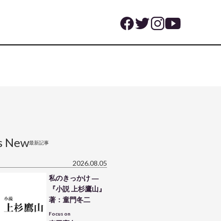
s New
最新記事
2026.08.05
私のきっかけ ―
『小説 上杉鷹山』
著：童門冬二
Focus on