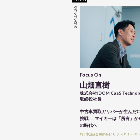
2024.04.26
Focus On
山畑直樹
株式会社IDOM CaaS Techno
取締役社長
中古車買取ガリバーが生んだC
挑戦 ― マイカーは「所有」
の時代へ
#仕事論
#金融
#モビリティ
#リーダ