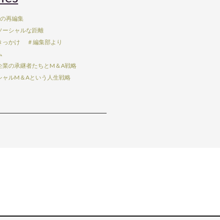
Aの再編集
ソーシャルな距離
きっかけ
＃編集部より
ム
企業の承継者たちとM＆A戦略
シャルM＆Aという人生戦略