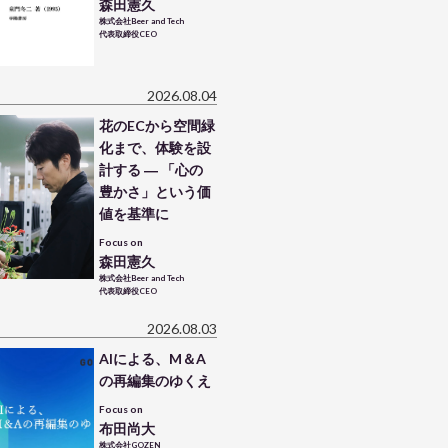
森田憲久
株式会社Beer and Tech
代表取締役CEO
2026.08.04
花のECから空間緑
化まで、体験を設
計する ― 「心の
豊かさ」という価
値を基準に
Focus on
森田憲久
株式会社Beer and Tech
代表取締役CEO
2026.08.03
AIによる、M＆A
の再編集のゆくえ
Focus on
布田尚大
株式会社GOZEN