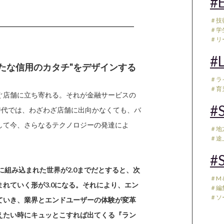
#E
＃技
＃学
＃リ
#L
"新たな信用のカタチ"をデザインする
＃ラ
＃育児
ぐ店舗に立ち寄れる。それが金融サービスの
#S
0時代では、わざわざ店舗に出向かなくても、バ
して今、さらなるテクノロジーの発達によ
＃地
＃途
#S
に組み込まれた世界が2.0までだとすると、次
＃M
れていく形が3.0になる。それにより、エン
＃編
＃ソ
ていき、業界とエンドユーザーの体験が変革
えたい時にキュッとこすれば出てくる『ラン