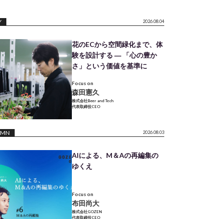
Y
2026.08.04
花のECから空間緑化まで、体
験を設計する ― 「心の豊か
さ」という価値を基準に
Focus on
森田憲久
株式会社Beer and Tech
代表取締役CEO
UMN
2026.08.03
AIによる、M＆Aの再編集の
ゆくえ
Focus on
布田尚大
株式会社GOZEN
代表取締役CEO