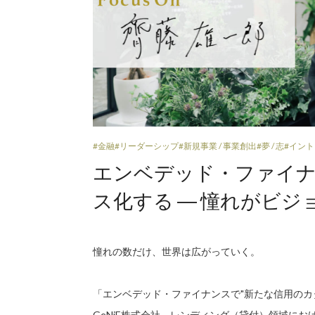
#金融
#リーダーシップ
#新規事業 / 事業創出
#夢 / 志
#イン
エンベデッド・ファイ
ス化する ― 憧れがビ
憧れの数だけ、世界は広がっていく。
「エンベデッド・ファイナンスで"新たな信用のカ
GeNiE株式会社。レンディング（貸付）領域に