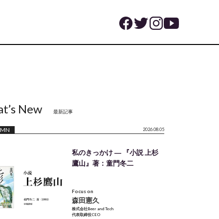
t’s New
最新記事
UMN
2026.08.05
私のきっかけ ― 『小説 上杉
鷹山』著：童門冬二
Focus on
森田憲久
株式会社Beer and Tech
代表取締役CEO