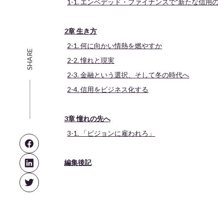
1-1. エンベデッド・ファイナンスで"新たな信用
2章 生き方
2-1. 何に向かい情熱を燃やすか
SHARE
2-2. 憧れと現実
2-3. 金融という選択、そして冬の時代へ
2-4. 信用をビジネス化する
3章 憧れの先へ
3-1. 「ビジョンに雇われろ」
編集後記