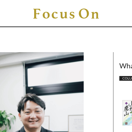
Wha
COL