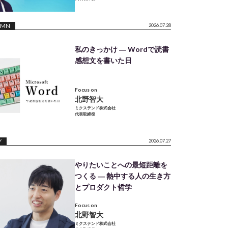
UMN
2026.07.28
私のきっかけ ― Wordで読書
感想文を書いた日
Focus on
北野智大
ミクステンド株式会社
代表取締役
Y
2026.07.27
やりたいことへの最短距離を
つくる ― 熱中する人の生き方
とプロダクト哲学
Focus on
北野智大
ミクステンド株式会社