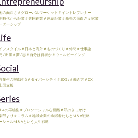
ntrepreneurship
術の面白さ
＃グローバルマーケット
＃イントレプレナー
生時代から起業
＃共同創業
＃連続起業
＃商売の面白さ
＃家業
ーダーシップ
ife
イフスタイル
＃日本と海外
＃ものづくり
＃仲間
＃仕事論
 / 出産
＃夢 / 志
＃自分は何者か
＃ウェルビーイング
ocial
方創生 / 地域経済
＃ダイバーシティ
＃SDGs
＃働き方
＃DX
上国支援
eries
＆Aの再編集
＃プロソーシャルな距離
＃私のきっかけ
集部より
＃コラム
＃地域企業の承継者たちとM＆A戦略
ーシャルM＆Aという人生戦略