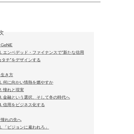
次
 GeNiE
-1. エンベデッド・ファイナンスで"新たな信用
カタチ"をデザインする
 生き方
-1. 何に向かい情熱を燃やすか
-2. 憧れと現実
-3. 金融という選択、そして冬の時代へ
-4. 信用をビジネス化する
章 憧れの先へ
-1. 「ビジョンに雇われろ」