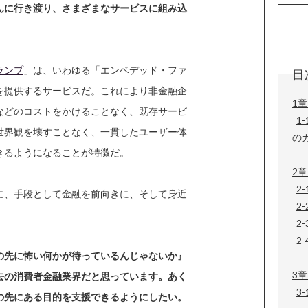
んに行き渡り、さまざまなサービスに組み込
ランプ
」は、いわゆる「エンベデッド・ファ
目
を提供するサービスだ。これにより非金融企
1章
などのコストをかけることなく、既存サービ
1
世界観を壊すことなく、一貫したユーザー体
の
きるようになることが特徴だ。
2章
2
に、手段として金融を前向きに、そして身近
2
2
2
の先に怖い何かが待っているんじゃないか』
3
去の消費者金融業界だと思っています。あく
3
の先にある目的を支援できるようにしたい。