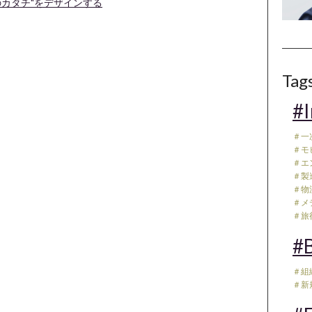
のカタチ"をデザインする
Tag
#I
＃一
＃モ
＃エ
＃製
＃物流
＃メデ
＃旅行
#B
＃組
＃新