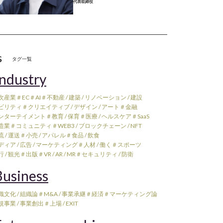
代表取締役
s
タグ一覧
ndustry
次産業
＃EC
＃AI
＃不動産 / 建築 / リノベーション / 建設
ビリティ
＃クリエイティブ / デザイン / アート
＃金融
ンターテイメント
＃教育 / 保育
＃医療 / ヘルスケア
＃SaaS
造業
＃コミュニティ
＃WEB3 / ブロックチェーン / NFT
 / 運送
＃小売 / アパレル
＃食品 / 飲食
ィア / 広告 / マーケティング
＃人材 / 働く
＃スポーツ
 / 観光
＃出版
＃VR / AR / MR
＃セキュリティ / 防衛
usiness
織文化 / 組織論
＃M&A / 事業承継
＃経済
＃マーケティング論
規事業 / 事業創出
＃上場 / EXIT