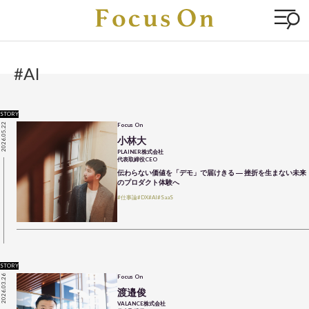
#AI
STORY
2026.05.22
Focus On
小林大
PLAINER株式会社
代表取締役CEO
伝わらない価値を「デモ」で届けきる ― 挫折を生まない未来
のプロダクト体験へ
#仕事論
#DX
#AI
#SaaS
STORY
2026.03.26
Focus On
渡邉俊
VALANCE株式会社