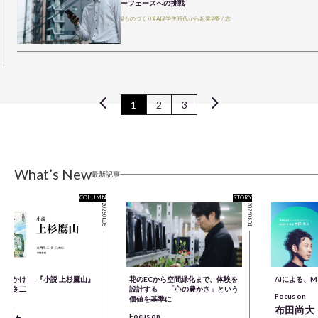
ーフェースへの挑戦
#ものづくり
#AI
#学生時代から起業
#夢 / 志
1
2
3
What’s New
最新記事
COLUMN
STORY
2026.08.05
2026.08.04
きっかけ ― 『小説 上杉鷹山』
花のECから空間緑化まで、体験を
AIによる、
童門冬二
設計する ― 「心の豊かさ」という
Focus on
価値を基準に
s on
布田尚大
Focus on