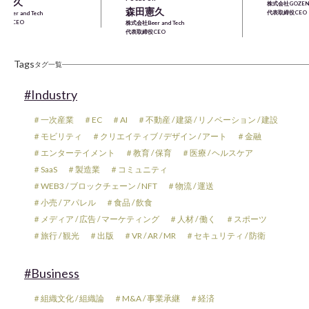
田憲久
株式会社GOZEN
森田憲久
代表取締役CEO
Beer and Tech
締役CEO
株式会社Beer and Tech
代表取締役CEO
Tags
タグ一覧
#Industry
＃一次産業
＃EC
＃AI
＃不動産 / 建築 / リノベーション / 建設
＃モビリティ
＃クリエイティブ / デザイン / アート
＃金融
＃エンターテイメント
＃教育 / 保育
＃医療 / ヘルスケア
＃SaaS
＃製造業
＃コミュニティ
＃WEB3 / ブロックチェーン / NFT
＃物流 / 運送
＃小売 / アパレル
＃食品 / 飲食
＃メディア / 広告 / マーケティング
＃人材 / 働く
＃スポーツ
＃旅行 / 観光
＃出版
＃VR / AR / MR
＃セキュリティ / 防衛
#Business
＃組織文化 / 組織論
＃M&A / 事業承継
＃経済