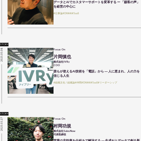
データとAIでカスタマーサポートを変革する ー 「顧客の声」
を経営の中心に
#仕事論
#DX
#AI
#SaaS
STORY
2025.05.08
Focus On
片岡慎也
株式会社IVRy
COO
誰もが使えるAI技術を「電話」から ― 人に恵まれ、人の力を
信じる人生
#組織文化 / 組織論
#仲間
#DX
#AI
#SaaS
#リーダーシップ
STORY
2025.03.27
Focus On
村岡功規
株式会社SalesNow
代表取締役
営業の非効率を仕組みで解決する ― 生成AIとデータで創る新