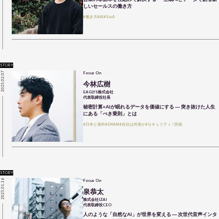
しいセールスの働き方
#働き方
#AI
#SaaS
STORY
2025.02.07
Focus On
今林広樹
EAGLYS株式会社
代表取締役社長
秘密計算×AIが眠れるデータを価値にする ― 突き抜けた人生
にある「べき乗則」とは
#日本と海外
#DX
#AI
#自分は何者か
#セキュリティ / 防衛
STORY
2025.01.16
Focus On
泉恭太
株式会社IZAI
代表取締役CEO
人のような「自然なAI」が世界を変える ― 次世代音声インタ