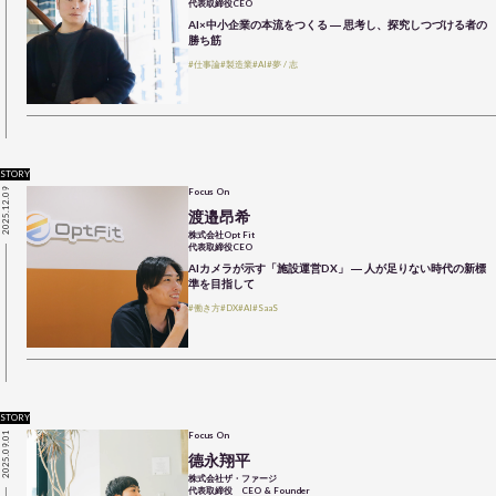
代表取締役CEO
AI×中小企業の本流をつくる ― 思考し、探究しつづける者の
勝ち筋
#仕事論
#製造業
#AI
#夢 / 志
STORY
2025.12.09
Focus On
渡邉昂希
株式会社Opt Fit
代表取締役CEO
AIカメラが示す「施設運営DX」 ― 人が足りない時代の新標
準を目指して
#働き方
#DX
#AI
#SaaS
STORY
2025.09.01
Focus On
德永翔平
株式会社ザ・ファージ
代表取締役 CEO & Founder