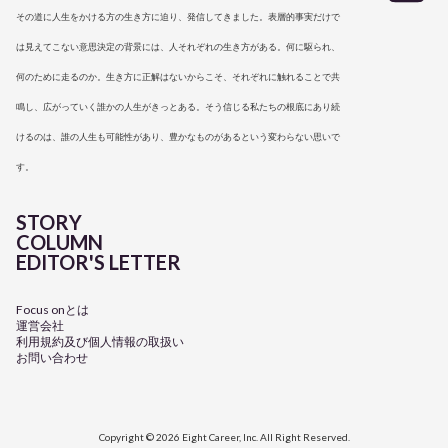
その道に人生をかける方の生き方に迫り、発信してきました。表層的事実だけで
は見えてこない意思決定の背景には、人それぞれの生き方がある。何に駆られ、
何のために走るのか。生き方に正解はないからこそ、それぞれに触れることで共
鳴し、広がっていく誰かの人生がきっとある。そう信じる私たちの根底にあり続
けるのは、誰の人生も可能性があり、豊かなものがあるという変わらない思いで
す。
STORY
COLUMN
EDITOR'S LETTER
Focus onとは
運営会社
利用規約及び個人情報の取扱い
お問い合わせ
Copyright © 2026 Eight Career, Inc. All Right Reserved.