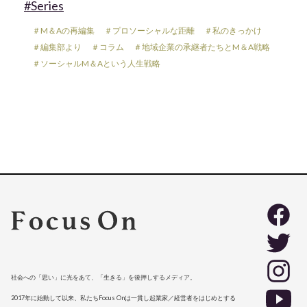
#Series
＃M＆Aの再編集
＃プロソーシャルな距離
＃私のきっかけ
＃編集部より
＃コラム
＃地域企業の承継者たちとM＆A戦略
＃ソーシャルM＆Aという人生戦略
社会への「思い」に光をあて、「生きる」を後押しするメディア。
2017年に始動して以来、私たちFocus Onは一貫し起業家／経営者をはじめとする