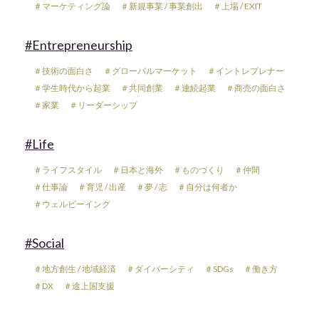
＃マーケティング論
＃新規事業 / 事業創出
＃上場 / EXIT
#Entrepreneurship
＃技術の面白さ
＃グローバルマーケット
＃イントレプレナー
＃学生時代から起業
＃共同創業
＃連続起業
＃商売の面白さ
＃家業
＃リーダーシップ
#Life
＃ライフスタイル
＃日本と海外
＃ものづくり
＃仲間
＃仕事論
＃育児 / 出産
＃夢 / 志
＃自分は何者か
＃ウェルビーイング
#Social
＃地方創生 / 地域経済
＃ダイバーシティ
＃SDGs
＃働き方
＃DX
＃途上国支援