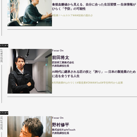
食後血糖値から見える、自分に合った生活習慣 ― 生体情報が
ひらく「予防」の可能性
#医療 / ヘルスケア
#AI
#技術の面白さ
STORY
2025.08.07
Focus On
前田将太
匠技研工業株式会社
代表取締役社長
AI時代に継承される匠の技と「誇り」 ― 日本の製造業のため
に志を全うする人生
#共同創業
#ものづくり
#製造業
#DX
#AI
#SaaS
#学生時代から起業
STORY
2025.07.31
Focus On
野村修平
株式会社RightTouch
代表取締役社長