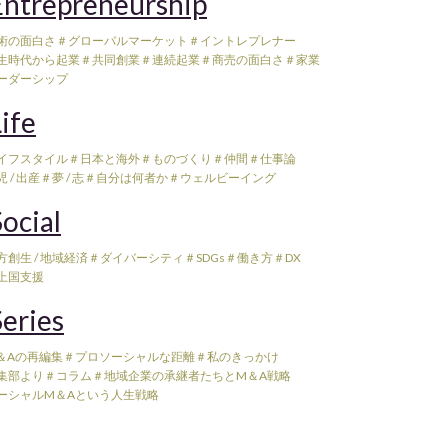
ntrepreneurship
術の面白さ
＃グローバルマーケット
＃イントレプレナー
生時代から起業
＃共同創業
＃連続起業
＃商売の面白さ
＃家業
ーダーシップ
ife
イフスタイル
＃日本と海外
＃ものづくり
＃仲間
＃仕事論
 / 出産
＃夢 / 志
＃自分は何者か
＃ウェルビーイング
ocial
方創生 / 地域経済
＃ダイバーシティ
＃SDGs
＃働き方
＃DX
上国支援
eries
＆Aの再編集
＃プロソーシャルな距離
＃私のきっかけ
集部より
＃コラム
＃地域企業の承継者たちとM＆A戦略
ーシャルM＆Aという人生戦略