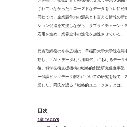
されていなかったクローズドなデータを互いに秘
同社では、企業競争力の源泉とも言える情報の新
ション促進を支援しながら、サプライチェーン・
応用を進め、業界全体の進化を加速させている。
代表取締役の今林広樹は、早稲田大学大学院在籍
動し、「AI・データ利活用時代」におけるデータ
後、科学技術支援機構の戦略的創造研究促進事業（
ー保護ビッグデータ解析についての研究を経て、20
業した。同氏が語る「戦略的ユニークさ」とは。
目次
1章 EAGLYS