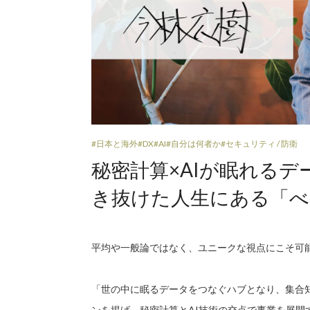
#日本と海外
#DX
#AI
#自分は何者か
#セキュリティ / 防衛
秘密計算×AIが眠れるデ
き抜けた人生にある「べ
平均や一般論ではなく、ユニークな視点にこそ可
「世の中に眠るデータをつなぐハブとなり、集合
ンを掲げ、秘密計算とAI技術の交点で事業を展開す