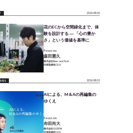
Y
2026.08.04
花のECから空間緑化まで、体
験を設計する ― 「心の豊か
さ」という価値を基準に
Focus on
森田憲久
株式会社Beer and Tech
代表取締役CEO
UMN
2026.08.03
AIによる、M＆Aの再編集の
ゆくえ
Focus on
布田尚大
株式会社GOZEN
代表取締役CEO