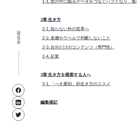
1-1. 世の中に眠るデータをつなぐハブとなり、
2章 生き方
2-1. 知らない外の世界へ
SHARE
2-2. 表層やラベルで判断しないこと
2-3. 自分だけのコンテンツ（専門性）
2-4. 起業
3章 生き方を模索する人へ
3-1. 「べき乗則」的生き方のススメ
編集後記