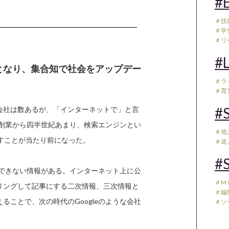
#E
＃技
＃学
＃リ
#L
ブとなり、集合知で社会をアップデー
＃ラ
＃育児
#S
会社は数あるが、「インターネットで」と言
。創業から四半世紀あまり、検索エンジンとい
＃地
すことが当たり前になった。
＃途
#S
スできない情報がある。インターネット上に公
＃M
リングして記事にする二次情報、三次情報と
＃編
ことで、次の時代のGoogleのような会社
＃ソ