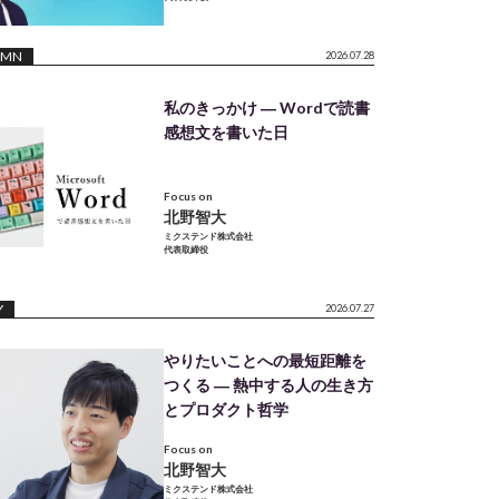
UMN
2026.07.28
私のきっかけ ― Wordで読書
感想文を書いた日
Focus on
北野智大
ミクステンド株式会社
代表取締役
Y
2026.07.27
やりたいことへの最短距離を
つくる ― 熱中する人の生き方
とプロダクト哲学
Focus on
北野智大
ミクステンド株式会社