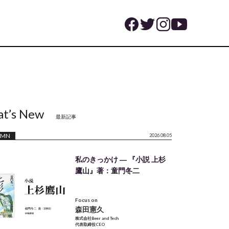
t’s New
最新記事
UMN
2026.08.05
私のきっかけ ― 『小説 上杉
鷹山』著：童門冬二
Focus on
森田憲久
株式会社Beer and Tech
代表取締役CEO