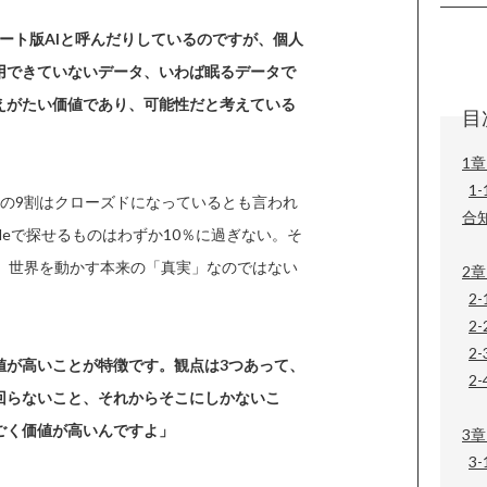
ベート版AIと呼んだりしているのですが、個人
用できていないデータ、いわば眠るデータで
えがたい価値であり、可能性だと考えている
目
1章
1
の9割はクローズドになっているとも言われ
合
leで探せるものはわずか10％に過ぎない。そ
、世界を動かす本来の「真実」なのではない
2章
2
2
2
値が高いことが特徴です。観点は3つあって、
2-
回らないこと、それからそこにしかないこ
ごく価値が高いんですよ」
3
3