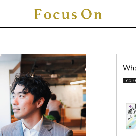
Wha
COL