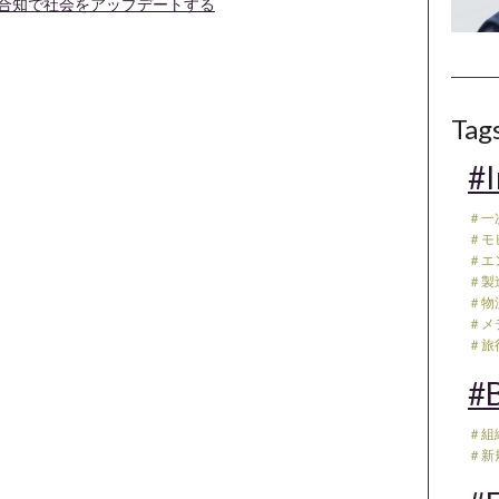
集合知で社会をアップデートする
Tag
#I
＃一
＃モ
＃エ
＃製
＃物流
＃メデ
＃旅行
#B
＃組
＃新