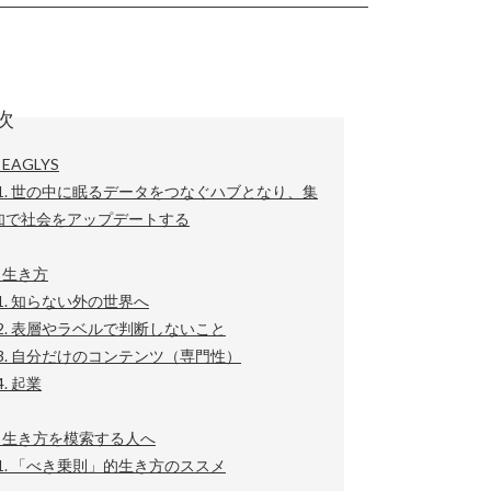
次
 EAGLYS
-1. 世の中に眠るデータをつなぐハブとなり、集
知で社会をアップデートする
 生き方
-1. 知らない外の世界へ
-2. 表層やラベルで判断しないこと
-3. 自分だけのコンテンツ（専門性）
4. 起業
章 生き方を模索する人へ
-1. 「べき乗則」的生き方のススメ