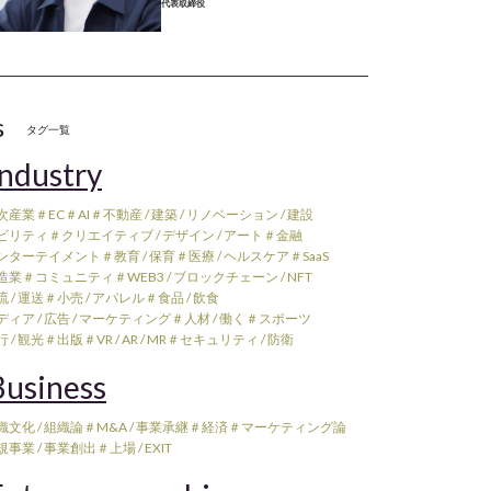
代表取締役
s
タグ一覧
ndustry
次産業
＃EC
＃AI
＃不動産 / 建築 / リノベーション / 建設
ビリティ
＃クリエイティブ / デザイン / アート
＃金融
ンターテイメント
＃教育 / 保育
＃医療 / ヘルスケア
＃SaaS
造業
＃コミュニティ
＃WEB3 / ブロックチェーン / NFT
 / 運送
＃小売 / アパレル
＃食品 / 飲食
ィア / 広告 / マーケティング
＃人材 / 働く
＃スポーツ
 / 観光
＃出版
＃VR / AR / MR
＃セキュリティ / 防衛
usiness
織文化 / 組織論
＃M&A / 事業承継
＃経済
＃マーケティング論
規事業 / 事業創出
＃上場 / EXIT