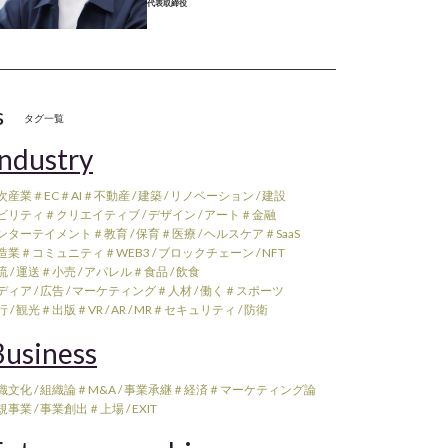
代表取締役
s
タグ一覧
ndustry
次産業
＃EC
＃AI
＃不動産 / 建築 / リノベーション / 建設
ビリティ
＃クリエイティブ / デザイン / アート
＃金融
ンターテイメント
＃教育 / 保育
＃医療 / ヘルスケア
＃SaaS
造業
＃コミュニティ
＃WEB3 / ブロックチェーン / NFT
 / 運送
＃小売 / アパレル
＃食品 / 飲食
ィア / 広告 / マーケティング
＃人材 / 働く
＃スポーツ
 / 観光
＃出版
＃VR / AR / MR
＃セキュリティ / 防衛
usiness
織文化 / 組織論
＃M&A / 事業承継
＃経済
＃マーケティング論
規事業 / 事業創出
＃上場 / EXIT