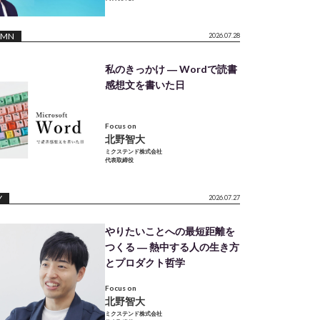
UMN
2026.07.28
私のきっかけ ― Wordで読書
感想文を書いた日
Focus on
北野智大
ミクステンド株式会社
代表取締役
Y
2026.07.27
やりたいことへの最短距離を
つくる ― 熱中する人の生き方
とプロダクト哲学
Focus on
北野智大
ミクステンド株式会社