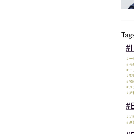
Tag
#I
＃一
＃モ
＃エ
＃製
＃物流
＃メデ
＃旅行
#B
＃組
＃新