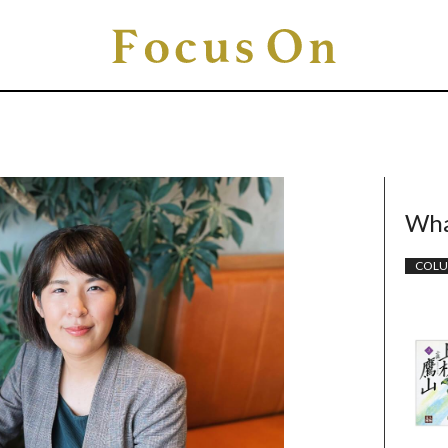
Wha
COL