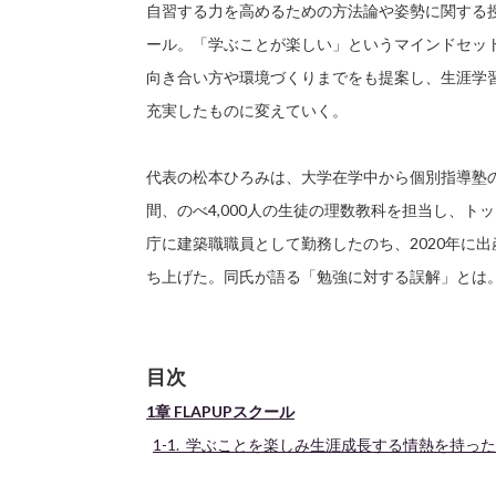
自習する力を高めるための方法論や姿勢に関する授
ール。「学ぶことが楽しい」というマインドセッ
向き合い方や環境づくりまでをも提案し、生涯学
充実したものに変えていく。
代表の松本ひろみは、大学在学中から個別指導塾
間、のべ4,000人の生徒の理数教科を担当し、
庁に建築職職員として勤務したのち、2020年に
ち上げた。同氏が語る「勉強に対する誤解」とは
目次
1章 FLAPUPスクール
1-1. 学ぶことを楽しみ生涯成長する情熱を持っ