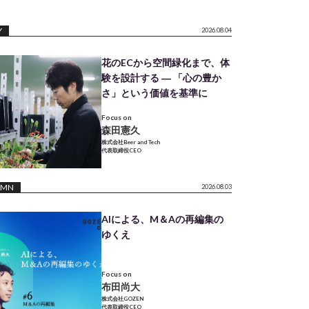
Y
2026.08.04
花のECから空間緑化まで、体
験を設計する ― 「心の豊か
さ」という価値を基準に
Focus on
森田憲久
株式会社Beer and Tech
代表取締役CEO
UMN
2026.08.03
AIによる、M＆Aの再編集の
ゆくえ
Focus on
布田尚大
株式会社GOZEN
代表取締役CEO