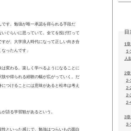
んです。勉強が唯一承認を得られる手段だ
目
ないぐらいに思っていて。全てを投げ打って
ですが、大学浪人時代になって正しい向き合
1章
くなったんです」
1
人
象は変わる。楽しく学べるようになることに
2章
択肢や得られる経験の幅が広がっていく。だ
2
身につけることには意味があると松本は考え
2
2
2-
ちが語る学習観があるという。
3
3
根性といった感じで、勉強はつらいもの面白