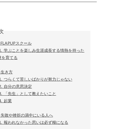
次
 FLAPUPスクール
-1. 学ぶことを楽しみ生涯成長する情熱を持った
財を育てる
 生き方
-1. つらくて苦しいばかりが努力じゃない
-2. 自分の意思決定
-3. 「先生」として教えたいこと
4. 起業
章 失敗や挫折の渦中にいる人へ
-1. 報われなかった思いは必ず糧になる