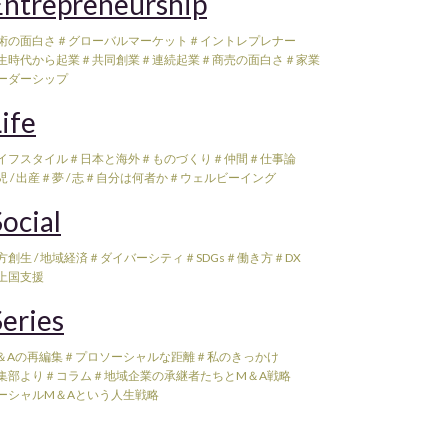
ntrepreneurship
術の面白さ
＃グローバルマーケット
＃イントレプレナー
生時代から起業
＃共同創業
＃連続起業
＃商売の面白さ
＃家業
ーダーシップ
ife
イフスタイル
＃日本と海外
＃ものづくり
＃仲間
＃仕事論
 / 出産
＃夢 / 志
＃自分は何者か
＃ウェルビーイング
ocial
方創生 / 地域経済
＃ダイバーシティ
＃SDGs
＃働き方
＃DX
上国支援
eries
＆Aの再編集
＃プロソーシャルな距離
＃私のきっかけ
集部より
＃コラム
＃地域企業の承継者たちとM＆A戦略
ーシャルM＆Aという人生戦略