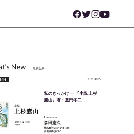
t’s New
最新記事
UMN
2026.08.05
私のきっかけ ― 『小説 上杉
鷹山』著：童門冬二
Focus on
森田憲久
株式会社Beer and Tech
代表取締役CEO