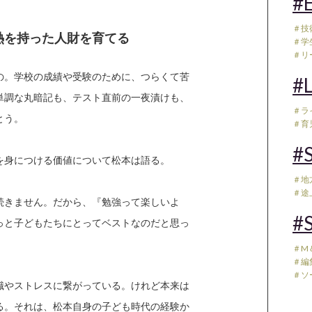
#E
＃技
情熱を持った人財を育てる
＃学
＃リ
の。学校の成績や受験のために、つらくて苦
#L
単調な丸暗記も、テスト直前の一夜漬けも、
＃ラ
とう。
＃育児
#S
を身につける価値について松本は語る。
＃地
＃途
続きません。だから、『勉強って楽しいよ
#S
っと子どもたちにとってベストなのだと思っ
＃M
＃編
＃ソ
識やストレスに繋がっている。けれど本来は
る。それは、松本自身の子ども時代の経験か