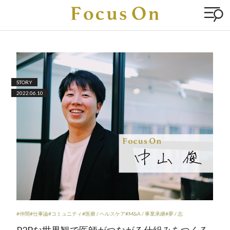
STORY
2022.06.10
#仲間
#仕事論
#コミュニティ
#医療 / ヘルスケア
#M&A / 事業承継
#夢 / 志
P2Pな世界観で医師がつながる仕組みをつくる