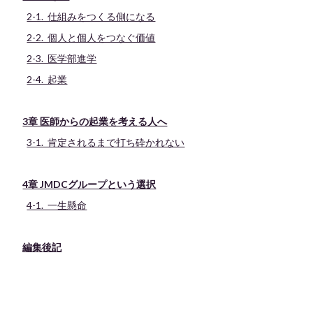
2-1. 仕組みをつくる側になる
2-2. 個人と個人をつなぐ価値
2-3. 医学部進学
2-4. 起業
3章 医師からの起業を考える人へ
3-1. 肯定されるまで打ち砕かれない
4章 JMDCグループという選択
4-1. 一生懸命
編集後記