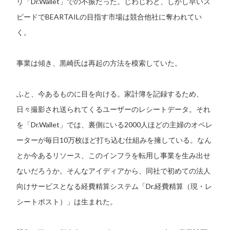
リ「Dr.Wallet」での不振だった。じわじわと、しかし早いス
ピードでBEARTAILの目指す市場は競合他社に奪われてい
く。
事業は傾き、黒崎氏は再起の方法を模索していた。
ふと、今あるものに目を向ける。家計簿を記録するため、
日々撮影され送られてくるユーザーのレシートデータ。それ
を「Dr.Wallet」では、裏側にいる2000人ほどの主婦のオペレ
ーターが毎日10万枚ほど打ち込む仕組みを擁している。なん
とか今あるリソース、このインフラを転用し事業を生み出せ
ないだろうか。そんなアイディアから、同社で初めての法人
向けサービスとなる経費精算システム「Dr.経費精算（現・レ
シートポスト）」は生まれた。