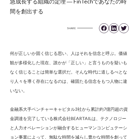
急成長する組織の定理 ― FinTechであなたの時
間を創出する
SHARE
何が正しいか固く信じる思い、人はそれを信念と呼ぶ。価値
観が多様化した現在、誰かが「正しい」と言うものを疑いも
なく信じることは簡単な選択だ。そんな時代に道しるべとな
り人々を導く存在になるのは、確固たる信念をもつ人物に違
いない。
金融系大手ベンチャーキャピタル3社から累計約7億円超の資
金調達を完了している株式会社BEARTAILは、テクノロジー
と人力オペレーションが融合するヒューマンコンピュテーシ
ョン事業によって、無駄な時間を減らし豊かな時間を創って