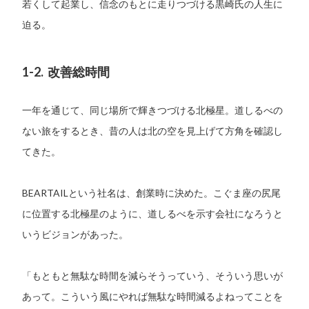
若くして起業し、信念のもとに走りつづける黒崎氏の人生に
迫る。
1-2. 改善総時間
一年を通じて、同じ場所で輝きつづける北極星。道しるべの
ない旅をするとき、昔の人は北の空を見上げて方角を確認し
てきた。
BEARTAIL
という社名は、創業時に決めた。こぐま座の尻尾
に位置する北極星のように、道しるべを示す会社になろうと
いうビジョンがあった。
「もともと無駄な時間を減らそうっていう、そういう思いが
あって。こういう風にやれば無駄な時間減るよねってことを