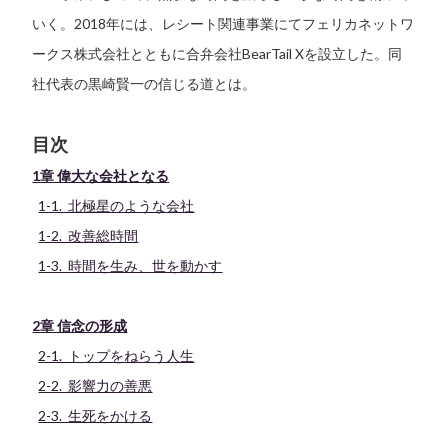
いく。2018年には、レシート関連事業にてフェリカネットワ
ークス株式会社とともに合弁会社BearTail Xを設立した。同
社代表の黒崎賢一の信じる道とは。
目次
1章 偉大な会社となる
1-1. 北極星のような会社
1-2. 改善総時間
1-3. 時間を生み、世を動かす
2章 信念の形成
2-1. トップをねらう人生
2-2. 影響力の善悪
2-3. 生死をかける