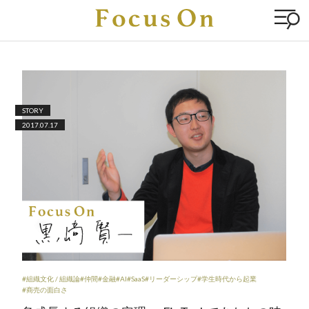
STORY
2017.07.17
#組織文化 / 組織論
#仲間
#金融
#AI
#SaaS
#リーダーシップ
#学生時代から起業
#商売の面白さ