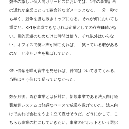
競争の激しい個人向けサービスにおいては、1年の事業計画
の遅れが企業にとって致命的なダメージとなる。一分一秒で
も早く、競争を勝ち抜きトップになる。それが何においても
重要だ。KPIを達成できなければ企業としての存在価値がな
い。目的完遂のためだけに時間は使う、それ以外はいらな
い。オフィスで笑い声が聞こえれば、「笑っている暇がある
のか」と冷たい声を飛ばしていた。
強い信念を唱え背中を見せれば、仲間はついてきてくれる。
当時はそう信じて疑っていなかった。
数か月後。既存事業とは反対に、新規事業である法人向け経
費精算システムは好調なペースで成長を遂げていた。法人向
けであれば会社をうまく立て直せそうだ。どうにかして、こ
ちらも事業の柱にしていきたい。事業のピボットという選択