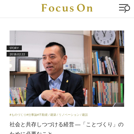
STORY
2018.02.22
#ものづくり
#仕事論
#不動産 / 建築 / リノベーション / 建設
社会と共存しつづける経営 ―「ことづくり」の
ために必要なこと