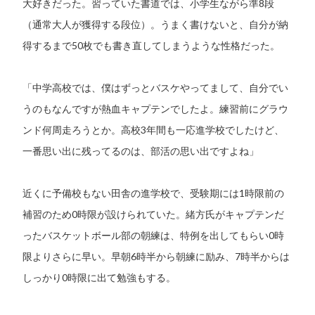
大好きだった。習っていた書道では、小学生ながら準8段
（通常大人が獲得する段位）。うまく書けないと、自分が納
得するまで50枚でも書き直してしまうような性格だった。
「中学高校では、僕はずっとバスケやってまして、自分でい
うのもなんですが熱血キャプテンでしたよ。練習前にグラウ
ンド何周走ろうとか。高校3年間も一応進学校でしたけど、
一番思い出に残ってるのは、部活の思い出ですよね」
近くに予備校もない田舎の進学校で、受験期には1時限前の
補習のため0時限が設けられていた。緒方氏がキャプテンだ
ったバスケットボール部の朝練は、特例を出してもらい0時
限よりさらに早い。早朝6時半から朝練に励み、7時半からは
しっかり0時限に出て勉強もする。