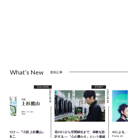
What’s New
最新記事
COLUMN
STORY
2026.08.05
2026.08.04
のきっかけ ― 『小説 上杉鷹山』
花のECから空間緑化まで、体験を設
AIによる、M＆A
Focus on
著：童門冬二
計する ― 「心の豊かさ」という価値