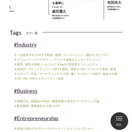
布田尚大
cus on
を基準に
森田憲久
Focus on
株式会社GOZEN
代表取締役CEO
森田憲久
会社Beer and Tech
表取締役CEO
株式会社Beer and Tech
代表取締役CEO
Tags
タグ一覧
#Industry
＃一次産業
＃EC
＃AI
＃不動産 / 建築 / リノベーション / 建設
＃モビリティ
＃クリエイティブ / デザイン / アート
＃金融
＃エンターテイメント
＃教育 / 保育
＃医療 / ヘルスケア
＃SaaS
＃製造業
＃コミュニティ
＃WEB3 / ブロックチェーン / NFT
＃物流 / 運送
＃小売 / アパレル
＃食品 / 飲食
＃メディア / 広告 / マーケティング
＃人材 / 働く
＃スポーツ
＃旅行 / 観光
＃出版
＃VR / AR / MR
＃セキュリティ / 防衛
#Business
＃組織文化 / 組織論
＃M&A / 事業承継
＃経済
＃マーケティング論
＃新規事業 / 事業創出
＃上場 / EXIT
#Entrepreneurship
目次
＃技術の面白さ
＃グローバルマーケット
＃イントレプレナー