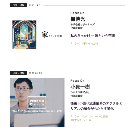
COLUMN
2023.11.01
Focus On
楓博光
株式会社サポーターズ
代表取締役
私のきっかけ ― 家という空間
#コラム
#私のきっかけ
COLUMN
2020.06.23
Focus On
小原一樹
シルタス株式会社
代表取締役
後編 | 小売り流通業界のデジタルと
リアルの融合がもたらす変化
#コラム
#プロソーシャルな距離
#次世代スーパー編