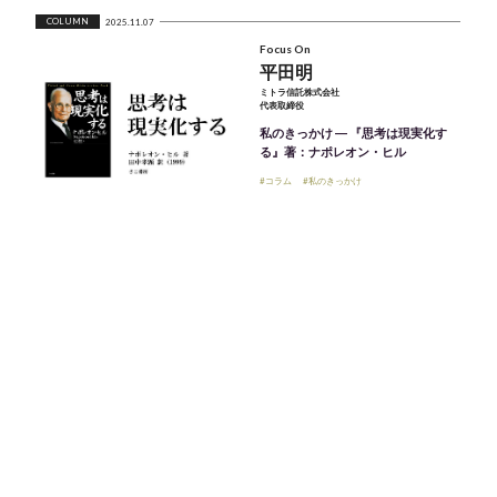
COLUMN
2025.11.07
Focus On
平田明
ミトラ信託株式会社
代表取締役
私のきっかけ ― 『思考は現実化す
る』著：ナポレオン・ヒル
#コラム
#私のきっかけ