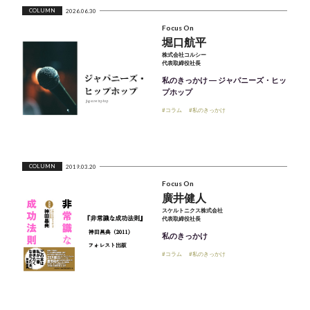
COLUMN
2026.06.30
Focus On
堀口航平
株式会社コルシー
代表取締役社長
私のきっかけ ― ジャパニーズ・ヒッ
プホップ
#コラム
#私のきっかけ
COLUMN
2019.03.20
Focus On
廣井健人
スケルトニクス株式会社
代表取締役社長
私のきっかけ
#コラム
#私のきっかけ