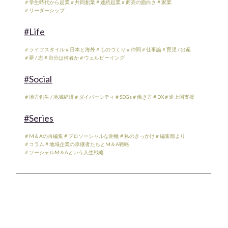
＃学生時代から起業
＃共同創業
＃連続起業
＃商売の面白さ
＃家業
＃リーダーシップ
#Life
＃ライフスタイル
＃日本と海外
＃ものづくり
＃仲間
＃仕事論
＃育児 / 出産
＃夢 / 志
＃自分は何者か
＃ウェルビーイング
#Social
＃地方創生 / 地域経済
＃ダイバーシティ
＃SDGs
＃働き方
＃DX
＃途上国支援
#Series
＃M＆Aの再編集
＃プロソーシャルな距離
＃私のきっかけ
＃編集部より
＃コラム
＃地域企業の承継者たちとM＆A戦略
＃ソーシャルM＆Aという人生戦略