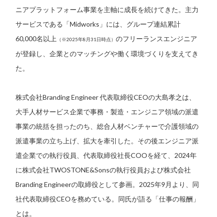
ニアプラットフォーム事業を主軸に成長を続けてきた。主力
サービスである「Midworks」には、グループ連結累計
60,000名以上
のフリーランスエンジニア
（※2025年8月31日時点）
が登録し、企業とのマッチングや働く環境づくりを支えてき
た。
株式会社Branding Engineer 代表取締役CEOの大島孝之は、
大手人材サービス企業で事務・製造・エンジニア領域の派遣
事業の統括を担ったのち、総合人材ベンチャーで介護領域の
派遣事業の立ち上げ、拡大を牽引した。その後エンジニア派
遣企業での執行役員、代表取締役社長COOを経て、2024年
に株式会社TWOSTONE&Sonsの執行役員および株式会社
Branding Engineerの取締役として参画。2025年9月より、同
社代表取締役CEOを務めている。同氏が語る「仕事の報酬」
とは。