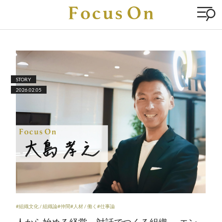
STORY
2026.02.05
#組織文化 / 組織論
#仲間
#人材 / 働く
#仕事論
人から始める経営、対話でつくる組織 ― エン