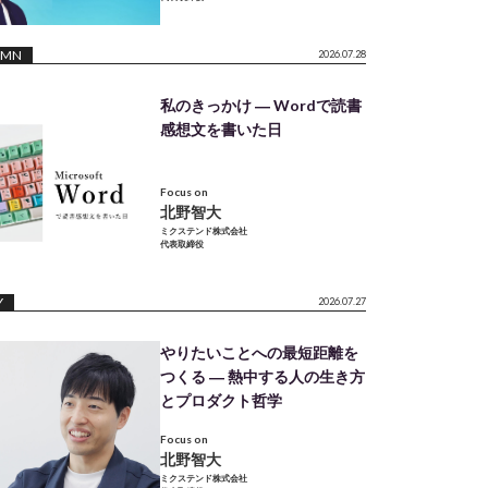
UMN
2026.07.28
私のきっかけ ― Wordで読書
感想文を書いた日
Focus on
北野智大
ミクステンド株式会社
代表取締役
Y
2026.07.27
やりたいことへの最短距離を
つくる ― 熱中する人の生き方
とプロダクト哲学
Focus on
北野智大
ミクステンド株式会社