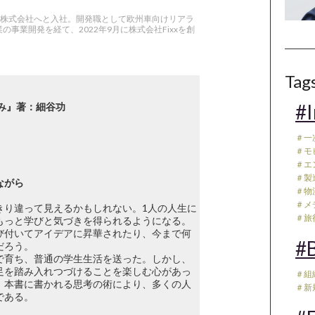
気株式会社へと入社。開発職として欧州車向けリアラ
事業開発を経て、2022年9月に株式会社Fixxを創
Tag
#I
み』著：細谷功
＃一
＃モ
＃エ
＃製
ながら
＃物流
＃メデ
きり違って見えるかもしれない。1人の人生に
＃旅行
もっと学びと気づきを得られるようになる。
び付いてアイデアに昇華されたり、今まで何
#B
だろう。
で育ち、普通の学生生活を送った。しかし、
足を踏み入れつづけることを楽しむ心があっ
＃組
。本書に書かれる思考の術により、多くの人
＃新
である。