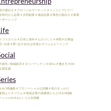
ntrepreneurship
術の面白さ
＃グローバルマーケット
＃イントレプレナー
生時代から起業
＃共同創業
＃連続起業
＃商売の面白さ
＃家業
ーダーシップ
ife
イフスタイル
＃日本と海外
＃ものづくり
＃仲間
＃仕事論
 / 出産
＃夢 / 志
＃自分は何者か
＃ウェルビーイング
ocial
方創生 / 地域経済
＃ダイバーシティ
＃SDGs
＃働き方
＃DX
上国支援
eries
＆Aの再編集
＃プロソーシャルな距離
＃私のきっかけ
集部より
＃コラム
＃地域企業の承継者たちとM＆A戦略
ーシャルM＆Aという人生戦略