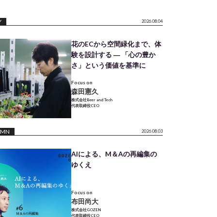
Y
2026.08.04
花のECから空間緑化まで、体
験を設計する ― 「心の豊か
さ」という価値を基準に
Focus on
森田憲久
株式会社Beer and Tech
代表取締役CEO
UMN
2026.08.03
AIによる、M＆Aの再編集の
ゆくえ
Focus on
布田尚大
株式会社GOZEN
代表取締役CEO