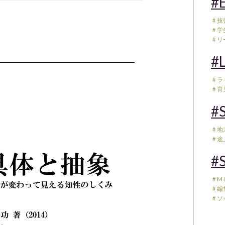
#E
＃技
＃学
＃リ
#L
＃ラ
＃育児
#S
＃地
＃途
#S
＃M
＃編
＃ソ