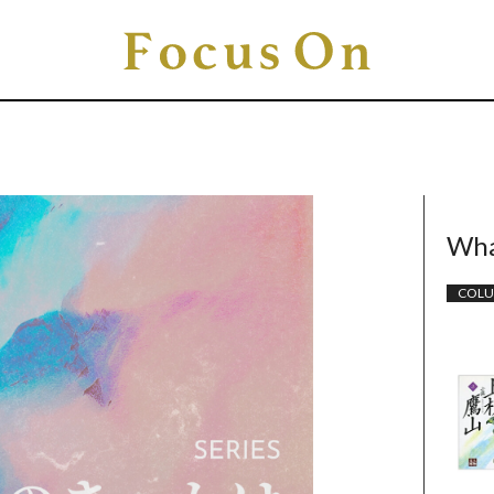
Wha
COL