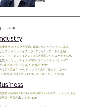
代表取締役
s
タグ一覧
ndustry
次産業
＃EC
＃AI
＃不動産 / 建築 / リノベーション / 建設
ビリティ
＃クリエイティブ / デザイン / アート
＃金融
ンターテイメント
＃教育 / 保育
＃医療 / ヘルスケア
＃SaaS
造業
＃コミュニティ
＃WEB3 / ブロックチェーン / NFT
 / 運送
＃小売 / アパレル
＃食品 / 飲食
ィア / 広告 / マーケティング
＃人材 / 働く
＃スポーツ
 / 観光
＃出版
＃VR / AR / MR
＃セキュリティ / 防衛
usiness
織文化 / 組織論
＃M&A / 事業承継
＃経済
＃マーケティング論
規事業 / 事業創出
＃上場 / EXIT