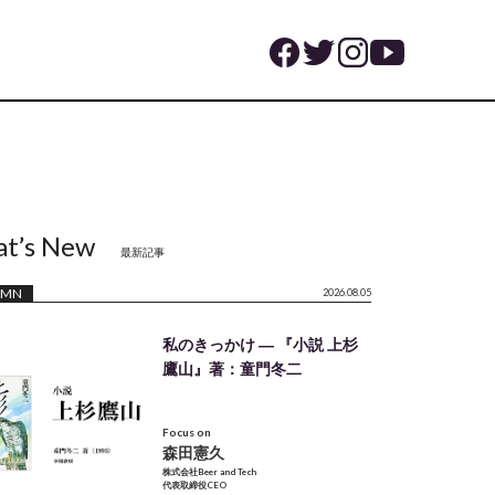
t’s New
最新記事
UMN
2026.08.05
私のきっかけ ― 『小説 上杉
鷹山』著：童門冬二
Focus on
森田憲久
株式会社Beer and Tech
代表取締役CEO