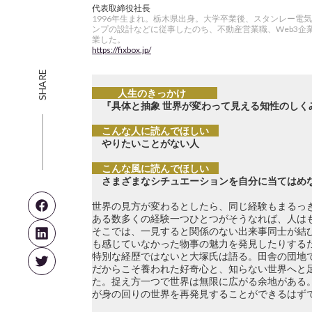
代表取締役社長
1996年生まれ。栃木県出身。大学卒業後、スタンレー電
ンプの設計などに従事したのち、不動産営業職、Web3企業の
業した。
https://fixbox.jp/
SHARE
人生のきっかけ
『具体と抽象 世界が変わって見える知性のしく
こんな人に読んでほしい
やりたいことがない人
こんな風に読んでほしい
さまざまなシチュエーションを自分に当てはめ
世界の見方が変わるとしたら、同じ経験もまるっ
ある数多くの経験一つひとつがそうなれば、人は
そこでは、一見すると関係のない出来事同士が結
も感じていなかった物事の魅力を発見したりする
特別な経歴ではないと大塚氏は語る。田舎の団地
だからこそ養われた好奇心と、知らない世界へと
た。捉え方一つで世界は無限に広がる余地がある
が身の回りの世界を再発見することができるはず