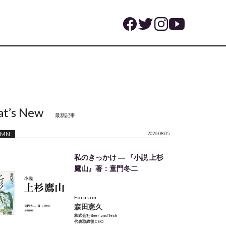
t’s New
最新記事
UMN
2026.08.05
私のきっかけ ― 『小説 上杉
鷹山』著：童門冬二
Focus on
森田憲久
株式会社Beer and Tech
代表取締役CEO