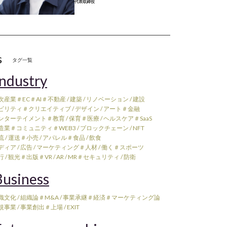
代表取締役
s
タグ一覧
ndustry
次産業
＃EC
＃AI
＃不動産 / 建築 / リノベーション / 建設
ビリティ
＃クリエイティブ / デザイン / アート
＃金融
ンターテイメント
＃教育 / 保育
＃医療 / ヘルスケア
＃SaaS
造業
＃コミュニティ
＃WEB3 / ブロックチェーン / NFT
 / 運送
＃小売 / アパレル
＃食品 / 飲食
ィア / 広告 / マーケティング
＃人材 / 働く
＃スポーツ
 / 観光
＃出版
＃VR / AR / MR
＃セキュリティ / 防衛
usiness
織文化 / 組織論
＃M&A / 事業承継
＃経済
＃マーケティング論
規事業 / 事業創出
＃上場 / EXIT