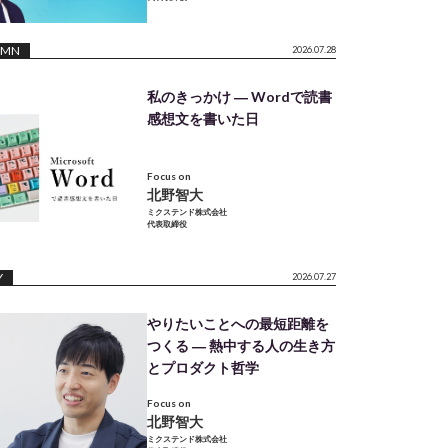
UMN
2026.07.28
私のきっかけ ― Wordで読書
感想文を書いた日
Focus on
北野智大
ミクステンド株式会社
代表取締役
Y
2026.07.27
やりたいことへの最短距離を
つくる ― 熱中する人の生き方
とプロダクト哲学
Focus on
北野智大
ミクステンド株式会社