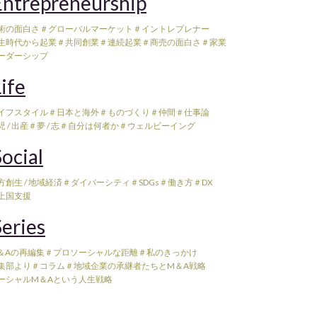
ntrepreneurship
術の面白さ
＃グローバルマーケット
＃イントレプレナー
生時代から起業
＃共同創業
＃連続起業
＃商売の面白さ
＃家業
ーダーシップ
ife
イフスタイル
＃日本と海外
＃ものづくり
＃仲間
＃仕事論
 / 出産
＃夢 / 志
＃自分は何者か
＃ウェルビーイング
ocial
方創生 / 地域経済
＃ダイバーシティ
＃SDGs
＃働き方
＃DX
上国支援
eries
＆Aの再編集
＃プロソーシャルな距離
＃私のきっかけ
集部より
＃コラム
＃地域企業の承継者たちとM＆A戦略
ーシャルM＆Aという人生戦略