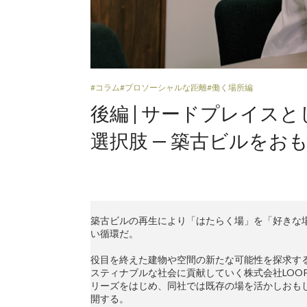
#コラム
#プロソーシャルな距離
#働く場所編
後編 | サードプレイス
選択肢 — 築古ビルをお
築古ビルの再生により「はたらく場」を「好きな
い循環だ。
役目を終えた建物や空間の新たな可能性を探求す
スティナブルな社会に貢献していく株式会社LOOPL
リーズをはじめ、同社では既存の場を活かしおも
開する。