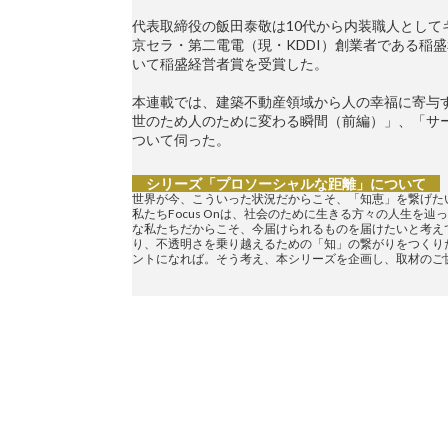
代表取締役の飯田泰敬は10代から内装職人としてキ
京セラ・第二電電（現・KDDI）創業者である稲
いて稲盛経営者賞を受賞した。
本連載では、建築不動産領域から人の幸福に寄与
世のため人のために変わる瞬間（前編）」、「サ
ついて伺った。
シリーズ「プロソーシャルな距離」について
世界が今、こういった状況だからこそ、「知恵」を繋げた
私たちFocus Onは、社会のために生きる方々の人生を
な私たちだからこそ、今届けられるものを届けたいと考え
り、不透明さを乗り越えるための「知」の繋がりをつくり
ントになれば。そう考え、本シリーズを企画し、取材のご