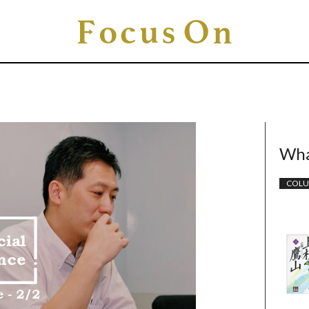
Wha
COL