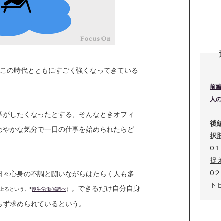
、この時代とともにすごく強くなってきている
前編
人
事がしたくなったとする。そんなときオフィ
後
わやかな気分で一日の仕事を始められたらど
択
0
捉
0
日々心身の不調と闘いながらはたらく人も多
ト
。できるだけ自分自身
上るという。*
厚生労働省調べ
）
らず求められているという。