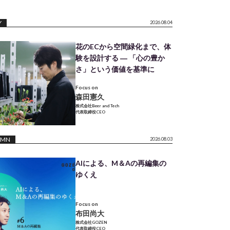
Y
2026.08.04
花のECから空間緑化まで、体
験を設計する ― 「心の豊か
さ」という価値を基準に
Focus on
森田憲久
株式会社Beer and Tech
代表取締役CEO
UMN
2026.08.03
AIによる、M＆Aの再編集の
ゆくえ
Focus on
布田尚大
株式会社GOZEN
代表取締役CEO