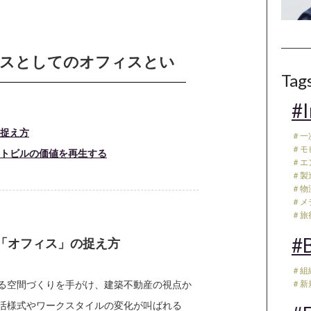
イスとしてのオフィスとい
Tag
#I
の捉え方
＃一
＃モ
クトビルの価値を再生する
＃エ
＃製
＃物流
＃メデ
＃旅行
#B
「オフィス」の捉え方
＃組
する空間づくりを手がけ、建築不動産の視点か
＃新
生活様式やワークスタイルの変化が叫ばれる