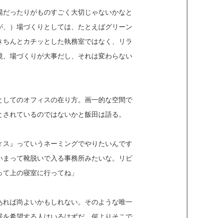
場だったりがものすごく大切じゃないかなと
が、）場づくりとしては、たとえばグリーン
きちんとカチッとした執務室ではなく、リラ
境、場づくりが大事だし、それは変わらない
としてのオフィスの在り方。画一的な空間で
とされているのではないかと飯田は語る。
ィス』っていうネーミングでやりたいんです
いまって靴脱いで入る事務所みたいな。リビ
って上の寝室に行ってね」
あれば尚よいかもしれない。そのような唯一
居を希望する人はいるはずだ。何よりそこで