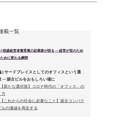
連載一覧
 | 稲盛経営者賞受賞の起業家が語る ― 経営が世のため
のために変わる瞬間
編 | サードプレイスとしてのオフィスという選
肢 — 築古ビルをおもしろい場に
１【新たな選択肢】コロナ時代の「オフィス」の
え方
２【これからの社会に必要なこと】築古コンパク
ビルの価値を再生する