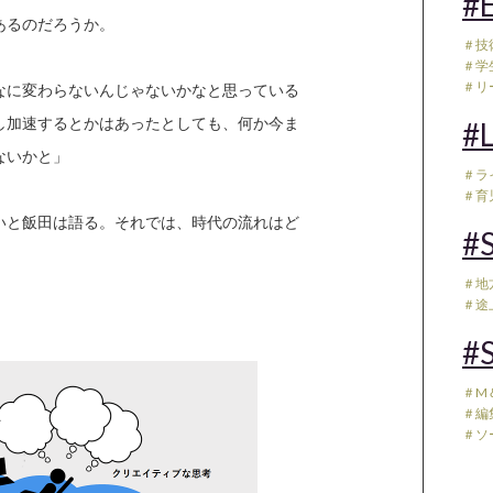
#E
あるのだろうか。
＃技
＃学
＃リ
なに変わらないんじゃないかなと思っている
し加速するとかはあったとしても、何か今ま
#L
ないかと」
＃ラ
＃育児
いと飯田は語る。それでは、時代の流れはど
#S
＃地
＃途
#S
＃M
＃編
＃ソ