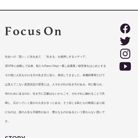
社会への「思い」に光をあて、「生きる」を後押しするメディア。
2017年に始動して以来、私たちFocus Onは一貫し起業家／経営者をはじめとする
その道に人生をかける方の生き方に迫り、発信してきました。表層的事実だけで
は見えてこない意思決定の背景には、人それぞれの生き方がある。何に駆られ、
何のために走るのか。生き方に正解はないからこそ、それぞれに触れることで共
鳴し、広がっていく誰かの人生がきっとある。そう信じる私たちの根底にあり続
けるのは、誰の人生も可能性があり、豊かなものがあるという変わらない思いで
す。