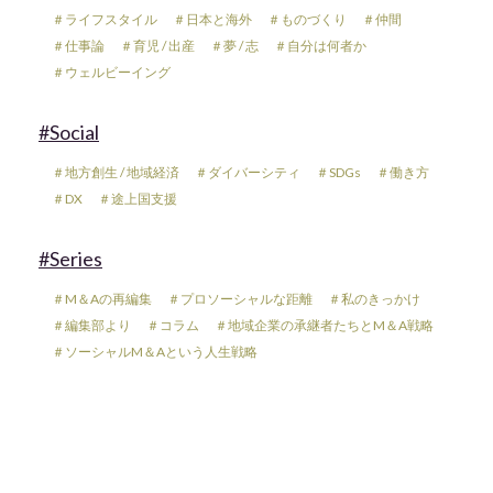
＃ライフスタイル
＃日本と海外
＃ものづくり
＃仲間
＃仕事論
＃育児 / 出産
＃夢 / 志
＃自分は何者か
＃ウェルビーイング
#Social
＃地方創生 / 地域経済
＃ダイバーシティ
＃SDGs
＃働き方
＃DX
＃途上国支援
#Series
＃M＆Aの再編集
＃プロソーシャルな距離
＃私のきっかけ
＃編集部より
＃コラム
＃地域企業の承継者たちとM＆A戦略
＃ソーシャルM＆Aという人生戦略