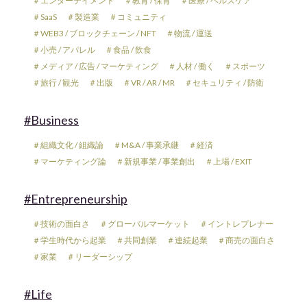
＃エンターテイメント
＃教育 / 保育
＃医療 / ヘルスケア
＃SaaS
＃製造業
＃コミュニティ
＃WEB3 / ブロックチェーン / NFT
＃物流 / 運送
＃小売 / アパレル
＃食品 / 飲食
＃メディア / 広告 / マーケティング
＃人材 / 働く
＃スポーツ
＃旅行 / 観光
＃出版
＃VR / AR / MR
＃セキュリティ / 防衛
#Business
＃組織文化 / 組織論
＃M&A / 事業承継
＃経済
＃マーケティング論
＃新規事業 / 事業創出
＃上場 / EXIT
#Entrepreneurship
＃技術の面白さ
＃グローバルマーケット
＃イントレプレナー
＃学生時代から起業
＃共同創業
＃連続起業
＃商売の面白さ
＃家業
＃リーダーシップ
#Life