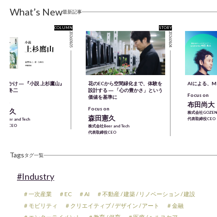
What’s New
最新記事
COLUMN
STORY
2026.08.05
2026.08.04
きっかけ ― 『小説 上杉鷹山』
花のECから空間緑化まで、体験を
AIによる、
童門冬二
設計する ― 「心の豊かさ」という
Focus on
価値を基準に
s on
布田尚大
Focus on
田憲久
株式会社GOZEN
森田憲久
代表取締役CEO
Beer and Tech
締役CEO
株式会社Beer and Tech
代表取締役CEO
Tags
タグ一覧
#Industry
＃一次産業
＃EC
＃AI
＃不動産 / 建築 / リノベーション / 建設
＃モビリティ
＃クリエイティブ / デザイン / アート
＃金融