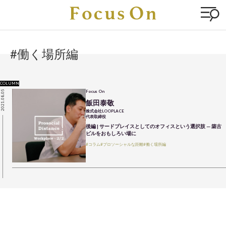
#働く場所編
COLUMN
2021.08.05
Focus On
飯田泰敬
株式会社LOOPLACE
代表取締役
後編 | サードプレイスとしてのオフィスという選択肢 — 築古
ビルをおもしろい場に
#コラム
#プロソーシャルな距離
#働く場所編