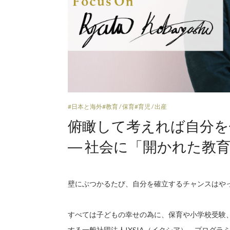
#日本と海外
#教育 / 保育
#育児 / 出産
俯瞰して考えれば自分を
― 社会に「開かれた教
壁にぶつかるたび、自分を確立するチャンスはや
すべては子どもの幸せの為に、保育や小学校受験
する一般社団法人IXSIA（イクシア）。プログラ