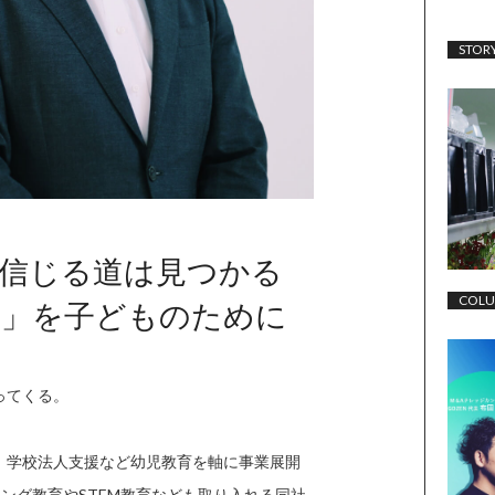
STOR
信じる道は見つかる
COL
育」を子どものために
ってくる。
、学校法人支援など幼児教育を軸に事業展開
ミング教育やSTEM教育なども取り入れる同社