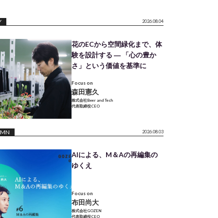
Y
2026.08.04
花のECから空間緑化まで、体
験を設計する ― 「心の豊か
さ」という価値を基準に
Focus on
森田憲久
株式会社Beer and Tech
代表取締役CEO
UMN
2026.08.03
AIによる、M＆Aの再編集の
ゆくえ
Focus on
布田尚大
株式会社GOZEN
代表取締役CEO