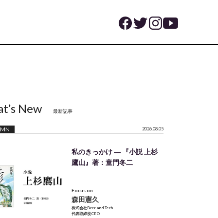
t’s New
最新記事
UMN
2026.08.05
私のきっかけ ― 『小説 上杉
鷹山』著：童門冬二
Focus on
森田憲久
株式会社Beer and Tech
代表取締役CEO