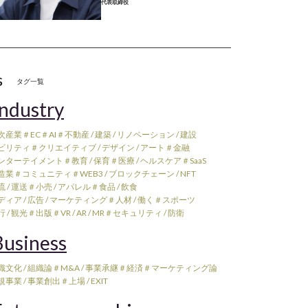
代表取締役
s
タグ一覧
ndustry
次産業
＃EC
＃AI
＃不動産 / 建築 / リノベーション / 建設
ビリティ
＃クリエイティブ / デザイン / アート
＃金融
ンターテイメント
＃教育 / 保育
＃医療 / ヘルスケア
＃SaaS
造業
＃コミュニティ
＃WEB3 / ブロックチェーン / NFT
 / 運送
＃小売 / アパレル
＃食品 / 飲食
ィア / 広告 / マーケティング
＃人材 / 働く
＃スポーツ
 / 観光
＃出版
＃VR / AR / MR
＃セキュリティ / 防衛
usiness
織文化 / 組織論
＃M&A / 事業承継
＃経済
＃マーケティング論
規事業 / 事業創出
＃上場 / EXIT