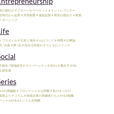
ntrepreneurship
術の面白さ
＃グローバルマーケット
＃イントレプレナー
生時代から起業
＃共同創業
＃連続起業
＃商売の面白さ
＃家業
ーダーシップ
ife
イフスタイル
＃日本と海外
＃ものづくり
＃仲間
＃仕事論
 / 出産
＃夢 / 志
＃自分は何者か
＃ウェルビーイング
ocial
方創生 / 地域経済
＃ダイバーシティ
＃SDGs
＃働き方
＃DX
上国支援
eries
＆Aの再編集
＃プロソーシャルな距離
＃私のきっかけ
集部より
＃コラム
＃地域企業の承継者たちとM＆A戦略
ーシャルM＆Aという人生戦略