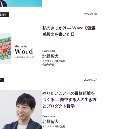
UMN
2026.07.28
私のきっかけ ― Wordで読書
感想文を書いた日
Focus on
北野智大
ミクステンド株式会社
代表取締役
Y
2026.07.27
やりたいことへの最短距離を
つくる ― 熱中する人の生き方
とプロダクト哲学
Focus on
北野智大
ミクステンド株式会社