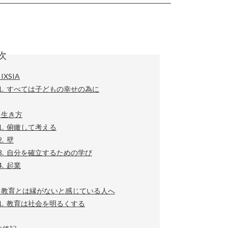
次
 IXSIA
-1. すべては子どもの幸せの為に
 生き方
-1. 俯瞰して考える
2. 壁
-3. 自分を確立するための学び
4. 起業
章 教育とは縁がないと感じている人へ
-1. 教育は社会を明るくする