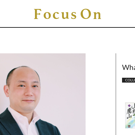
Wha
COL