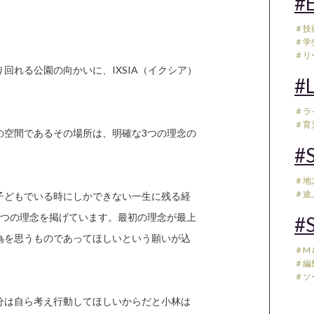
#E
＃技
＃学
＃リ
回れる公園の向かいに、IXSIA（イクシア）
#L
＃ラ
＃育児
の空間であるその場所は、明確な3つの理念の
#S
＃地
＃途
子どもでいる時にしかできない一生に残る経
3つの理念を掲げています。最初の理念が最上
#S
為を思うものであってほしいという願いが込
＃M
＃編
＃ソ
分は自ら考え行動してほしいからだと小林は