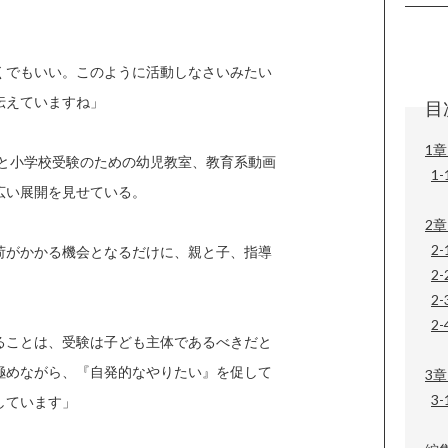
くでもいい。このように活動しなさいみたい
伝えていますね」
目
1章
業と小学校受験のための幼児教室、教育系動画
1
広い展開を見せている。
2章
2
荷がかかる機会となるだけに、親と子、指導
2-
2
2-
ることは、受験は子ども主体であるべきだと
極めながら、『自発的なやりたい』を促して
3
3
しています」