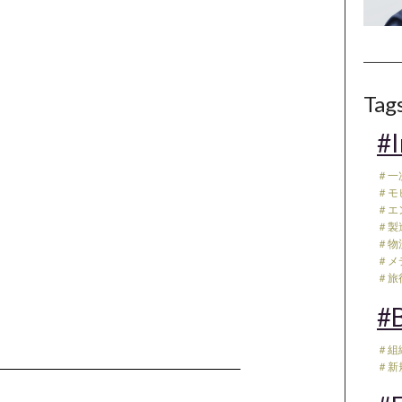
Tag
#I
＃一
＃モ
＃エ
＃製
＃物流
＃メデ
＃旅行
#B
＃組
＃新