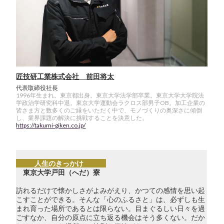
匠技研工業株式会社 前田将太
代表取締役社長
1996年生まれ。東京都出身。東京大学法学部卒業。東京大学大学院法
学政治学研究科中退。東京大学運動会ラクロス部男子OB。加工企業の
皆さま方と数多くのご縁をいただく中で、モノづくりの奥深さに傾倒
し、業界課題の解決に挑戦することを決意した。
https://takumi-giken.co.jp/
人生のきっかけ
東京大学戸田（へだ）寮
訪れるだけで懐かしさがよみがえり、かつての感情を思い起
こすことができる。そんな「心のふるさと」は、必ずしも生
まれ育った場所であるとは限らない。目まぐるしい日々を過
ごすなか、自分の原点に立ち返る機会はそう多くない。だか