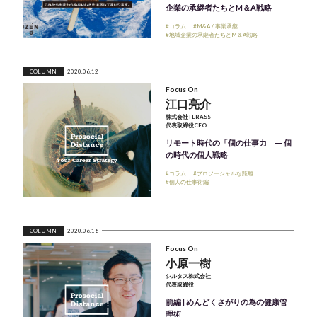
企業の承継者たちとM＆A戦略
#コラム
#M&A / 事業承継
#地域企業の承継者たちとM＆A戦略
COLUMN
2020.06.12
Focus On
江口亮介
株式会社TERASS
代表取締役CEO
リモート時代の「個の仕事力」― 個
の時代の個人戦略
#コラム
#プロソーシャルな距離
#個人の仕事術編
COLUMN
2020.06.16
Focus On
小原一樹
シルタス株式会社
代表取締役
前編 | めんどくさがりの為の健康管
理術