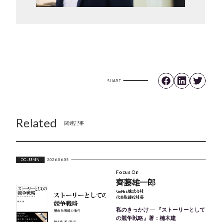
SHARE
Related
関連記事
COLUMN
2026.06.05
Focus On
齊藤雄一郎
GeNiE株式会社
代表取締役社長
私のきっかけ ― 『ストーリーとして
の競争戦略』著：楠木建