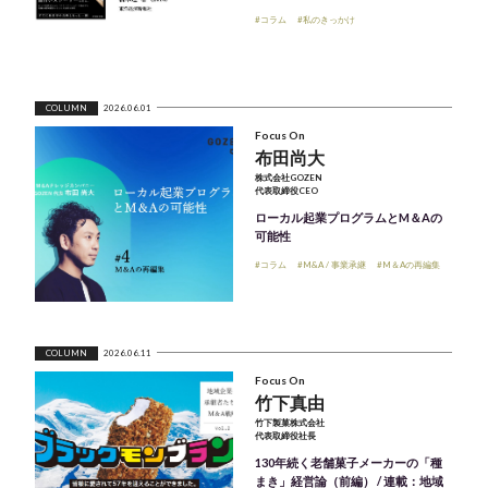
#コラム
#私のきっかけ
COLUMN
2026.06.01
Focus On
布田尚大
株式会社GOZEN
代表取締役CEO
ローカル起業プログラムとM＆Aの
可能性
#コラム
#M&A / 事業承継
#M＆Aの再編集
COLUMN
2026.06.11
Focus On
竹下真由
竹下製菓株式会社
代表取締役社長
130年続く老舗菓子メーカーの「種
まき」経営論（前編） / 連載：地域