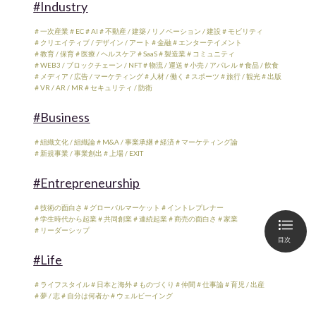
#Industry
＃一次産業
＃EC
＃AI
＃不動産 / 建築 / リノベーション / 建設
＃モビリティ
＃クリエイティブ / デザイン / アート
＃金融
＃エンターテイメント
＃教育 / 保育
＃医療 / ヘルスケア
＃SaaS
＃製造業
＃コミュニティ
＃WEB3 / ブロックチェーン / NFT
＃物流 / 運送
＃小売 / アパレル
＃食品 / 飲食
＃メディア / 広告 / マーケティング
＃人材 / 働く
＃スポーツ
＃旅行 / 観光
＃出版
＃VR / AR / MR
＃セキュリティ / 防衛
#Business
＃組織文化 / 組織論
＃M&A / 事業承継
＃経済
＃マーケティング論
＃新規事業 / 事業創出
＃上場 / EXIT
#Entrepreneurship
＃技術の面白さ
＃グローバルマーケット
＃イントレプレナー
＃学生時代から起業
＃共同創業
＃連続起業
＃商売の面白さ
＃家業
＃リーダーシップ
目次
#Life
＃ライフスタイル
＃日本と海外
＃ものづくり
＃仲間
＃仕事論
＃育児 / 出産
＃夢 / 志
＃自分は何者か
＃ウェルビーイング