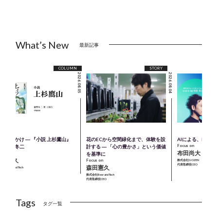
What’s New
最新記事
COLUMN
STORY
2026.08.05
2026.08.04
のきっかけ ― 『小説 上杉鷹山』
花のECから空間緑化まで、体験を設
AIによる、M＆A
Focus on
著：童門冬二
計する ― 「心の豊かさ」という価値
布田尚大
cus on
を基準に
森田憲久
Focus on
株式会社GOZEN
代表取締役CEO
森田憲久
会社Beer and Tech
表取締役CEO
株式会社Beer and Tech
代表取締役CEO
Tags
タグ一覧