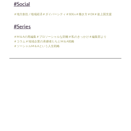
#Social
＃地方創生 / 地域経済
＃ダイバーシティ
＃SDGs
＃働き方
＃DX
＃途上国支援
#Series
＃M＆Aの再編集
＃プロソーシャルな距離
＃私のきっかけ
＃編集部より
＃コラム
＃地域企業の承継者たちとM＆A戦略
＃ソーシャルM＆Aという人生戦略