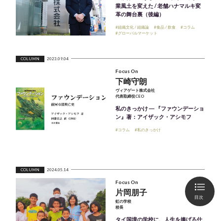
業風土を変えた / 老舗ハナマルキ変
革の舞台裏（後編）
#組織文化 / 組織論
#食品 / 飲食
#コラム
#グローバルマーケット
COLUMN
2023.09.04
Focus On
下崎守朗
ヴィアゲート株式会社
代表取締役CEO
私のきっかけ ― 『ファウンデーショ
ン』著：アイザック・アシモフ
#コラム
#私のきっかけ
COLUMN
2024.05.14
Focus On
片岡朋子
目次
虹の学校
校長
タイ国境の学校に、人生を捧げる仕