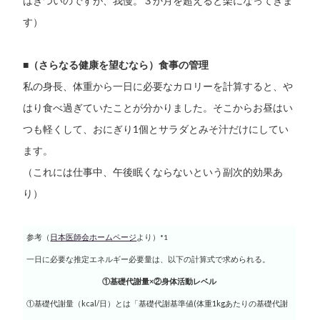
はきついのですが、我慢。３か月を超えると楽になってきま
す）
■（さらなる健康を望むなら）食事の管理
私の身長、体重から一日に必要なカロリーを計算すると、や
はり食べ過ぎていたことが分かりました。そこからお昼はい
つも軽くして、おにぎり1個とサラダとみそ汁だけにしてい
ます。
（これには仕事中、午後眠くならないという副次的効果あ
り）
参考（
日本医師会ホームページ
より）
*1
一日に必要な推定エネルギー必要量は、以下の計算式で求められる。
①基礎代謝量×②身体活動レベル
①基礎代謝量（kcal/日）とは「基礎代謝基準値(体重1kgあたりの基礎代謝