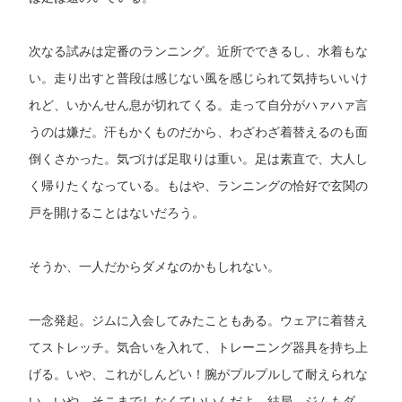
次なる試みは定番のランニング。近所でできるし、水着もな
い。走り出すと普段は感じない風を感じられて気持ちいいけ
れど、いかんせん息が切れてくる。走って自分がハァハァ言
うのは嫌だ。汗もかくものだから、わざわざ着替えるのも面
倒くさかった。気づけば足取りは重い。足は素直で、大人し
く帰りたくなっている。もはや、ランニングの恰好で玄関の
戸を開けることはないだろう。
そうか、一人だからダメなのかもしれない。
一念発起。ジムに入会してみたこともある。ウェアに着替え
てストレッチ。気合いを入れて、トレーニング器具を持ち上
げる。いや、これがしんどい！腕がプルプルして耐えられな
い。いや、そこまでしなくていいんだよ。結局、ジムもダ