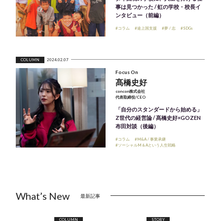
事は見つかった / 虹の学校・校長イ
ンタビュー（前編）
#コラム
#途上国支援
#夢 / 志
#SDGs
COLUMN
2024.02.07
Focus On
髙橋史好
concon株式会社
代表取締役/CEO
「自分のスタンダードから始める」
Z世代の経営論 / 髙橋史好×GOZEN
布田対談（後編）
#コラム
#M&A / 事業承継
#ソーシャルM＆Aという人生戦略
What’s New
最新記事
COLUMN
STORY