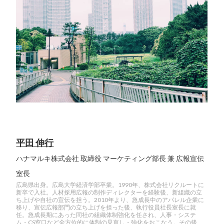
平田 伸行
ハナマルキ株式会社 取締役 マーケティング部長 兼 広報宣伝
室長
広島県出身。広島大学経済学部卒業。1990年、株式会社リクルートに
新卒で入社。人材採用広報の制作ディレクターを経験後、新組織の立
ち上げや自社の宣伝を担う。2010年より、急成長中のアパレル企業に
移り、宣伝広報部門の立ち上げを担った後、執行役員社長室長に就
任。急成長期にあった同社の組織体制強化を任され、人事・システ
ム・CS窓口など全方位的に体制の見直し・強化をおこなう。その後、