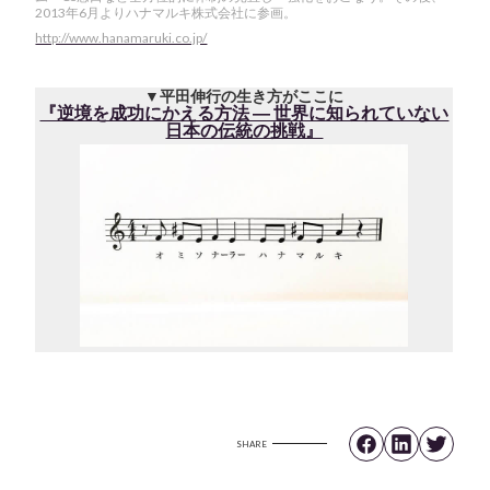
2013年6月よりハナマルキ株式会社に参画。
http://www.hanamaruki.co.jp/
▼平田伸行の生き方がここに
『逆境を成功にかえる方法 ― 世界に知られていない
日本の伝統の挑戦』
SHARE