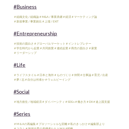
#Business
＃組織文化 / 組織論
＃M&A / 事業承継
＃経済
＃マーケティング論
＃新規事業 / 事業創出
＃上場 / EXIT
#Entrepreneurship
＃技術の面白さ
＃グローバルマーケット
＃イントレプレナー
＃学生時代から起業
＃共同創業
＃連続起業
＃商売の面白さ
＃家業
＃リーダーシップ
#Life
＃ライフスタイル
＃日本と海外
＃ものづくり
＃仲間
＃仕事論
＃育児 / 出産
＃夢 / 志
＃自分は何者か
＃ウェルビーイング
#Social
＃地方創生 / 地域経済
＃ダイバーシティ
＃SDGs
＃働き方
＃DX
＃途上国支援
#Series
＃M＆Aの再編集
＃プロソーシャルな距離
＃私のきっかけ
＃編集部より
＃コラム
＃地域企業の承継者たちとM＆A戦略