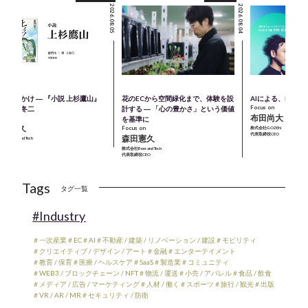
2026.08.05
2026.08.04
のきっかけ ― 『小説 上杉鷹山』
花のECから空間緑化まで、体験を設
AIによる、M＆A
Focus on
著：童門冬二
計する ― 「心の豊かさ」という価値
布田尚大
cus on
を基準に
森田憲久
Focus on
株式会社GOZEN
代表取締役CEO
森田憲久
会社Beer and Tech
表取締役CEO
株式会社Beer and Tech
代表取締役CEO
Tags
タグ一覧
#Industry
＃一次産業
＃EC
＃AI
＃不動産 / 建築 / リノベーション / 建設
＃モビリティ
＃クリエイティブ / デザイン / アート
＃金融
＃エンターテイメント
＃教育 / 保育
＃医療 / ヘルスケア
＃SaaS
＃製造業
＃コミュニティ
＃WEB3 / ブロックチェーン / NFT
＃物流 / 運送
＃小売 / アパレル
＃食品 / 飲食
＃メディア / 広告 / マーケティング
＃人材 / 働く
＃スポーツ
＃旅行 / 観光
＃出版
＃VR / AR / MR
＃セキュリティ / 防衛