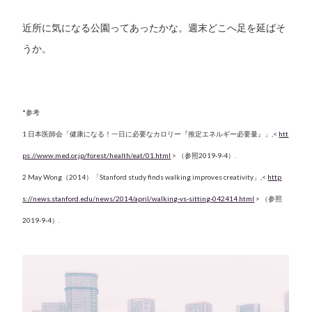
近所に気になる公園ってあったかな。週末どこへ足を延ばそ
うか。
*参考
1 日本医師会「健康になる！一日に必要なカロリー『推定エネルギー必要量』」,<
htt
ps://www.med.or.jp/forest/health/eat/01.html
> （参照2019-9-4）.
2 May Wong（2014）「Stanford study finds walking improves creativity」,<
http
s://news.stanford.edu/news/2014/april/walking-vs-sitting-042414.html
> （参照
2019-9-4）.