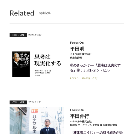
Related
関連記事
COLUMN
2025.11.07
Focus On
平田明
ミトラ信託株式会社
代表取締役
私のきっかけ ― 『思考は現実化す
る』著：ナポレオン・ヒル
#コラム
#私のきっかけ
COLUMN
2024.11.21
Focus On
平田伸行
ハナマルキ株式会社
取締役 マーケティング部長 兼 広報宣伝室長
「液体塩こうじ」への取り組みが企