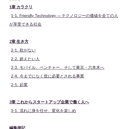
1章 カラクリ
1-1. Friendly Technology ― テクノロジーの価値を全ての人
が享受できる社会
2章 生き方
2-1. 欲がない
2-2. 超えたい人
2-3. モバイル、ベンチャー、そして東京・六本木へ
2-4. 今までになく世に必要とされる事業
2-5. 起業
3章 これからスタートアップ企業で働く人へ
3-1. 流れに身を任せ、変化を楽しめ
編集後記