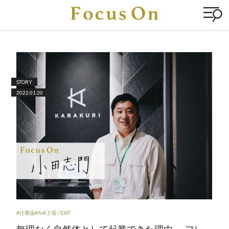
STORY
2022.01.20
#仕事論
#AI
#上場 / EXIT
無理なく自然体として起業できた理由 ― フレ