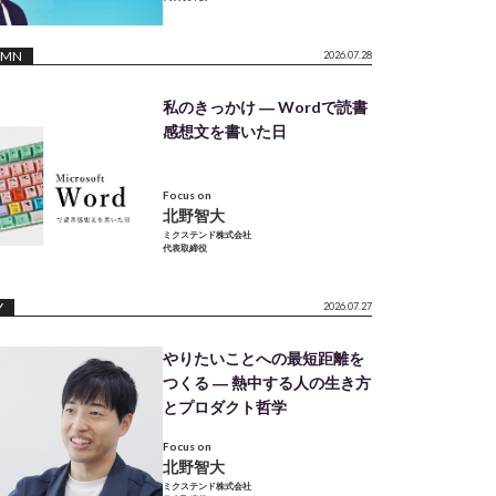
UMN
2026.07.28
私のきっかけ ― Wordで読書
感想文を書いた日
Focus on
北野智大
ミクステンド株式会社
代表取締役
Y
2026.07.27
やりたいことへの最短距離を
つくる ― 熱中する人の生き方
とプロダクト哲学
Focus on
北野智大
ミクステンド株式会社