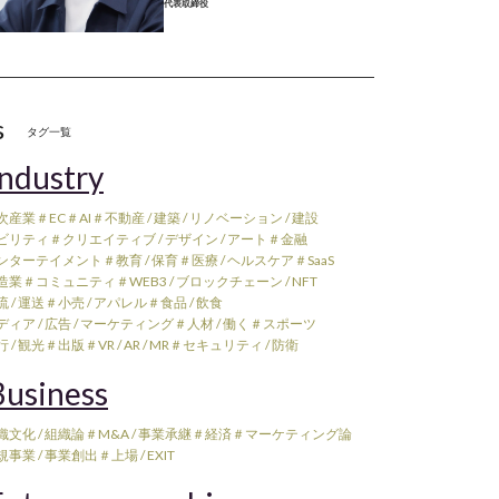
代表取締役
s
タグ一覧
ndustry
次産業
＃EC
＃AI
＃不動産 / 建築 / リノベーション / 建設
ビリティ
＃クリエイティブ / デザイン / アート
＃金融
ンターテイメント
＃教育 / 保育
＃医療 / ヘルスケア
＃SaaS
造業
＃コミュニティ
＃WEB3 / ブロックチェーン / NFT
 / 運送
＃小売 / アパレル
＃食品 / 飲食
ィア / 広告 / マーケティング
＃人材 / 働く
＃スポーツ
 / 観光
＃出版
＃VR / AR / MR
＃セキュリティ / 防衛
usiness
織文化 / 組織論
＃M&A / 事業承継
＃経済
＃マーケティング論
規事業 / 事業創出
＃上場 / EXIT