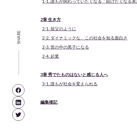
1-1. 誰もが関わっていたくなる「続けたくなる
2章 生き方
2-1. 祖父のように
SHARE
2-2. ダイナミックな、この社会を知る面白さ
2-3. 世の中の黒子になる
2-4. 起業
3章 秀でたものはないと感じる人へ
3-1. 誰もが社会を変えられる
編集後記