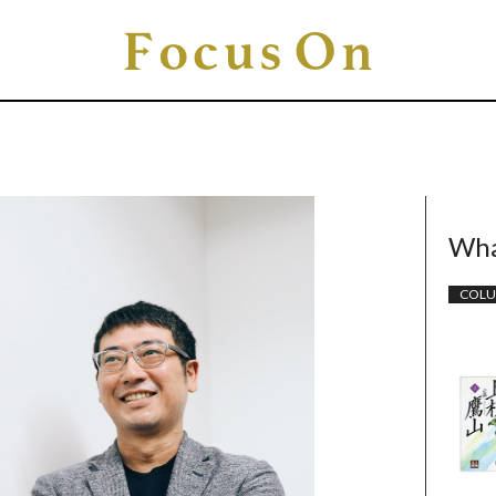
Wha
COL