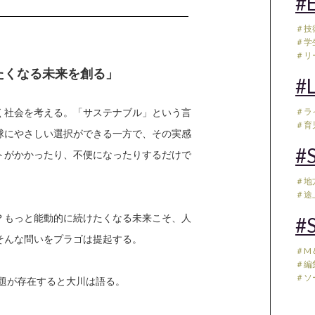
#E
＃技
＃学
＃リ
けたくなる未来を創る」
#L
く社会を考える。「サステナブル」という言
＃ラ
＃育児
球にやさしい選択ができる一方で、その実感
#S
トがかかったり、不便になったりするだけで
＃地
＃途
？もっと能動的に続けたくなる未来こそ、人
#S
そんな問いをプラゴは提起する。
＃M
＃編
＃ソ
題が存在すると大川は語る。