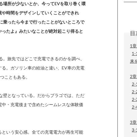
る場所が少ないとか、今ってEVを取り巻く環
境や時間をデザインしていくことができれ
Vに乗ったら今まで行ったことがないところで
かったよ』みたいなことが絶対起こり得ると
目
1章
1
する。旅先ではどこで充電できるのかを調べ、
来
する。ガソリン車の給油と違い、EV車の充電
2章
待つこともある。
2
2
きな壁となっている。だからプラゴでは、ただ
2
電中・充電後まで含めたシームレスな体験価
2-
3
3
るという安心感。全ての充電電力が再生可能