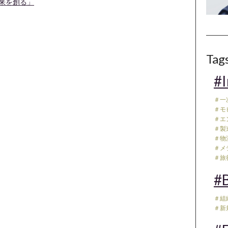
未来を創る」
Tag
#I
＃一
＃モ
＃エ
＃製
＃物流
＃メデ
＃旅行
#B
＃組
＃新