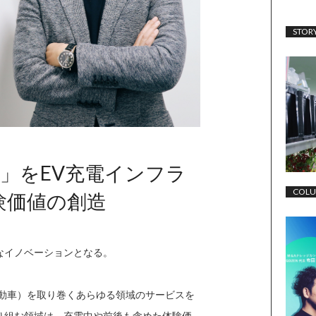
STOR
」をEV充電インフラ
COL
験価値の創造
なイノベーションとなる。
自動車）を取り巻くあらゆる領域のサービスを
り組む領域は、充電中や前後も含めた体験価