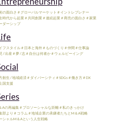
ntrepreneurship
術の面白さ
＃グローバルマーケット
＃イントレプレナー
生時代から起業
＃共同創業
＃連続起業
＃商売の面白さ
＃家業
ーダーシップ
ife
イフスタイル
＃日本と海外
＃ものづくり
＃仲間
＃仕事論
 / 出産
＃夢 / 志
＃自分は何者か
＃ウェルビーイング
ocial
方創生 / 地域経済
＃ダイバーシティ
＃SDGs
＃働き方
＃DX
上国支援
eries
＆Aの再編集
＃プロソーシャルな距離
＃私のきっかけ
集部より
＃コラム
＃地域企業の承継者たちとM＆A戦略
ーシャルM＆Aという人生戦略