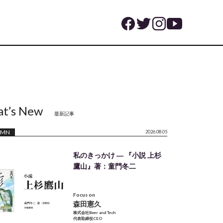
t’s New
最新記事
UMN
2026.08.05
私のきっかけ ― 『小説 上杉
鷹山』著：童門冬二
Focus on
森田憲久
株式会社Beer and Tech
代表取締役CEO