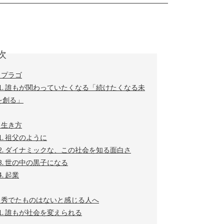
次
 プラゴ
-1. 誰もが関わっていたくなる「続けたくなる未
を創る」
 生き方
-1. 祖父のように
-2. ダイナミックな、この社会を知る面白さ
-3. 世の中の黒子になる
4. 起業
章 秀でたものはないと感じる人へ
-1. 誰もが社会を変えられる