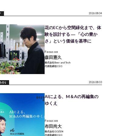
Y
2026.08.04
花のECから空間緑化まで、体
験を設計する ― 「心の豊か
さ」という価値を基準に
Focus on
森田憲久
株式会社Beer and Tech
代表取締役CEO
UMN
2026.08.03
AIによる、M＆Aの再編集の
ゆくえ
Focus on
布田尚大
株式会社GOZEN
代表取締役CEO