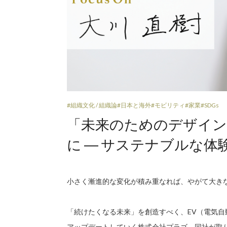
#組織文化 / 組織論
#日本と海外
#モビリティ
#家業
#SDGs
「未来のためのデザイン
に ― サステナブルな体
小さく漸進的な変化が積み重なれば、やがて大き
「続けたくなる未来」を創造すべく、EV（電気
アップデートしていく株式会社プラゴ。同社が取