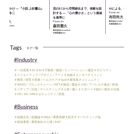
のきっかけ ― 『小説 上杉鷹山』
花のECから空間緑化まで、体験を設
AIによる、M＆A
Focus on
著：童門冬二
計する ― 「心の豊かさ」という価値
布田尚大
cus on
を基準に
森田憲久
Focus on
株式会社GOZEN
代表取締役CEO
森田憲久
会社Beer and Tech
表取締役CEO
株式会社Beer and Tech
代表取締役CEO
Tags
タグ一覧
#Industry
＃一次産業
＃EC
＃AI
＃不動産 / 建築 / リノベーション / 建設
＃モビリティ
＃クリエイティブ / デザイン / アート
＃金融
＃エンターテイメント
＃教育 / 保育
＃医療 / ヘルスケア
＃SaaS
＃製造業
＃コミュニティ
＃WEB3 / ブロックチェーン / NFT
＃物流 / 運送
＃小売 / アパレル
＃食品 / 飲食
＃メディア / 広告 / マーケティング
＃人材 / 働く
＃スポーツ
＃旅行 / 観光
＃出版
＃VR / AR / MR
＃セキュリティ / 防衛
#Business
＃組織文化 / 組織論
＃M&A / 事業承継
＃経済
＃マーケティング論
＃新規事業 / 事業創出
＃上場 / EXIT