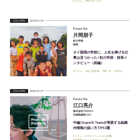
#コラム
#私のきっかけ
COLUMN
2024.05.14
Focus On
片岡朋子
虹の学校
校長
タイ国境の学校に、人生を捧げる仕
事は見つかった / 虹の学校・校長イ
ンタビュー（前編）
#コラム
#途上国支援
#夢 / 志
#SDGs
COLUMN
2020.05.29
Focus On
江口亮介
株式会社TERASS
代表取締役CEO
中編 | Superb Teamが実践する組織
内情報の扱い方TIPS3選
#コラム
#プロソーシャルな距離
#組織内コミュニケーション編