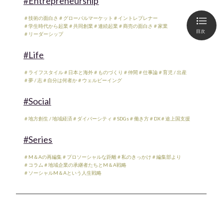
#Entrepreneurship
＃技術の面白さ
＃グローバルマーケット
＃イントレプレナー
＃学生時代から起業
＃共同創業
＃連続起業
＃商売の面白さ
＃家業
目次
＃リーダーシップ
#Life
＃ライフスタイル
＃日本と海外
＃ものづくり
＃仲間
＃仕事論
＃育児 / 出産
＃夢 / 志
＃自分は何者か
＃ウェルビーイング
#Social
＃地方創生 / 地域経済
＃ダイバーシティ
＃SDGs
＃働き方
＃DX
＃途上国支援
#Series
＃M＆Aの再編集
＃プロソーシャルな距離
＃私のきっかけ
＃編集部より
＃コラム
＃地域企業の承継者たちとM＆A戦略
＃ソーシャルM＆Aという人生戦略