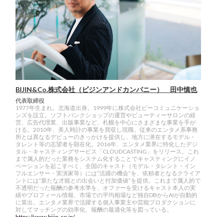
BIJIN&Co.株式会社（ビジンアンドカンパニー） 田中慎也
代表取締役
1977年生まれ。北海道出身。1999年に株式会社ビーコミュニケーショ
ンズを設立。ソフトバンクショップの運営やビューティーサロンの経
営、広告代理業、出版事業など、札幌を中心にさまざまな事業を手が
ける。2010年、美人時計の事業を買収し現職。従来のエンタメ系事務
所とは異なるデビューのきっかけを提供し、地方に潜在するモデル・
タレント等の志望者を顕在化。2016年、エンタメ業界に特化したデジ
タル・キャスティングサービス「CLOUDCASTING」をリリース。これ
まで属人的だった業務をシステム化することでキャスティングにイノ
ベーションを起こすべく、全国のキャスト（モデル・タレント・イン
フルエンサー・実演家等）には“活躍の機会”を、依頼者となるクライア
ントには“新たな才能との出会いと付加価値”を提供。これまで属人的で
不透明だった報酬の参考水準を、オファーを受けるキャスト本人の実
績やプロフィール情報、市場での平均相場など独自DBからAIが自動的
に算出。エンタメ業界で活躍する個人事業主や芸能プロダクションに
対してマッチングの効率化、報酬の最適化等を図っている。
https://www.bijin-co.jp/