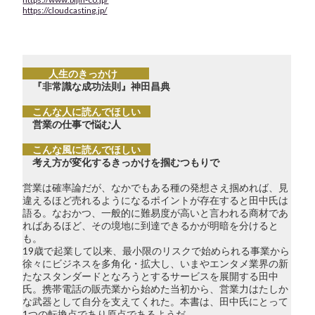
https://cloudcasting.jp/
人生のきっかけ
『非常識な成功法則』神田昌典
こんな人に読んでほしい
営業の仕事で悩む人
こんな風に読んでほしい
考え方が変化するきっかけを掴むつもりで
営業は確率論だが、なかでもある種の発想さえ掴めれば、見
違えるほど売れるようになるポイントが存在すると田中氏は
語る。なおかつ、一般的に難易度が高いと言われる商材であ
ればあるほど、その境地に到達できるかが明暗を分けると
も。
19歳で起業して以来、最小限のリスクで始められる事業から
徐々にビジネスを多角化・拡大し、いまやエンタメ業界の新
たなスタンダードとなろうとするサービスを展開する田中
氏。携帯電話の販売業から始めた当初から、営業力はたしか
な武器として自分を支えてくれた。本書は、田中氏にとって
1つの転換点であり原点であるようだ。