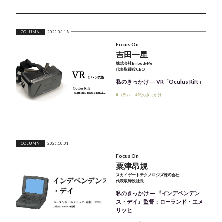
COLUMN
2020.03.18
Focus On
吉田一星
株式会社EmbodyMe
代表取締役CEO
私のきっかけ ― VR「Oculus Rift」
#コラム
#私のきっかけ
COLUMN
2025.10.01
Focus On
粟津昂規
スカイゲートテクノロジズ株式会社
代表取締役社長
私のきっかけ ― 『インデペンデン
ス・デイ』監督：ローランド・エメ
リッヒ