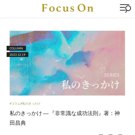
COLUMN
2023.12.19
#コラム
#私のきっかけ
私のきっかけ ― 『非常識な成功法則』著：神
田昌典