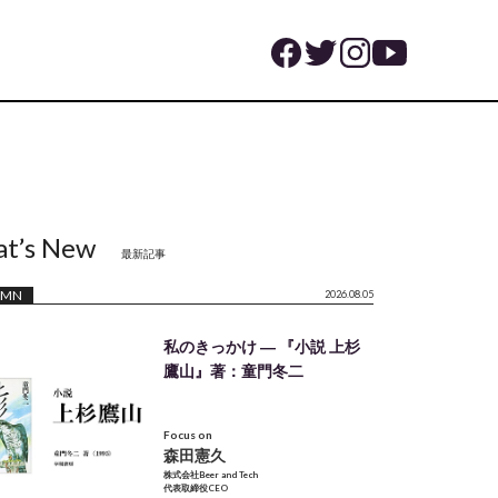
t’s New
最新記事
UMN
2026.08.05
私のきっかけ ― 『小説 上杉
鷹山』著：童門冬二
Focus on
森田憲久
株式会社Beer and Tech
代表取締役CEO