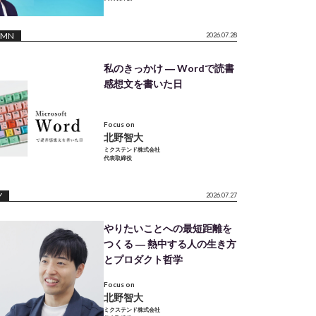
UMN
2026.07.28
私のきっかけ ― Wordで読書
感想文を書いた日
Focus on
北野智大
ミクステンド株式会社
代表取締役
Y
2026.07.27
やりたいことへの最短距離を
つくる ― 熱中する人の生き方
とプロダクト哲学
Focus on
北野智大
ミクステンド株式会社