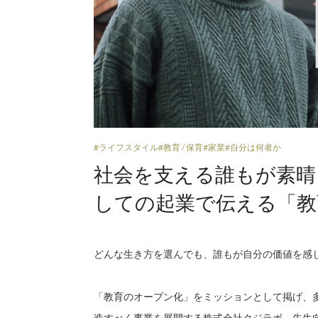
#ライフスタイル
#教育 / 保育
#家業
#自分は何者か
社会を支える誰もが素晴ら
しての起業で伝える「教
どんな生き方を選んでも、誰もが自分の価値を感
「教育のオープン化」をミッションとして掲げ、
造すべく事業を展開する株式会社クジラボ。先生