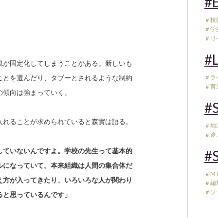
#E
＃技
＃学
＃リ
#L
観が固定化してしまうことがある。新しいも
ことを選んだり、タブーとされるような制約
＃ラ
＃育児
の傾向は強まっていく。
#S
入れることが求められていると森實は語る。
＃地
＃途
していないんですよ。学校の先生って基本的
#S
ルになっていて。本来組織は人間の集合体だ
＃M
え方が入ってきたり、いろいろな人が関わり
＃編
＃ソ
ると思っているんです」