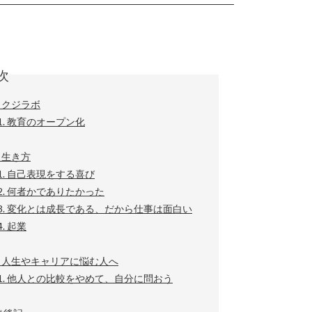
次
章 クジラボ
-1. 教育のオープン化
 生き方
-1. 自己表現をする喜び
-2. 何者かでありたかった
-3. 変化とは成長である、だから仕事は面白い
4. 起業
章 人生やキャリアに悩む人へ
-1. 他人との比較をやめて、自分に問おう