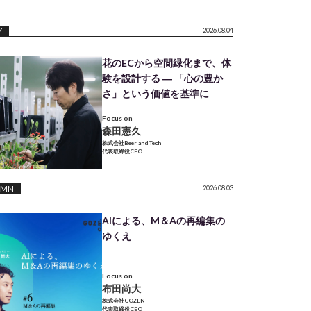
Y
2026.08.04
花のECから空間緑化まで、体
験を設計する ― 「心の豊か
さ」という価値を基準に
Focus on
森田憲久
株式会社Beer and Tech
代表取締役CEO
UMN
2026.08.03
AIによる、M＆Aの再編集の
ゆくえ
Focus on
布田尚大
株式会社GOZEN
代表取締役CEO