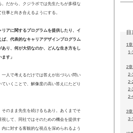
る。だから、クジラボでは先生たちが多様な
て仕事と向き合えるようにする。
ャリアに関するプログラムを提供したり、イ
目
えば、代表的なキャリアデザインプログラム
1
があり、何が大切なのか、どんな生き方をし
1
います」
2章
2
。一人で考えるだけでは答えが出づらい問い
2
いていくことで、解像度の高い答えにたどり
2
2-
、そのまま先生を続けるもあり。あくまでそ
3
3
重視して、同社ではそのための機会を提供す
、内に対する客観的な視点を深められるよう