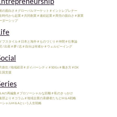
ntrepreneurship
術の面白さ
＃グローバルマーケット
＃イントレプレナー
生時代から起業
＃共同創業
＃連続起業
＃商売の面白さ
＃家業
ーダーシップ
ife
イフスタイル
＃日本と海外
＃ものづくり
＃仲間
＃仕事論
 / 出産
＃夢 / 志
＃自分は何者か
＃ウェルビーイング
ocial
方創生 / 地域経済
＃ダイバーシティ
＃SDGs
＃働き方
＃DX
上国支援
eries
＆Aの再編集
＃プロソーシャルな距離
＃私のきっかけ
集部より
＃コラム
＃地域企業の承継者たちとM＆A戦略
ーシャルM＆Aという人生戦略