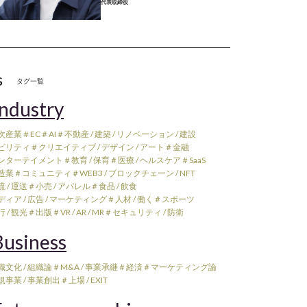
代表取締役
s
タグ一覧
ndustry
次産業
＃EC
＃AI
＃不動産 / 建築 / リノベーション / 建設
ビリティ
＃クリエイティブ / デザイン / アート
＃金融
ンターテイメント
＃教育 / 保育
＃医療 / ヘルスケア
＃SaaS
造業
＃コミュニティ
＃WEB3 / ブロックチェーン / NFT
 / 運送
＃小売 / アパレル
＃食品 / 飲食
ィア / 広告 / マーケティング
＃人材 / 働く
＃スポーツ
 / 観光
＃出版
＃VR / AR / MR
＃セキュリティ / 防衛
usiness
織文化 / 組織論
＃M&A / 事業承継
＃経済
＃マーケティング論
規事業 / 事業創出
＃上場 / EXIT