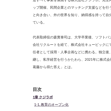
ップ開催、民間企業とのマッチング支援などを行
と向き合い、外の世界を知り、納得感を持って自
ている。
代表取締役の森實泰司は、大学卒業後、ソフトバ
会社リクルートを経て、株式会社キュービックにて
任者として採用・人事企画などに携わる。独立後、
継し、私学経営を行うかたわら、2021年に株式
葛藤から得た答え」とは。
目次
1章 クジラボ
1-1. 教育のオープン化