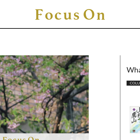
Wha
COL