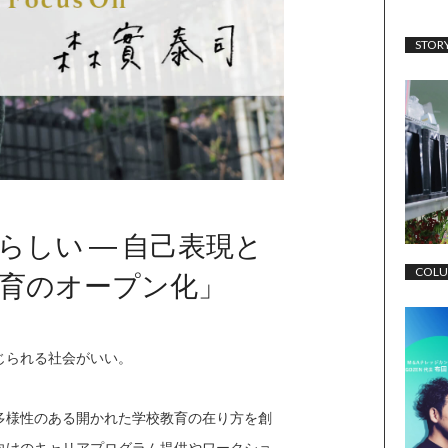
STOR
しい ― 自己表現と
COL
育のオープン化」
じられる社会がいい。
多様性のある開かれた学校教育の在り方を創
向けのキャリアプログラム提供やワークショ