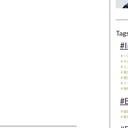
Tag
#I
＃一
＃モ
＃エ
＃製
＃物流
＃メデ
＃旅行
#B
＃組
＃新