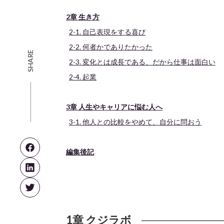
2章 生き方
2-1. 自己表現をする喜び
2-2. 何者かでありたかった
SHARE
2-3. 変化とは成長である、だから仕事は面白い
2-4. 起業
3章 人生やキャリアに悩む人へ
3-1. 他人との比較をやめて、自分に問おう
編集後記
1章 クジラボ