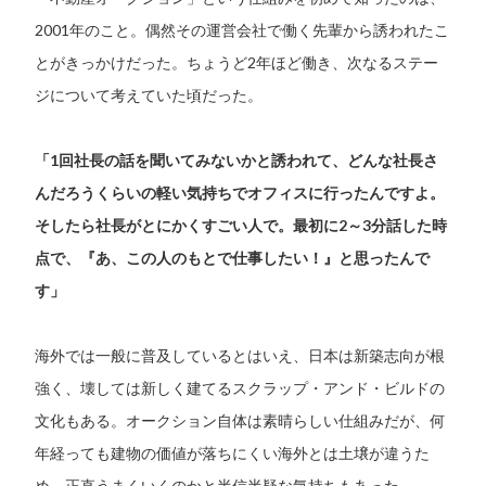
2001年のこと。偶然その運営会社で働く先輩から誘われたこ
とがきっかけだった。ちょうど2年ほど働き、次なるステー
ジについて考えていた頃だった。
「1回社長の話を聞いてみないかと誘われて、どんな社長さ
んだろうくらいの軽い気持ちでオフィスに行ったんですよ。
そしたら社長がとにかくすごい人で。最初に2～3分話した時
点で、『あ、この人のもとで仕事したい！』と思ったんで
す」
海外では一般に普及しているとはいえ、日本は新築志向が根
強く、壊しては新しく建てるスクラップ・アンド・ビルドの
文化もある。オークション自体は素晴らしい仕組みだが、何
年経っても建物の価値が落ちにくい海外とは土壌が違うた
め、正直うまくいくのかと半信半疑な気持ちもあった。