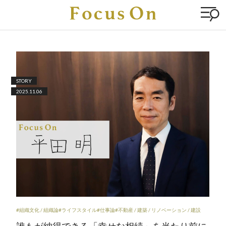
STORY
2025.11.06
#組織文化 / 組織論
#ライフスタイル
#仕事論
#不動産 / 建築 / リノベーション / 建設
誰もが納得できる「幸せな相続」を当たり前に