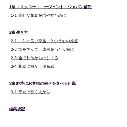
1章 エスクロー・エージェント・ジャパン信託
1-1. 幸せな相続を増やすために
2章 生き方
2-1. 「仲の良い家族」という心の原点
2-2. 型を学んで、成果を当たり前に
2-3. 全て利他からはじまる
2-4. 相続に向かう使命感
3章 純粋にお客様の幸せを喜べる組織
3-1. 幸せは働く人から
編集後記