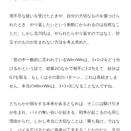
理不尽な扱いを受けたときや、自分の大切なものを傷つけら
れたとき、やり返したいという衝動にかられるのは自然なこ
とだ。しかし北川氏は、やられたらやり返すのではなく、対
立そのものが生まれない方法を考え求めた。
「世の中一般的に言われているWin×Winは、1+1=2をどう分
けるかという話で。総量2のなかで相手に1.3与えて、自分は
0.7を取る、もしくはその逆のパターン。これは長続きしま
せん。本当のWin×Winは、1+1=3になることなんですね」
どちらかが損をする未来があるとなれば、そこには駆け引き
が生まれ、パイの奪い合いが起きる。戦争が起こるのも同じ
理由からだ。しかし本当に大切なことは「勝ち負け」ではな
く、パイを広げるために両者が工夫することなのだと、北川