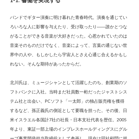
バンドでギター演奏に明け暮れた青春時代。演奏を通じてい
ろいろな人に影響を与えたり、受け取ったり――誰かとつな
がることができる音楽が大好きだった。心惹かれていたのは
音楽そのものだけでなく、音楽によって、言葉の通じない世
界中の人や、もしかしたら宇宙人とさえ心通じ合えるかもし
れない。そんな期待があったからだ。
北川氏は、ミュージシャンとして活躍したのち、創業期のソ
フトバンクに入社。当時まだ社員数一桁だったジャストシス
テム社と出会い、PCソフト「一太郎」の独占販売権を獲得
するなど、孫正義氏の側近として要職を担った。その後、日
米イスラエル各国計7社の社長・日本支社代表を歴任。2005
年より、東証一部上場のインプレスホールディングスにグル
ープ事業開発担当取締役として参画し、現在は同社顧問に就