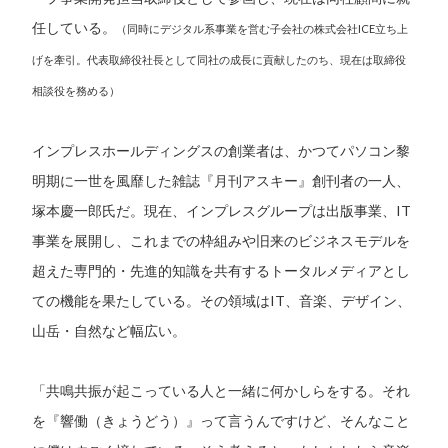
任している。
（同時にデジタル系事業を営む子会社の株式会社ICE立ち上
げを牽引。代表取締役社長として同社の成長に貢献したのち、現在は取締役
相談役を務める）
インプレスホールディングスの創業者は、かつてパソコン黎
明期に一世を風靡した雑誌『月刊アスキー』創刊者の一人、
塚本慶一郎氏だ。現在、インプレスグループは出版事業、IT
事業を展開し、これまでの枠組みや旧来のビジネスモデルを
超えた専門的・先進的知識を共有するトータルメディアとし
ての機能を果たしている。その領域はIT、音楽、デザイン、
山岳・自然など幅広い。
「共鳴共振が起こっている人と一緒に何かしらをする。それ
を『響働（きょうどう）』って言うんですけど、そんなこと