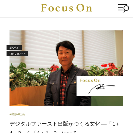
STORY
2017.07.27
#出版
#経済
デジタルファースト出版がつくる文化 ―「1＋
1＝2」を「1＋1＝3」にする