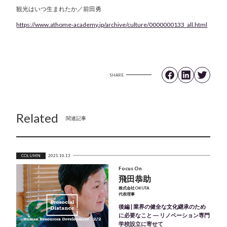
観光はいつ生まれたか／前田勇
https://www.athome-academy.jp/archive/culture/0000000133_all.html
SHARE
Related
関連記事
COLUMN
2021.10.13
Focus On
飛田恭助
株式会社OKUTA
代表理事
後編 | 業界の健全な文化継承のため
に必要なこと ― リノベーション専門
学校設立に寄せて