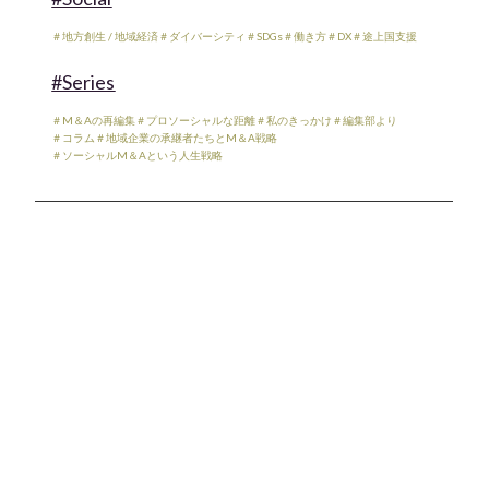
＃地方創生 / 地域経済
＃ダイバーシティ
＃SDGs
＃働き方
＃DX
＃途上国支援
#Series
＃M＆Aの再編集
＃プロソーシャルな距離
＃私のきっかけ
＃編集部より
＃コラム
＃地域企業の承継者たちとM＆A戦略
＃ソーシャルM＆Aという人生戦略