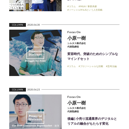
#コラム
#M&A / 事業承継
#ソーシャルM＆Aという人生戦略
COLUMN
2020.06.30
Focus On
小原一樹
シルタス株式会社
代表取締役
変容時代、突破のためのシンプルな
マインドセット
#コラム
#プロソーシャルな距離
#思考法編
COLUMN
2020.06.23
Focus On
小原一樹
シルタス株式会社
代表取締役
後編 | 小売り流通業界のデジタルと
リアルの融合がもたらす変化