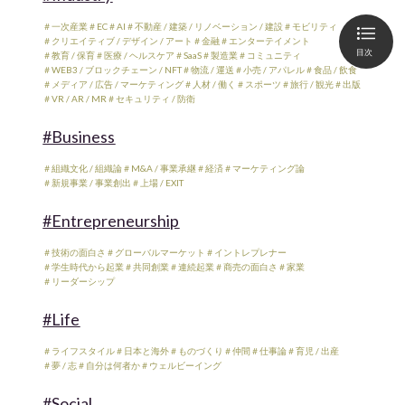
＃一次産業
＃EC
＃AI
＃不動産 / 建築 / リノベーション / 建設
＃モビリティ
＃クリエイティブ / デザイン / アート
＃金融
＃エンターテイメント
目次
＃教育 / 保育
＃医療 / ヘルスケア
＃SaaS
＃製造業
＃コミュニティ
＃WEB3 / ブロックチェーン / NFT
＃物流 / 運送
＃小売 / アパレル
＃食品 / 飲食
＃メディア / 広告 / マーケティング
＃人材 / 働く
＃スポーツ
＃旅行 / 観光
＃出版
＃VR / AR / MR
＃セキュリティ / 防衛
#Business
＃組織文化 / 組織論
＃M&A / 事業承継
＃経済
＃マーケティング論
＃新規事業 / 事業創出
＃上場 / EXIT
#Entrepreneurship
＃技術の面白さ
＃グローバルマーケット
＃イントレプレナー
＃学生時代から起業
＃共同創業
＃連続起業
＃商売の面白さ
＃家業
＃リーダーシップ
#Life
＃ライフスタイル
＃日本と海外
＃ものづくり
＃仲間
＃仕事論
＃育児 / 出産
＃夢 / 志
＃自分は何者か
＃ウェルビーイング
#Social