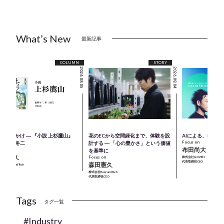
What’s New
最新記事
COLUMN
STORY
2026.08.05
2026.08.04
のきっかけ ― 『小説 上杉鷹山』
花のECから空間緑化まで、体験を設
AIによる、M＆A
Focus on
著：童門冬二
計する ― 「心の豊かさ」という価値
布田尚大
cus on
を基準に
森田憲久
Focus on
株式会社GOZEN
代表取締役CEO
森田憲久
会社Beer and Tech
表取締役CEO
株式会社Beer and Tech
代表取締役CEO
Tags
タグ一覧
#Industry