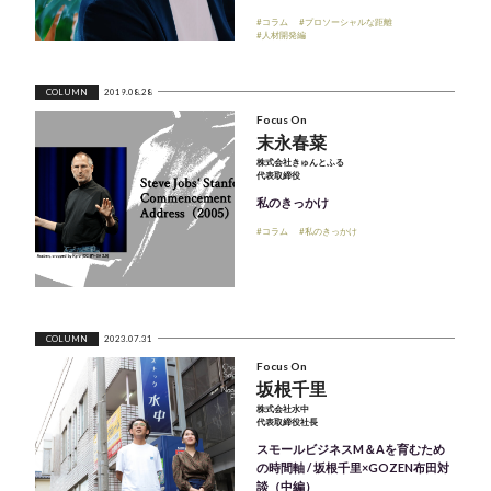
#コラム
#プロソーシャルな距離
#人材開発編
COLUMN
2019.08.28
Focus On
末永春菜
株式会社きゅんとふる
代表取締役
私のきっかけ
#コラム
#私のきっかけ
COLUMN
2023.07.31
Focus On
坂根千里
株式会社水中
代表取締役社長
スモールビジネスM＆Aを育むため
の時間軸 / 坂根千里×GOZEN布田対
談（中編）