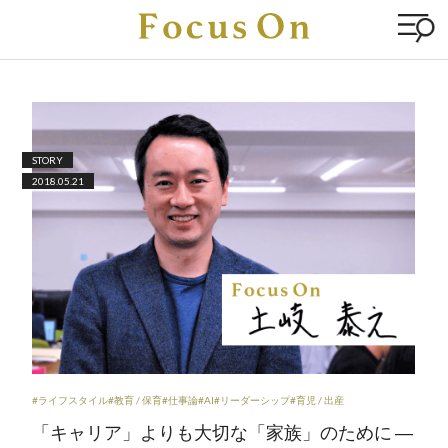
STORY
2018.05.21
#ライフスタイル
#教育 / 保育
#仕事論
#AI
#リーダーシップ
#育児 / 出産
「キャリア」よりも大切な「家族」のために ―