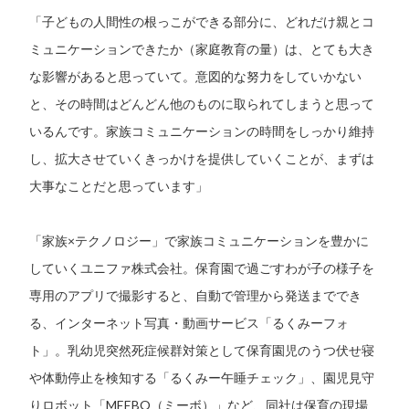
「子どもの人間性の根っこができる部分に、どれだけ親とコ
ミュニケーションできたか（家庭教育の量）は、とても大き
な影響があると思っていて。意図的な努力をしていかない
と、その時間はどんどん他のものに取られてしまうと思って
いるんです。家族コミュニケーションの時間をしっかり維持
し、拡大させていくきっかけを提供していくことが、まずは
大事なことだと思っています」
「家族×テクノロジー」で家族コミュニケーションを豊かに
していくユニファ株式会社。保育園で過ごすわが子の様子を
専用のアプリで撮影すると、自動で管理から発送まででき
る、インターネット写真・動画サービス「るくみーフォ
ト」。乳幼児突然死症候群対策として保育園児のうつ伏せ寝
や体動停止を検知する「るくみー午睡チェック」、園児見守
りロボット「MEEBO（ミーボ）」など、同社は保育の現場