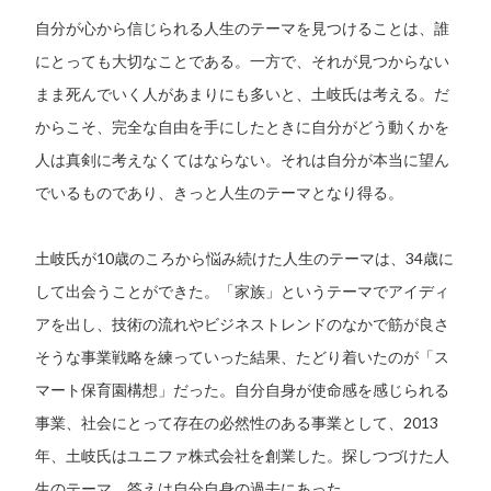
自分が心から信じられる人生のテーマを見つけることは、誰
にとっても大切なことである。一方で、それが見つからない
まま死んでいく人があまりにも多いと、土岐氏は考える。だ
からこそ、完全な自由を手にしたときに自分がどう動くかを
人は真剣に考えなくてはならない。それは自分が本当に望ん
でいるものであり、きっと人生のテーマとなり得る。
土岐氏が10歳のころから悩み続けた人生のテーマは、34歳に
して出会うことができた。「家族」というテーマでアイディ
アを出し、技術の流れやビジネストレンドのなかで筋が良さ
そうな事業戦略を練っていった結果、たどり着いたのが「ス
マート保育園構想」だった。自分自身が使命感を感じられる
事業、社会にとって存在の必然性のある事業として、2013
年、土岐氏はユニファ株式会社を創業した。探しつづけた人
生のテーマ、答えは自分自身の過去にあった。