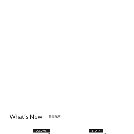
What’s New
最新記事
COLUMN
STORY