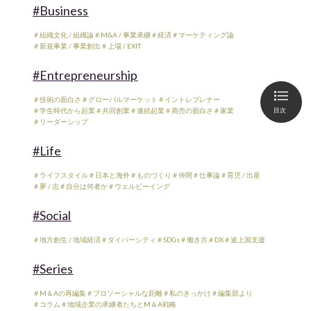
#Business
＃組織文化 / 組織論
＃M&A / 事業承継
＃経済
＃マーケティング論
＃新規事業 / 事業創出
＃上場 / EXIT
#Entrepreneurship
＃技術の面白さ
＃グローバルマーケット
＃イントレプレナー
目次
＃学生時代から起業
＃共同創業
＃連続起業
＃商売の面白さ
＃家業
＃リーダーシップ
#Life
＃ライフスタイル
＃日本と海外
＃ものづくり
＃仲間
＃仕事論
＃育児 / 出産
＃夢 / 志
＃自分は何者か
＃ウェルビーイング
#Social
＃地方創生 / 地域経済
＃ダイバーシティ
＃SDGs
＃働き方
＃DX
＃途上国支援
#Series
＃M＆Aの再編集
＃プロソーシャルな距離
＃私のきっかけ
＃編集部より
＃コラム
＃地域企業の承継者たちとM＆A戦略