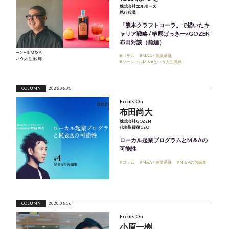
株式会社エルボーズ
執行役員
「熊本クラフトコーラ」で描いたキ
ャリア戦略 / 椿原ばっきー×GOZEN
布田対談（前編）
#コラム
#M&A / 事業承継
#ソーシャルM＆Aという人生戦略
COLUMN
2026.06.01
Focus On
布田尚大
株式会社GOZEN
代表取締役CEO
ローカル起業プログラムとM＆Aの
可能性
#コラム
#M&A / 事業承継
#M＆Aの再編集
COLUMN
2020.06.16
Focus On
小原一樹