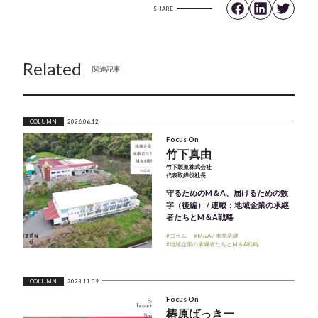
SHARE
Related
関連記事
COLUMN
2026.06.12
Focus On
竹下真由
竹下製菓株式会社
代表取締役社長
守るためのM＆A、届けるための数
字（後編） / 連載：地域企業の承継
者たちとM＆A戦略
#コラム
#M&A / 事業承継
#地域企業の承継者たちとM＆A戦略
COLUMN
2023.11.09
Focus On
椿原ばっきー