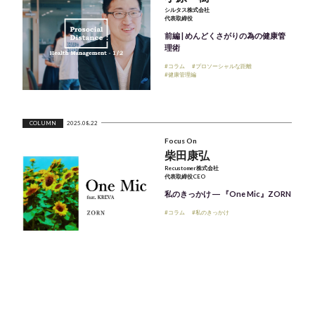
シルタス株式会社
代表取締役
前編 | めんどくさがりの為の健康管
理術
#コラム
#プロソーシャルな距離
#健康管理編
COLUMN
2025.08.22
Focus On
柴田康弘
Recustomer株式会社
代表取締役CEO
私のきっかけ ― 『One Mic』ZORN
#コラム
#私のきっかけ