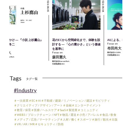
2026.08.05
2026.08.04
のきっかけ ― 『小説 上杉鷹山』
花のECから空間緑化まで、体験を設
AIによる、M＆A
Focus on
著：童門冬二
計する ― 「心の豊かさ」という価値
布田尚大
cus on
を基準に
森田憲久
Focus on
株式会社GOZEN
代表取締役CEO
森田憲久
会社Beer and Tech
表取締役CEO
株式会社Beer and Tech
代表取締役CEO
Tags
タグ一覧
#Industry
＃一次産業
＃EC
＃AI
＃不動産 / 建築 / リノベーション / 建設
＃モビリティ
＃クリエイティブ / デザイン / アート
＃金融
＃エンターテイメント
＃教育 / 保育
＃医療 / ヘルスケア
＃SaaS
＃製造業
＃コミュニティ
＃WEB3 / ブロックチェーン / NFT
＃物流 / 運送
＃小売 / アパレル
＃食品 / 飲食
＃メディア / 広告 / マーケティング
＃人材 / 働く
＃スポーツ
＃旅行 / 観光
＃出版
＃VR / AR / MR
＃セキュリティ / 防衛