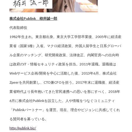
株式会社Publink 栫井誠一郎
代表取締役
1982年生まれ。東京都出身。東京大学工学部卒業後、2005年に経済産
業省（国家1種）入省。マクロ経済政策、外国人留学生と日系グローバ
ル企業のマッチング、研究開発政策、法律改正、内閣官房への出向時
は政府のIT・情報セキュリティ政策を担当。2011年退職。退職後は
Webサービス企画/開発を中心に活動した後、2013年6月、株式会社
Zpeerを共同創業し、CTO兼CFOを担う。2017年末に退職後、経済産
業省時代より長年抱いてきた官民連携への思いを形にすべく、2018年
6月に株式会社Publinkを設立した。人や情報をつなぐコミュニティ
「Publinkパートナー」を運営。現在、理念やビジョンに共感してくれ
る賛同者を募っている。
http://publink.biz/