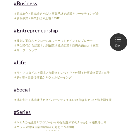
#Business
＃組織文化 / 組織論
＃M&A / 事業承継
＃経済
＃マーケティング論
＃新規事業 / 事業創出
＃上場 / EXIT
#Entrepreneurship
＃技術の面白さ
＃グローバルマーケット
＃イントレプレナー
＃学生時代から起業
＃共同創業
＃連続起業
＃商売の面白さ
＃家業
目次
＃リーダーシップ
#Life
＃ライフスタイル
＃日本と海外
＃ものづくり
＃仲間
＃仕事論
＃育児 / 出産
＃夢 / 志
＃自分は何者か
＃ウェルビーイング
#Social
＃地方創生 / 地域経済
＃ダイバーシティ
＃SDGs
＃働き方
＃DX
＃途上国支援
#Series
＃M＆Aの再編集
＃プロソーシャルな距離
＃私のきっかけ
＃編集部より
＃コラム
＃地域企業の承継者たちとM＆A戦略