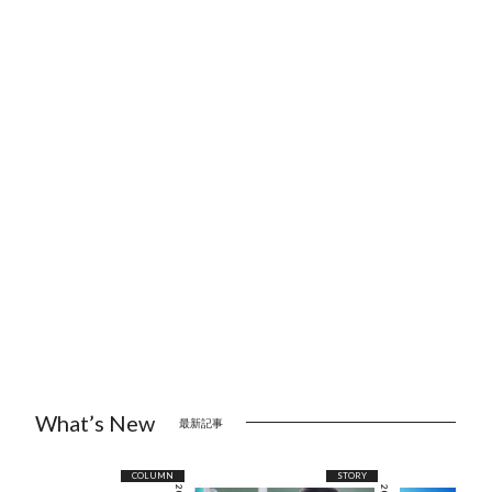
What’s New
最新記事
COLUMN
STORY