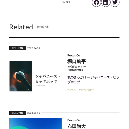
SHARE
Related
関連記事
COLUMN
2026.06.30
Focus On
堀口航平
株式会社コルシー
代表取締役社長
私のきっかけ ― ジャパニーズ・ヒッ
プホップ
#コラム
#私のきっかけ
COLUMN
2026.05.11
Focus On
布田尚大