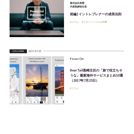
株式会社美歴
代表取締役社長
前編 | イントレプレナーの成長法則
#コラム
#プロソーシャルな距離
COLUMN
2017.07.25
Focus On
BearTail黒崎注目の「旅で役立ちそ
うな」最新海外サービスまとめ10選
（2017年7月25日）
#コラム