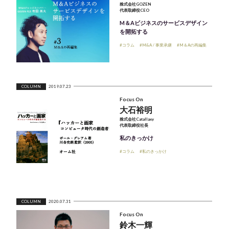
株式会社GOZEN
代表取締役CEO
M＆Aビジネスのサービスデザイン
を開拓する
#コラム
#M&A / 事業承継
#M＆Aの再編集
COLUMN
2019.07.23
Focus On
大石裕明
株式会社Catallaxy
代表取締役社長
私のきっかけ
#コラム
#私のきっかけ
COLUMN
2020.07.31
Focus On
鈴木一輝