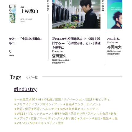
2026.08.05
2026.08.04
のきっかけ ― 『小説 上杉鷹山』
花のECから空間緑化まで、体験を設
AIによる、M＆A
Focus on
著：童門冬二
計する ― 「心の豊かさ」という価値
布田尚大
cus on
を基準に
森田憲久
Focus on
株式会社GOZEN
代表取締役CEO
森田憲久
会社Beer and Tech
表取締役CEO
株式会社Beer and Tech
代表取締役CEO
Tags
タグ一覧
#Industry
＃一次産業
＃EC
＃AI
＃不動産 / 建築 / リノベーション / 建設
＃モビリティ
＃クリエイティブ / デザイン / アート
＃金融
＃エンターテイメント
＃教育 / 保育
＃医療 / ヘルスケア
＃SaaS
＃製造業
＃コミュニティ
＃WEB3 / ブロックチェーン / NFT
＃物流 / 運送
＃小売 / アパレル
＃食品 / 飲食
＃メディア / 広告 / マーケティング
＃人材 / 働く
＃スポーツ
＃旅行 / 観光
＃出版
＃VR / AR / MR
＃セキュリティ / 防衛