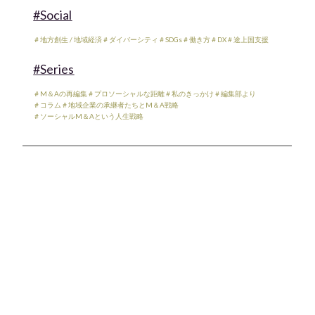
#Social
＃地方創生 / 地域経済
＃ダイバーシティ
＃SDGs
＃働き方
＃DX
＃途上国支援
#Series
＃M＆Aの再編集
＃プロソーシャルな距離
＃私のきっかけ
＃編集部より
＃コラム
＃地域企業の承継者たちとM＆A戦略
＃ソーシャルM＆Aという人生戦略