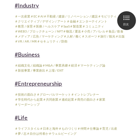
#Industry
＃一次産業
＃EC
＃AI
＃不動産 / 建築 / リノベーション / 建設
＃モビリティ
＃クリエイティブ / デザイン / アート
＃金融
＃エンターテイメント
目次
＃教育 / 保育
＃医療 / ヘルスケア
＃SaaS
＃製造業
＃コミュニティ
＃WEB3 / ブロックチェーン / NFT
＃物流 / 運送
＃小売 / アパレル
＃食品 / 飲食
＃メディア / 広告 / マーケティング
＃人材 / 働く
＃スポーツ
＃旅行 / 観光
＃出版
＃VR / AR / MR
＃セキュリティ / 防衛
#Business
＃組織文化 / 組織論
＃M&A / 事業承継
＃経済
＃マーケティング論
＃新規事業 / 事業創出
＃上場 / EXIT
#Entrepreneurship
＃技術の面白さ
＃グローバルマーケット
＃イントレプレナー
＃学生時代から起業
＃共同創業
＃連続起業
＃商売の面白さ
＃家業
＃リーダーシップ
#Life
＃ライフスタイル
＃日本と海外
＃ものづくり
＃仲間
＃仕事論
＃育児 / 出産
＃夢 / 志
＃自分は何者か
＃ウェルビーイング