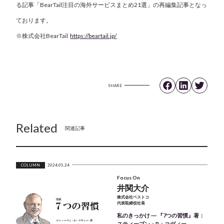
る記事「BearTail注目の海外サービスまとめ21選」の再編集記事となっ
ております。
※株式会社BearTail
https://beartail.jp/
SHARE
Related
関連記事
COLUMN
2024.05.24
Focus On
井関大介
株式会社ベストコ
代表取締役社長
私のきっかけ ― 『7つの習慣』著：
スティーブン・R・コヴィー