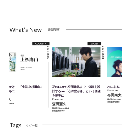
What’s New
最新記事
COLUMN
STORY
2026.08.05
2026.08.04
のきっかけ ― 『小説 上杉鷹山』
花のECから空間緑化まで、体験を設
AIによる、M＆A
Focus on
著：童門冬二
計する ― 「心の豊かさ」という価値
布田尚大
cus on
を基準に
森田憲久
Focus on
株式会社GOZEN
代表取締役CEO
森田憲久
会社Beer and Tech
表取締役CEO
株式会社Beer and Tech
代表取締役CEO
Tags
タグ一覧