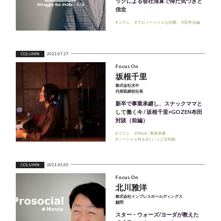
ックによる会社清算で得た気づきと
信念
#コラム
#プロソーシャルな距離
#思考法編
COLUMN
2023.07.27
Focus On
坂根千里
株式会社水中
代表取締役社長
新卒で事業承継し、スナックママと
して働く今 / 坂根千里×GOZEN布田
対談（前編）
#コラム
#M&A / 事業承継
#ソーシャルM＆Aという人生戦略
COLUMN
2021.05.05
Focus On
北川雅洋
株式会社インプレスホールディングス
顧問
スター・ウォーズ/ヨーダが教えた