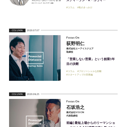
#コラム
#私のきっかけ
COLUMN
2020.07.07
Focus On
荻野明仁
株式会社エーアイスクエア
取締役
「営業しない営業」という創業1年
目の決断
#コラム
#プロソーシャルな距離
#スタートアップの営業編
COLUMN
2020.08.25
Focus On
石坂浩之
株式会社VISION
代表取締役
前編 | 最短上場からのリーマンショ